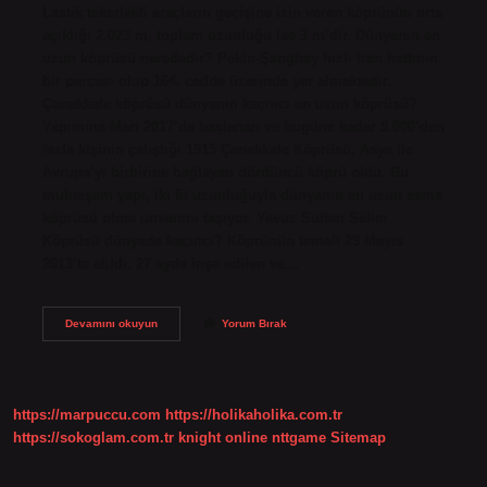
Lastik tekerlekli araçların geçişine izin veren köprünün orta
açıklığı 2.023 m, toplam uzunluğu ise 3 m’dir. Dünyanın en
uzun köprüsü nerededir? Pekin-Şanghay hızlı tren hattının
bir parçası olup 164. cadde üzerinde yer almaktadır.
Çanakkale köprüsü dünyanın kaçıncı en uzun köprüsü?
Yapımına Mart 2017’de başlanan ve bugüne kadar 5.000’den
fazla kişinin çalıştığı 1915 Çanakkale Köprüsü, Asya ile
Avrupa’yı birbirine bağlayan dördüncü köprü oldu. Bu
muhteşem yapı, iki fit uzunluğuyla dünyanın en uzun asma
köprüsü olma unvanını taşıyor. Yavuz Sultan Selim
Köprüsü dünyada kaçıncı? Köprünün temeli 29 Mayıs
2013’te atıldı. 27 ayda inşa edilen ve…
Dünyanın
Devamını okuyun
Yorum Bırak
En
Uzun
Asma
Köprüsü
Nerededir
https://marpuccu.com
https://holikaholika.com.tr
https://sokoglam.com.tr
knight online
nttgame
Sitemap