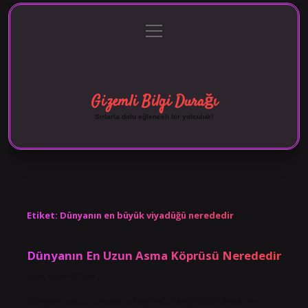
menüyü
Anasayfa
Gizlilik Politikası
Yasal Uyarı
aç
Hakkımızda
Gizemli Bilgi Durağı
Sırlarla dolu eğlenceli bir yolculuk!
Etiket:
Dünyanın en büyük viyadüğü nerededir
Dünyanın En Uzun Asma Köprüsü Nerededir
Tarih: Kasım 8, 2024
Dünyanın en uzun asma köprüsü hangisidir? Tasarım.