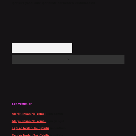
içerikler yasal süre içerisinde sitemizden kaldırılacaktır.
Arama
Son yorumlar
Alerjik Insan Ne Yemeli
için
admin
Alerjik Insan Ne Yemeli
için
Şengül
Eeg Ye Neden Tok Çekilir
için
admin
Eeg Ye Neden Tok Çekilir
için
Pala