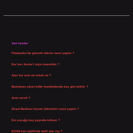
Sidebar
Son Yazılar
Fibabanka’da güvenli ödeme nasıl yapılır ?
Ağustos 6, 2026
Kur’an-ı Kerim’i niçin önemlidir ?
Ağustos 6, 2026
Azer kız ismi mi erkek mi ?
Ağustos 5, 2026
Buzluktan çıkan köfte buzdolabında kaç gün bekler ?
Ağustos 4, 2026
Ariel nereli ?
Ağustos 4, 2026
Ziraat Bankası kurum ödemeleri nasıl yapılır ?
Temmuz 29, 2026
Kız çocuğu kaç yaşında kıllanır ?
Temmuz 27, 2026
KOAH kan tahlilinde belli olur mu ?