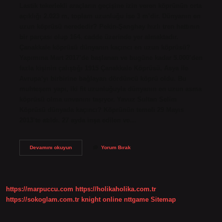
Lastik tekerlekli araçların geçişine izin veren köprünün orta
açıklığı 2.023 m, toplam uzunluğu ise 3 m’dir. Dünyanın en
uzun köprüsü nerededir? Pekin-Şanghay hızlı tren hattının
bir parçası olup 164. cadde üzerinde yer almaktadır.
Çanakkale köprüsü dünyanın kaçıncı en uzun köprüsü?
Yapımına Mart 2017’de başlanan ve bugüne kadar 5.000’den
fazla kişinin çalıştığı 1915 Çanakkale Köprüsü, Asya ile
Avrupa’yı birbirine bağlayan dördüncü köprü oldu. Bu
muhteşem yapı, iki fit uzunluğuyla dünyanın en uzun asma
köprüsü olma unvanını taşıyor. Yavuz Sultan Selim
Köprüsü dünyada kaçıncı? Köprünün temeli 29 Mayıs
2013’te atıldı. 27 ayda inşa edilen ve…
Dünyanın
Devamını okuyun
Yorum Bırak
En
Uzun
Asma
Köprüsü
Nerededir
https://marpuccu.com
https://holikaholika.com.tr
https://sokoglam.com.tr
knight online
nttgame
Sitemap