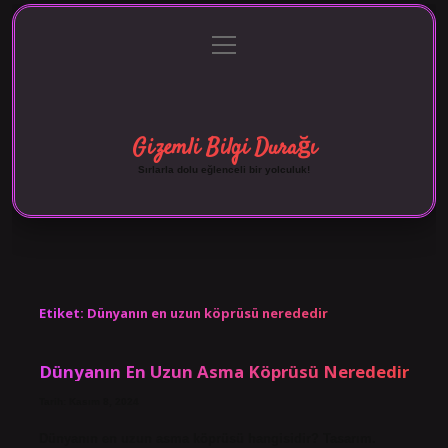
menüyü
Anasayfa
Gizlilik Politikası
Yasal Uyarı
aç
Hakkımızda
Gizemli Bilgi Durağı
Sırlarla dolu eğlenceli bir yolculuk!
Etiket:
Dünyanın en uzun köprüsü nerededir
Dünyanın En Uzun Asma Köprüsü Nerededir
Tarih: Kasım 8, 2024
Dünyanın en uzun asma köprüsü hangisidir? Tasarım.