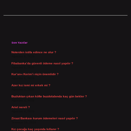
Sidebar
Son Yazılar
Noterden istifa edince ne olur ?
Ağustos 8, 2026
Fibabanka’da güvenli ödeme nasıl yapılır ?
Ağustos 6, 2026
Kur’an-ı Kerim’i niçin önemlidir ?
Ağustos 6, 2026
Azer kız ismi mi erkek mi ?
Ağustos 5, 2026
Buzluktan çıkan köfte buzdolabında kaç gün bekler ?
Ağustos 4, 2026
Ariel nereli ?
Ağustos 4, 2026
Ziraat Bankası kurum ödemeleri nasıl yapılır ?
Temmuz 29, 2026
Kız çocuğu kaç yaşında kıllanır ?