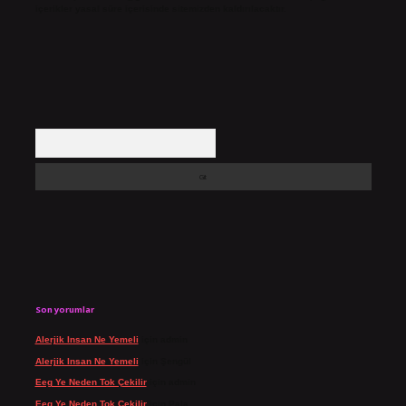
içerikler yasal süre içerisinde sitemizden kaldırılacaktır.
Arama
Son yorumlar
Alerjik Insan Ne Yemeli
için
admin
Alerjik Insan Ne Yemeli
için
Şengül
Eeg Ye Neden Tok Çekilir
için
admin
Eeg Ye Neden Tok Çekilir
için
Pala