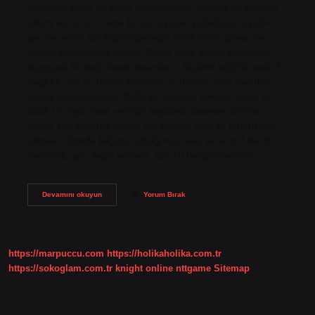
insanlara saygı ve sevgi çerçevesinde yakınlık ve sadakat
olarak anlaşılır. Ancak bir konuya ve işe bağlılık diye bir
şey de vardır. Bir topluluğa bağlı olma hissi, güven ve
aidiyet duygusuyla gelişir. Birine bağlı olmak genellikle
duygusal bir bağ olarak tanımlanır. İlişkide bağlılık nedir?
Bağlılık, her iki tarafın birbirine ve ilişkiye olan bağlılığı
olarak tanımlanabilir. Bağlı bir ilişkide, bireyler uzun ve
ciddi bir ilişki ister ve ilişki hakkında kararları birlikte
alırlar. Her koşulda ilişkiyi sürdürmek ister ve bunun için
çabalar. İlişkide bağımlı olduğumu nasıl anlarım? Kendini
unutmak, aşırı tepki vermek, sürekli iletişim halinde…
Birine
Devamını okuyun
Yorum Bırak
Bağlı
Kalmak
Nedir
https://marpuccu.com
https://holikaholika.com.tr
https://sokoglam.com.tr
knight online
nttgame
Sitemap