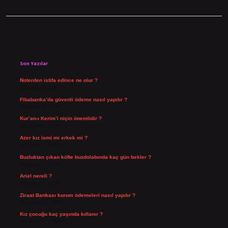
Sidebar
Son Yazılar
Noterden istifa edince ne olur ?
Ağustos 8, 2026
Fibabanka’da güvenli ödeme nasıl yapılır ?
Ağustos 6, 2026
Kur’an-ı Kerim’i niçin önemlidir ?
Ağustos 6, 2026
Azer kız ismi mi erkek mi ?
Ağustos 5, 2026
Buzluktan çıkan köfte buzdolabında kaç gün bekler ?
Ağustos 4, 2026
Ariel nereli ?
Ağustos 4, 2026
Ziraat Bankası kurum ödemeleri nasıl yapılır ?
Temmuz 29, 2026
Kız çocuğu kaç yaşında kıllanır ?
Temmuz 27, 2026