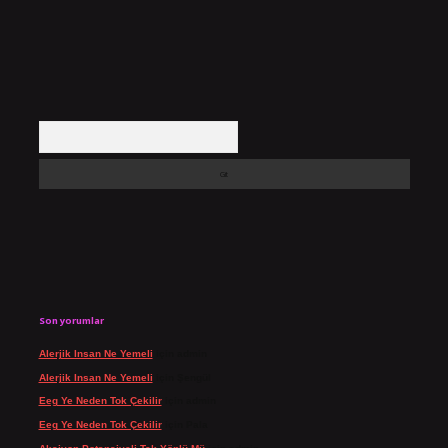
Arama
Son yorumlar
Alerjik Insan Ne Yemeli
için
admin
Alerjik Insan Ne Yemeli
için
Şengül
Eeg Ye Neden Tok Çekilir
için
admin
Eeg Ye Neden Tok Çekilir
için
Pala