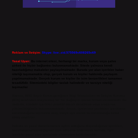
Reklam ve İletişim:
Skype: live:.cid.575569c608265c69
Yasal Uyarı:
Bu internet sitesi, herhangi bir marka, kurum veya şahıs
şirketi ile hiçbir bağlantısı bulunmamaktadır. Sitede yalnızca kendi
hazırladığımız makaleler paylaşılmaktadır. Burada yer alan içerikler haber
niteliği taşımamakta olup, gerçek kurum ve kişiler hakkında paylaşım
yapılmamaktadır. Gerçek kurum ve kişiler ile isim benzerlikleri tamamen
tesadüfidir. Sitemizdeki bilgiler taslak halindedir ve tavsiye niteliği
taşımazlar.
Sitemiz, 5651 Sayılı Kanun gereğince Bilgi Teknolojileri ve İletişim Kurumu
(BTK) tarafından onaylanmış bir Yer Sağlayıcı olarak hizmet vermektedir. Bu
nedenle, sitedeki içerikleri proaktif olarak denetleme veya araştırma
yükümlülüğümüz bulunmamaktadır. Ancak, üyelerimiz yazdıkları içeriklerin
sorumluluğunu taşımakta olup, siteye üye olarak bu sorumluluğu kabul
etmiş sayılırlar.
Hukuka ve yasal düzenlemelere aykırı olduğunu düşündüğünüz içerikleri,
backlinkpanelicomtr@gmail.com
adresine bildirmeniz halinde, ilgili
içerikler yasal süre içerisinde sitemizden kaldırılacaktır.