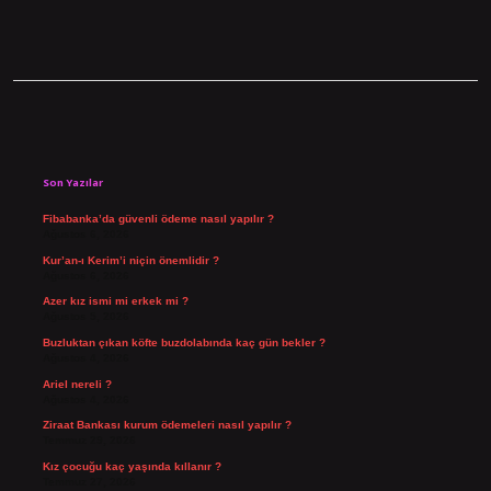
Sidebar
Son Yazılar
Fibabanka’da güvenli ödeme nasıl yapılır ?
Ağustos 6, 2026
Kur’an-ı Kerim’i niçin önemlidir ?
Ağustos 6, 2026
Azer kız ismi mi erkek mi ?
Ağustos 5, 2026
Buzluktan çıkan köfte buzdolabında kaç gün bekler ?
Ağustos 4, 2026
Ariel nereli ?
Ağustos 4, 2026
Ziraat Bankası kurum ödemeleri nasıl yapılır ?
Temmuz 29, 2026
Kız çocuğu kaç yaşında kıllanır ?
Temmuz 27, 2026