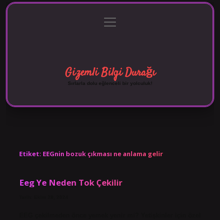
menüyü
Anasayfa
Gizlilik Politikası
Yasal Uyarı
aç
Hakkımızda
Gizemli Bilgi Durağı
Sırlarla dolu eğlenceli bir yolculuk!
Etiket:
EEGnin bozuk çıkması ne anlama gelir
Eeg Ye Neden Tok Çekilir
Tarih: Ekim 28, 2024
EEG çekilmeden önce yemek yenir mi? Yetişkinler için özel