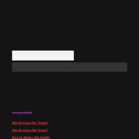
Hukuka ve yasal düzenlemelere aykırı olduğunu düşündüğünüz içerikleri,
backlinkpanelicomtr@gmail.com
adresine bildirmeniz halinde, ilgili
içerikler yasal süre içerisinde sitemizden kaldırılacaktır.
Arama
Son yorumlar
Alerjik Insan Ne Yemeli
için
admin
Alerjik Insan Ne Yemeli
için
Şengül
Eeg Ye Neden Tok Çekilir
için
admin