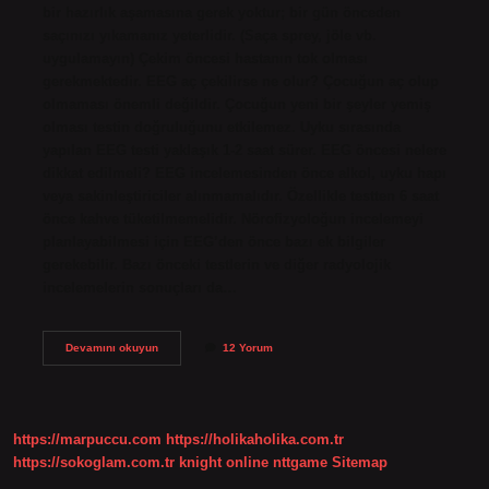
bir hazırlık aşamasına gerek yoktur; bir gün önceden
saçınızı yıkamanız yeterlidir. (Saça sprey, jöle vb.
uygulamayın) Çekim öncesi hastanın tok olması
gerekmektedir. EEG aç çekilirse ne olur? Çocuğun aç olup
olmaması önemli değildir. Çocuğun yeni bir şeyler yemiş
olması testin doğruluğunu etkilemez. Uyku sırasında
yapılan EEG testi yaklaşık 1-2 saat sürer. EEG öncesi nelere
dikkat edilmeli? EEG incelemesinden önce alkol, uyku hapı
veya sakinleştiriciler alınmamalıdır. Özellikle testten 6 saat
önce kahve tüketilmemelidir. Nörofizyoloğun incelemeyi
planlayabilmesi için EEG’den önce bazı ek bilgiler
gerekebilir. Bazı önceki testlerin ve diğer radyolojik
incelemelerin sonuçları da…
Eeg
Devamını okuyun
12 Yorum
Ye
Neden
Tok
Çekilir
https://marpuccu.com
https://holikaholika.com.tr
https://sokoglam.com.tr
knight online
nttgame
Sitemap