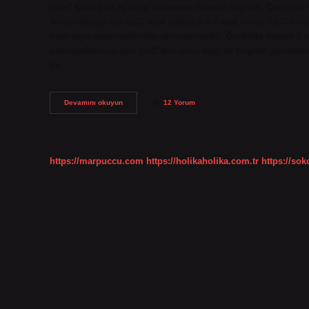
olur? Çocuğun aç olup olmaması önemli değildir. Çocuğun y
sırasında yapılan EEG testi yaklaşık 1-2 saat sürer. EEG ön
hapı veya sakinleştiriciler alınmamalıdır. Özellikle testten 
planlayabilmesi için EEG’den önce bazı ek bilgiler gerekebili
da…
Eeg
Devamını okuyun
12 Yorum
Ye
Neden
Tok
Çekilir
https://marpuccu.com
https://holikaholika.com.tr
https://so