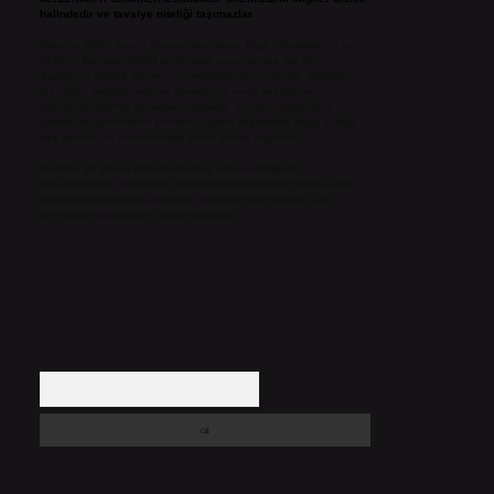
halindedir ve tavsiye niteliği taşımazlar.
Sitemiz, 5651 Sayılı Kanun gereğince Bilgi Teknolojileri ve
İletişim Kurumu (BTK) tarafından onaylanmış bir Yer
Sağlayıcı olarak hizmet vermektedir. Bu nedenle, sitedeki
içerikleri proaktif olarak denetleme veya araştırma
yükümlülüğümüz bulunmamaktadır. Ancak, üyelerimiz
yazdıkları içeriklerin sorumluluğunu taşımakta olup, siteye
üye olarak bu sorumluluğu kabul etmiş sayılırlar.
Hukuka ve yasal düzenlemelere aykırı olduğunu
düşündüğünüz içerikleri,
backlinkpanelicomtr@gmail.com
adresine bildirmeniz halinde, ilgili içerikler yasal süre
içerisinde sitemizden kaldırılacaktır.
Arama