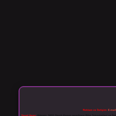
Reklam ve İletişim:
E-mai
Yasal Uyarı:
Sitemiz, 5651 Sayılı Kanun gereğince Bilgi Teknolojileri ve İl