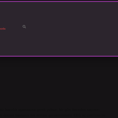
ızda
ir hazırlık aşamasına gerek yoktur; bir gün önceden saçınızı
im öncesi hastanın tok olması gerekmektedir. EEG aç çekilirse ne