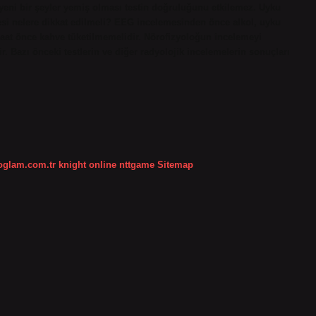
eni bir şeyler yemiş olması testin doğruluğunu etkilemez. Uyku
cesi nelere dikkat edilmeli? EEG incelemesinden önce alkol, uyku
6 saat önce kahve tüketilmemelidir. Nörofizyoloğun incelemeyi
r. Bazı önceki testlerin ve diğer radyolojik incelemelerin sonuçları
koglam.com.tr
knight online
nttgame
Sitemap