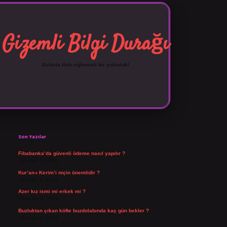
Gizemli Bilgi Durağı
Sırlarla dolu eğlenceli bir yolculuk!
Sidebar
vdcasino giriş
Son Yazılar
Fibabanka’da güvenli ödeme nasıl yapılır ?
Ağustos 6, 2026
Kur’an-ı Kerim’i niçin önemlidir ?
Ağustos 6, 2026
Azer kız ismi mi erkek mi ?
Ağustos 5, 2026
Buzluktan çıkan köfte buzdolabında kaç gün bekler ?
Ağustos 4, 2026