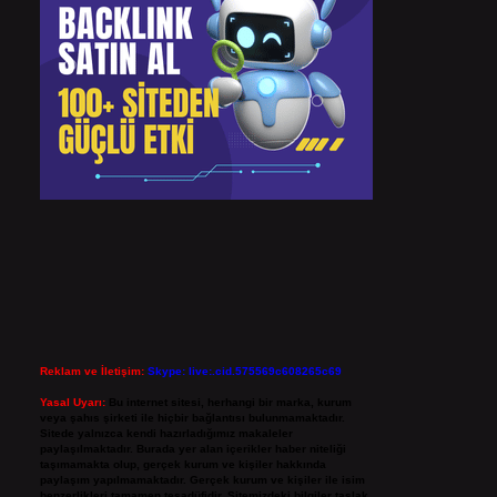
Reklam ve İletişim:
Skype: live:.cid.575569c608265c69
Yasal Uyarı:
Bu internet sitesi, herhangi bir marka, kurum
veya şahıs şirketi ile hiçbir bağlantısı bulunmamaktadır.
Sitede yalnızca kendi hazırladığımız makaleler
paylaşılmaktadır. Burada yer alan içerikler haber niteliği
taşımamakta olup, gerçek kurum ve kişiler hakkında
paylaşım yapılmamaktadır. Gerçek kurum ve kişiler ile isim
benzerlikleri tamamen tesadüfidir. Sitemizdeki bilgiler taslak