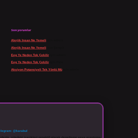
Son yorumlar
Alerjik Insan Ne Yemeli
için
admin
Alerjik Insan Ne Yemeli
için
Şengül
Eeg Ye Neden Tok Çekilir
için
admin
Eeg Ye Neden Tok Çekilir
için
Pala
Aksiyon Potansiyeli Tek Yönlü Mü
için
admin
elegram: @karabul
denle, sitedeki içerikleri proaktif olarak denetleme veya araştırma