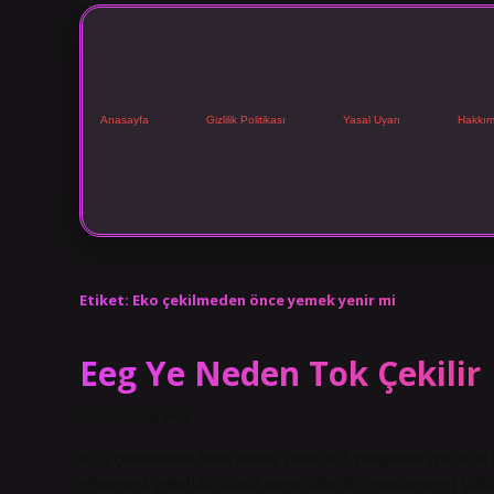
Anasayfa
Gizlilik Politikası
Yasal Uyarı
Hakkım
Etiket:
Eko çekilmeden önce yemek yenir mi
Eeg Ye Neden Tok Çekilir
Tarih: Ekim 28, 2024
EEG çekilmeden önce yemek yenir mi? Yetişkinler için özel b
yıkamanız yeterlidir. (Saça sprey, jöle vb. uygulamayın) Çek