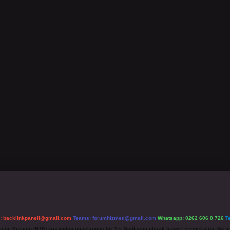
l:
backlinkpaneli@gmail.com
Teams:
forumhizmeti@gmail.com
Whatsapp: 0262 606 0 726
T
etişim Kurumu (BTK) tarafından onaylanmış bir Yer Sağlayıcı olarak hizmet vermektedir. Bu ne