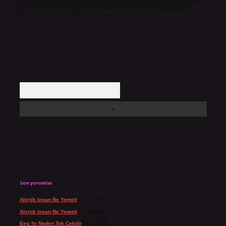
Hukuka ve yasal düzenlemelere aykırı olduğunu düşündüğünüz içerikleri,
backlinkpanelicomtr@gmail.com
adresine bildirmeniz halinde, ilgili
içerikler yasal süre içerisinde sitemizden kaldırılacaktır.
Arama
Son yorumlar
Alerjik Insan Ne Yemeli
için
admin
Alerjik Insan Ne Yemeli
için
Şengül
Eeg Ye Neden Tok Çekilir
için
admin