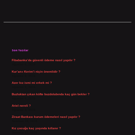
Sidebar
Son Yazılar
Fibabanka’da güvenli ödeme nasıl yapılır ?
Ağustos 6, 2026
Kur’an-ı Kerim’i niçin önemlidir ?
Ağustos 6, 2026
Azer kız ismi mi erkek mi ?
Ağustos 5, 2026
Buzluktan çıkan köfte buzdolabında kaç gün bekler ?
Ağustos 4, 2026
Ariel nereli ?
Ağustos 4, 2026
Ziraat Bankası kurum ödemeleri nasıl yapılır ?
Temmuz 29, 2026
Kız çocuğu kaç yaşında kıllanır ?
Temmuz 27, 2026