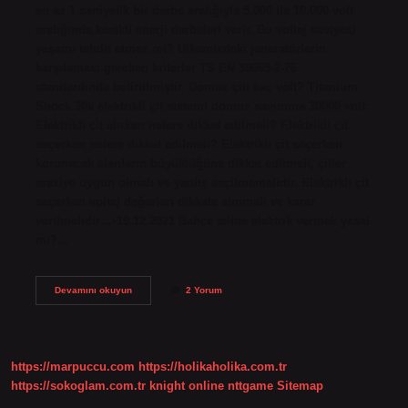
en az 1 saniyelik bir darbe aralığıyla 5.000 ila 10.000 volt
aralığında kesikli enerji darbeleri verir. Bu voltaj seviyesi
yaşamı tehdit etmez mi? Ülkemizdeki jeneratörlerin
karşılaması gereken kriterler TS EN 30665-2-76
standardında belirtilmiştir. Domuz çiti kaç volt? Titanium
Shock 30k elektrikli çit sistemi domuz savunma 30000 volt.
Elektrikli çit alırken nelere dikkat edilmeli? Elektrikli çit
seçerken nelere dikkat edilmeli? Elektrikli çit seçerken
korunacak alanların büyüklüğüne dikkat edilmeli, çitler
araziye uygun olmalı ve yanlış seçilmemelidir. Elektrikli çit
seçerken voltaj değerleri dikkate alınmalı ve karar
verilmelidir…•19.12.2021 Bahçe teline elektrik vermek yasal
mı?…
Elektrikli
Devamını okuyun
2 Yorum
Çit
Kaç
Amper
https://marpuccu.com
https://holikaholika.com.tr
https://sokoglam.com.tr
knight online
nttgame
Sitemap