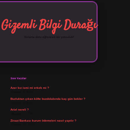
Gizemli Bilgi Durağı
Sırlarla dolu eğlenceli bir yolculuk!
Sidebar
vdcasino giriş
Son Yazılar
Azer kız ismi mi erkek mi ?
Ağustos 5, 2026
Buzluktan çıkan köfte buzdolabında kaç gün bekler ?
Ağustos 4, 2026
Ariel nereli ?
Ağustos 4, 2026
Ziraat Bankası kurum ödemeleri nasıl yapılır ?
Temmuz 29, 2026