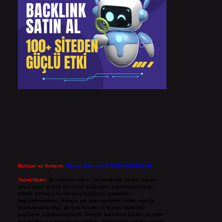
Reklam ve İletişim:
Skype: live:.cid.575569c608265c69
Yasal Uyarı:
Bu internet sitesi, herhangi bir marka, kurum
veya şahıs şirketi ile hiçbir bağlantısı bulunmamaktadır.
Sitede yalnızca kendi hazırladığımız makaleler
paylaşılmaktadır. Burada yer alan içerikler haber niteliği
taşımamakta olup, gerçek kurum ve kişiler hakkında
paylaşım yapılmamaktadır. Gerçek kurum ve kişiler ile isim
benzerlikleri tamamen tesadüfidir. Sitemizdeki bilgiler taslak