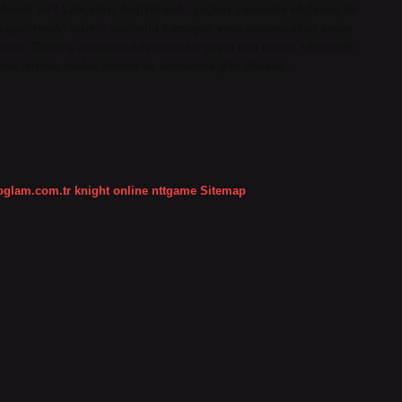
r deyim mi? Lehçenizi değiştirmek, geçmiş zamanda söylenen bir
değiştirmek” terimi, sözlerini tutmayan veya savundukları şeyin
Anlamı: Geçmiş zamanda söylenen bir şeyin tam tersini söylemek.
udak ısırma, dudak büzme ve somurtma gibi ifadeler…
koglam.com.tr
knight online
nttgame
Sitemap