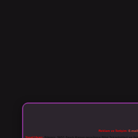
Reklam ve İletişim:
E-mai
Yasal Uyarı:
Sitemiz, 5651 Sayılı Kanun gereğince Bilgi Teknolojileri ve İl