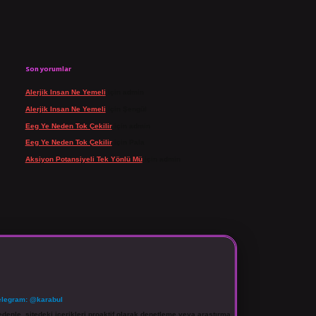
Son yorumlar
Alerjik Insan Ne Yemeli
için
admin
Alerjik Insan Ne Yemeli
için
Şengül
Eeg Ye Neden Tok Çekilir
için
admin
Eeg Ye Neden Tok Çekilir
için
Pala
Aksiyon Potansiyeli Tek Yönlü Mü
için
admin
elegram: @karabul
denle, sitedeki içerikleri proaktif olarak denetleme veya araştırma