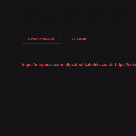
makale 6 Şubat 2019’da yayınlanmıştır. Ağız değiştirmek bi
kelimenin tam tersini söylemek anlamına gelir. “Sözcükleri 
arkasında durmayan kişileri tanımlamak için de kullanılır. 
Dudak uçuklatmak bir deyim mi? Çarpıcı bir ifade midir? D
Sahne
Devamını okuyun
14 Yorum
Olmak
Deyim
Midir
https://marpuccu.com
https://holikaholika.com.tr
https://so