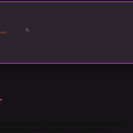
ızda
r
 kenarında kürek çekmek, çam ağacını kesmek, çanak tutmak, yüreğin
rbada keklik, devede kulak, yağlı kuyruk, yüz ifadesi vb. Bu