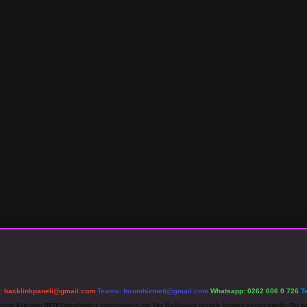
l:
backlinkpaneli@gmail.com
Teams:
forumhizmeti@gmail.com
Whatsapp: 0262 606 0 726
T
etişim Kurumu (BTK) tarafından onaylanmış bir Yer Sağlayıcı olarak hizmet vermektedir. Bu ne