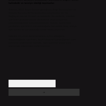
halindedir ve tavsiye niteliği taşımazlar.
Sitemiz, 5651 Sayılı Kanun gereğince Bilgi Teknolojileri ve
İletişim Kurumu (BTK) tarafından onaylanmış bir Yer
Sağlayıcı olarak hizmet vermektedir. Bu nedenle, sitedeki
içerikleri proaktif olarak denetleme veya araştırma
yükümlülüğümüz bulunmamaktadır. Ancak, üyelerimiz
yazdıkları içeriklerin sorumluluğunu taşımakta olup, siteye
üye olarak bu sorumluluğu kabul etmiş sayılırlar.
Hukuka ve yasal düzenlemelere aykırı olduğunu
düşündüğünüz içerikleri,
backlinkpanelicomtr@gmail.com
adresine bildirmeniz halinde, ilgili içerikler yasal süre
içerisinde sitemizden kaldırılacaktır.
Arama