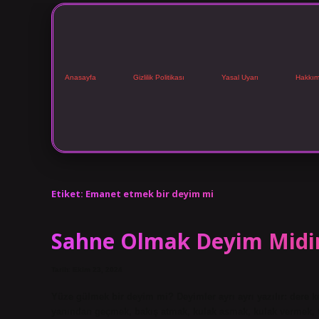
Anasayfa
Gizlilik Politikası
Yasal Uyarı
Hakkım
Etiket:
Emanet etmek bir deyim mi
Sahne Olmak Deyim Midi
Tarih: Ekim 23, 2024
Yüze gülmek bir deyim mi? Deyimler ayrı ayrı yazılır: dere
yanından geçmek, bakış atmak, kulak asmak, kulak vermek, to