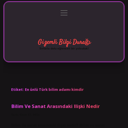
menüyü
Anasayfa
Gizlilik Politikası
Yasal Uyarı
aç
Hakkımızda
Gizemli Bilgi Durağı
Sırlarla dolu eğlenceli bir yolculuk!
Etiket:
En ünlü Türk bilim adamı kimdir
Bilim Ve Sanat Arasındaki Ilişki Nedir
Tarih: Ekim 27, 2024
Bilim ile sanat arasındaki ilişki nedir? Bilim ve sanat