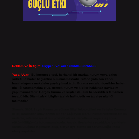
Reklam ve İletişim:
Skype: live:.cid.575569c608265c69
Yasal Uyarı:
Bu internet sitesi, herhangi bir marka, kurum veya şahıs
şirketi ile hiçbir bağlantısı bulunmamaktadır. Sitede yalnızca kendi
hazırladığımız makaleler paylaşılmaktadır. Burada yer alan içerikler haber
niteliği taşımamakta olup, gerçek kurum ve kişiler hakkında paylaşım
yapılmamaktadır. Gerçek kurum ve kişiler ile isim benzerlikleri tamamen
tesadüfidir. Sitemizdeki bilgiler taslak halindedir ve tavsiye niteliği
taşımazlar.
Sitemiz, 5651 Sayılı Kanun gereğince Bilgi Teknolojileri ve İletişim Kurumu
(BTK) tarafından onaylanmış bir Yer Sağlayıcı olarak hizmet vermektedir. Bu
nedenle, sitedeki içerikleri proaktif olarak denetleme veya araştırma
yükümlülüğümüz bulunmamaktadır. Ancak, üyelerimiz yazdıkları içeriklerin
sorumluluğunu taşımakta olup, siteye üye olarak bu sorumluluğu kabul
etmiş sayılırlar.