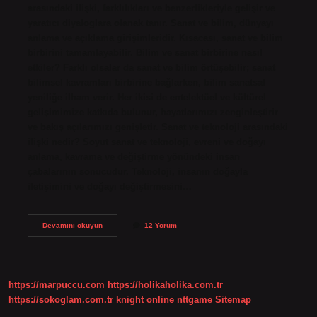
arasındaki ilişki, farklılıkları ve benzerlikleriyle gelişir ve
yaratıcı diyaloglara olanak tanır. Sanat ve bilim, dünyayı
anlama ve açıklama girişimleridir. Kısacası, sanat ve bilim
birbirini tamamlayabilir. Bilim ve sanat birbirine nasıl
etkiler? Farklı olsalar da sanat ve bilim örtüşebilir; sanat
bilimsel kavramları birbirine bağlarken, bilim sanatsal
yeniliğe ilham verir. Her ikisi de entelektüel ve kültürel
gelişimimize katkıda bulunur, hayatlarımızı zenginleştirir
ve bakış açılarımızı genişletir. Sanat ve teknoloji arasındaki
ilişki nedir? Soyut sanat ve teknoloji, evreni ve doğayı
anlama, kavrama ve değiştirme yönündeki insan
çabalarının sonucudur. Teknoloji, insanın doğayla
iletişimini ve doğayı değiştirmesini…
Bilim
Devamını okuyun
12 Yorum
Ve
Sanat
Arasındaki
Ilişki
Nedir
https://marpuccu.com
https://holikaholika.com.tr
https://sokoglam.com.tr
knight online
nttgame
Sitemap