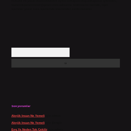
Hukuka ve yasal düzenlemelere aykırı olduğunu düşündüğünüz içerikleri,
backlinkpanelicomtr@gmail.com
adresine bildirmeniz halinde, ilgili
içerikler yasal süre içerisinde sitemizden kaldırılacaktır.
Arama
Son yorumlar
Alerjik Insan Ne Yemeli
için
admin
Alerjik Insan Ne Yemeli
için
Şengül
Eeg Ye Neden Tok Çekilir
için
admin