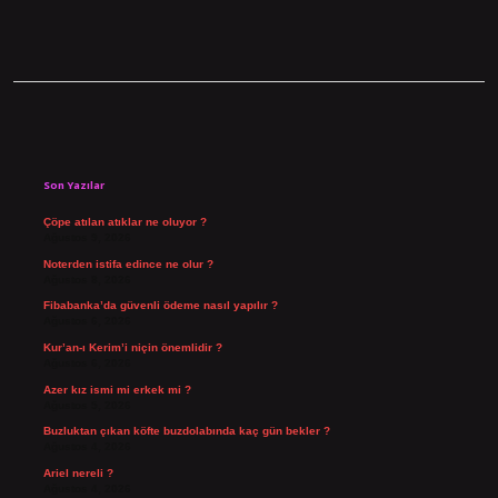
Sidebar
Son Yazılar
Çöpe atılan atıklar ne oluyor ?
Ağustos 9, 2026
Noterden istifa edince ne olur ?
Ağustos 8, 2026
Fibabanka’da güvenli ödeme nasıl yapılır ?
Ağustos 6, 2026
Kur’an-ı Kerim’i niçin önemlidir ?
Ağustos 6, 2026
Azer kız ismi mi erkek mi ?
Ağustos 5, 2026
Buzluktan çıkan köfte buzdolabında kaç gün bekler ?
Ağustos 4, 2026
Ariel nereli ?
Ağustos 4, 2026