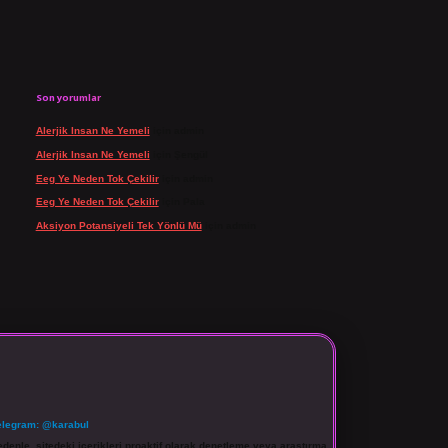
Son yorumlar
Alerjik Insan Ne Yemeli
için
admin
Alerjik Insan Ne Yemeli
için
Şengül
Eeg Ye Neden Tok Çekilir
için
admin
Eeg Ye Neden Tok Çekilir
için
Pala
Aksiyon Potansiyeli Tek Yönlü Mü
için
admin
elegram: @karabul
denle, sitedeki içerikleri proaktif olarak denetleme veya araştırma