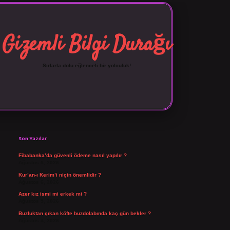
Gizemli Bilgi Durağı
Sırlarla dolu eğlenceli bir yolculuk!
Sidebar
Son Yazılar
Fibabanka’da güvenli ödeme nasıl yapılır ?
Ağustos 6, 2026
Kur’an-ı Kerim’i niçin önemlidir ?
Ağustos 6, 2026
Azer kız ismi mi erkek mi ?
Ağustos 5, 2026
Buzluktan çıkan köfte buzdolabında kaç gün bekler ?
Ağustos 4, 2026