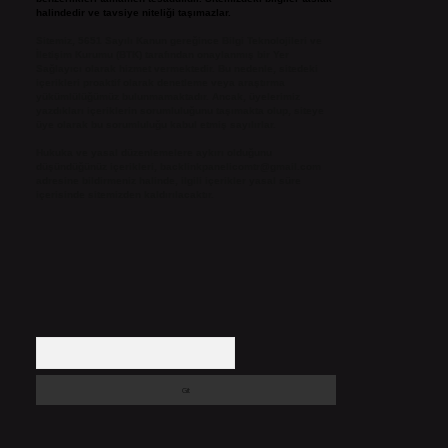
halindedir ve tavsiye niteliği taşımazlar.
Sitemiz, 5651 Sayılı Kanun gereğince Bilgi Teknolojileri ve
İletişim Kurumu (BTK) tarafından onaylanmış bir Yer
Sağlayıcı olarak hizmet vermektedir. Bu nedenle, sitedeki
içerikleri proaktif olarak denetleme veya araştırma
yükümlülüğümüz bulunmamaktadır. Ancak, üyelerimiz
yazdıkları içeriklerin sorumluluğunu taşımakta olup, siteye
üye olarak bu sorumluluğu kabul etmiş sayılırlar.
Hukuka ve yasal düzenlemelere aykırı olduğunu
düşündüğünüz içerikleri,
backlinkpanelicomtr@gmail.com
adresine bildirmeniz halinde, ilgili içerikler yasal süre
içerisinde sitemizden kaldırılacaktır.
Arama