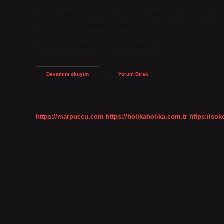
fazla ürün…•16 Haziran 2023 Muhabbet kuşunun adını ne ko
“Uçak”, “Mercan”, “Erik”, “Sultan”, “Prens”, “Zakkum”, “K
isimlerine örnek olarak sıralanabilir. Yeşil erkek kuşa ne isi
zeytin, çimen, biber, kivi. Muhabbet kuşu hangi isimleri kolay
kelimeler seçmektir. Kuşlar bu harfleri…
Erkek
Devamını okuyun
Yorum Bırak
Kuşlara
Ne
Isim
Verilir
https://marpuccu.com
https://holikaholika.com.tr
https://so