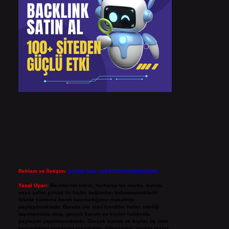
Reklam ve İletişim:
Skype: live:.cid.575569c608265c69
Yasal Uyarı:
Bu internet sitesi, herhangi bir marka, kurum
veya şahıs şirketi ile hiçbir bağlantısı bulunmamaktadır.
Sitede yalnızca kendi hazırladığımız makaleler
paylaşılmaktadır. Burada yer alan içerikler haber niteliği
taşımamakta olup, gerçek kurum ve kişiler hakkında
paylaşım yapılmamaktadır. Gerçek kurum ve kişiler ile isim
benzerlikleri tamamen tesadüfidir. Sitemizdeki bilgiler taslak