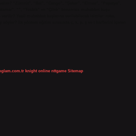
yalım? “Zümrüt”, “Bal”, “Cango”, “Şeker”, “Elmas”, “Papatya”,
alamar”. “”, “Tosbik” ve “Çilek” benzersiz muhabbet kuşu
m verilir? Yeşil muhabbet kuşlarına verilebilecek isimler: roka,
 söyler? İlk yöntem eğitim sırasında ç, k, p, ş ve t harflerini içeren
koglam.com.tr
knight online
nttgame
Sitemap