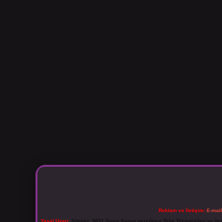
Reklam ve İletişim:
E-mai
Yasal Uyarı:
Sitemiz, 5651 Sayılı Kanun gereğince Bilgi Teknolojileri ve İl