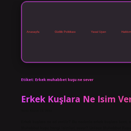
Anasayfa
Gizlilik Politikası
Yasal Uyarı
Hakkım
Etiket:
Erkek muhabbet kuşu ne sever
Erkek Kuşlara Ne Isim Ver
Tarih: Kasım 13, 2024
Erkek kuşlara ne ad verilir? Bu nedenle erkek kuşlara kont, a
Muhabbet kuşu hangi isimleri sever? Unisex Muhabbet Kuşu 