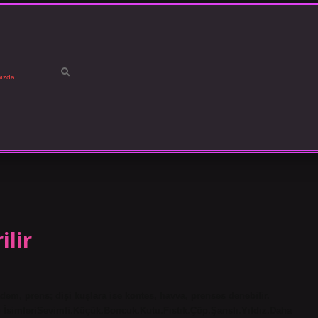
ızda
ilir
dem, prens; dişi kuşlara ise kontes, havva, prenses denebilir.
İsimleriSevimli.Küçük.Boncuk.Kutu.Fıstık.Çöp.Şanslı.Yıldız.Daha