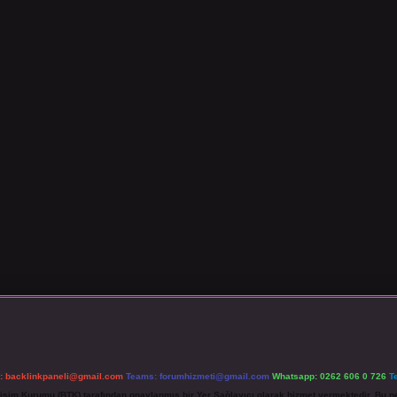
l:
backlinkpaneli@gmail.com
Teams:
forumhizmeti@gmail.com
Whatsapp: 0262 606 0 726
T
etişim Kurumu (BTK) tarafından onaylanmış bir Yer Sağlayıcı olarak hizmet vermektedir. Bu ne