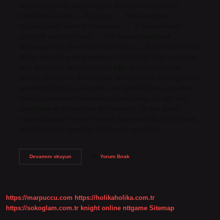
karşılaştığınızda gerginliğinizi azaltmanıza yardımcı
olabilecek 6 adım 1. -Rol yapın. … Stres seviyeniz
yükseldiğinde derin bir nefes alın. … 3. İletişiminizde
yüzeysel ve pozitif olun. … Sizi destekleyebilecek
arkadaşlarınızı yanınızda bulundurun. … Alkol tüketiminize
dikkat edin.Daha fazla makale…•10.01.2018 Eski sevgilinin
seni özlediğini nasıl anlarsın? Eğer sizi gördüğünde
gözleri parlıyorsa, bu sizi hala sevdiğinin ve özlediğinin bir
işaretidir. Eğer eski sevgiliniz sizi gördüğünde gerçekten
mutlu oluyorsa ve heyecanını gösteriyorsa, bu sizi hala
sevdiğinin ve özlediğinin bir işaretidir. Sizden sonra
hayatına başka kimseyi sokmak istemese bile, bu sizi hala
özlediğinin bir işaretidir. Yolda eski sevgiliyle…
Eski
Devamını okuyun
Yorum Bırak
Sevgiliyle
Karşılaşmak
Ne
Anlama
Gelir
https://marpuccu.com
https://holikaholika.com.tr
https://sokoglam.com.tr
knight online
nttgame
Sitemap