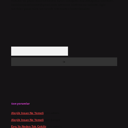
Hukuka ve yasal düzenlemelere aykırı olduğunu düşündüğünüz içerikleri,
backlinkpanelicomtr@gmail.com
adresine bildirmeniz halinde, ilgili
içerikler yasal süre içerisinde sitemizden kaldırılacaktır.
Arama
Son yorumlar
Alerjik Insan Ne Yemeli
için
admin
Alerjik Insan Ne Yemeli
için
Şengül
Eeg Ye Neden Tok Çekilir
için
admin