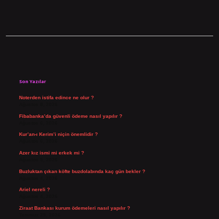
Sidebar
Son Yazılar
Noterden istifa edince ne olur ?
Ağustos 8, 2026
Fibabanka’da güvenli ödeme nasıl yapılır ?
Ağustos 6, 2026
Kur’an-ı Kerim’i niçin önemlidir ?
Ağustos 6, 2026
Azer kız ismi mi erkek mi ?
Ağustos 5, 2026
Buzluktan çıkan köfte buzdolabında kaç gün bekler ?
Ağustos 4, 2026
Ariel nereli ?
Ağustos 4, 2026
Ziraat Bankası kurum ödemeleri nasıl yapılır ?
Temmuz 29, 2026