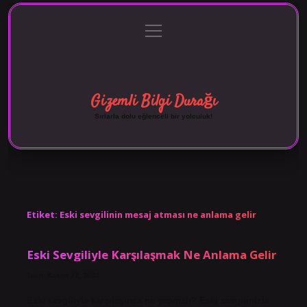
menüyü
Anasayfa
Gizlilik Politikası
Yasal Uyarı
aç
Hakkımızda
Gizemli Bilgi Durağı
Sırlarla dolu eğlenceli bir yolculuk!
Etiket:
Eski sevgilinin mesaj atması ne anlama gelir
Eski Sevgiliyle Karşılaşmak Ne Anlama Gelir
Tarih: Kasım 22, 2024
Eski sevgiliyle karşılaşınca ne yapmalı? Eski sevgilinizle