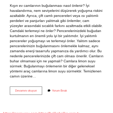
Kışın ev camlarının buğulanması nasıl önlenir? İyi
havalandırma, nem seviyelerini düşürerek yoğuşma riskini
azaltabilir. Ayrıca, çift camlı pencereleri veya ısı yalıtımlı
perdeleri ve panjurları yalıtmak gibi önlemler, cam
yüzeyler arasındaki sıcaklık farkını azaltmada etkili olabilir.
Camdaki terlemeyi ne önler? Pencerelerinizdeki buğudan
kurtulmanın en önemli yolu iyi bir yalıtımdır. İyi yalıtımlı
pencereler yoğuşmayı ve terlemeyi önler. Yalıtım sadece
pencerelerinizin buğulanmasını önlemekle kalmaz, aynı
zamanda enerji tasarrufu yapmanıza da yardımcı olur. Bu
nedenle pencerelerinizde çift cam olması önerilir. Camların
buhar olmamasi için ne yapmalı? Camlara limon suyu
sürmek: Buğulanmayı önlemenin bir diğer geleneksel
yöntemi araç camlarına limon suyu sürmektir. Temizlenen
camın üzerine…
Kışın
Devamını okuyun
Yorum Bırak
Cam
Terlemesi
Nasıl
Önlenir