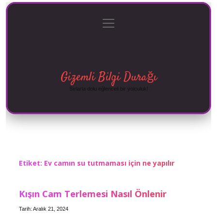
menüyü
Anasayfa
Gizlilik Politikası
Yasal Uyarı
aç
Hakkımızda
Gizemli Bilgi Durağı
Sırlarla dolu eğlenceli bir yolculuk!
Etiket:
Ev camın su tutmaması için ne yapılır
Kışın Cam Terlemesi Nasıl Önlenir
Tarih: Aralık 21, 2024