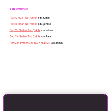
Son yorumlar
Alerjik Insan Ne Yemeli
için
admin
Alerjik Insan Ne Yemeli
için
Şengül
Eeg Ye Neden Tok Çekilir
için
admin
Eeg Ye Neden Tok Çekilir
için
Pala
Aksiyon Potansiyeli Tek Yönlü Mü
için
admin