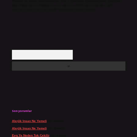
Hukuka ve yasal düzenlemelere aykırı olduğunu düşündüğünüz içerikleri,
backlinkpanelicomtr@gmail.com
adresine bildirmeniz halinde, ilgili
içerikler yasal süre içerisinde sitemizden kaldırılacaktır.
Arama
Son yorumlar
Alerjik Insan Ne Yemeli
için
admin
Alerjik Insan Ne Yemeli
için
Şengül
Eeg Ye Neden Tok Çekilir
için
admin