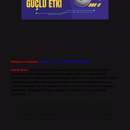
Reklam ve İletişim:
Skype: live:.cid.575569c608265c69
Yasal Uyarı:
Bu internet sitesi, herhangi bir marka, kurum veya şahıs
şirketi ile hiçbir bağlantısı bulunmamaktadır. Sitede yalnızca kendi
hazırladığımız makaleler paylaşılmaktadır. Burada yer alan içerikler haber
niteliği taşımamakta olup, gerçek kurum ve kişiler hakkında paylaşım
yapılmamaktadır. Gerçek kurum ve kişiler ile isim benzerlikleri tamamen
tesadüfidir. Sitemizdeki bilgiler taslak halindedir ve tavsiye niteliği
taşımazlar.
Sitemiz, 5651 Sayılı Kanun gereğince Bilgi Teknolojileri ve İletişim Kurumu
(BTK) tarafından onaylanmış bir Yer Sağlayıcı olarak hizmet vermektedir. Bu
nedenle, sitedeki içerikleri proaktif olarak denetleme veya araştırma
yükümlülüğümüz bulunmamaktadır. Ancak, üyelerimiz yazdıkları içeriklerin
sorumluluğunu taşımakta olup, siteye üye olarak bu sorumluluğu kabul
etmiş sayılırlar.