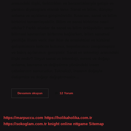
arasındaki ilişki, farklılıkları ve benzerlikleriyle gelişir ve
yaratıcı diyaloglara olanak tanır. Sanat ve bilim, dünyayı
anlama ve açıklama girişimleridir. Kısacası, sanat ve bilim
birbirini tamamlayabilir. Bilim ve sanat birbirine nasıl
etkiler? Farklı olsalar da sanat ve bilim örtüşebilir; sanat
bilimsel kavramları birbirine bağlarken, bilim sanatsal
yeniliğe ilham verir. Her ikisi de entelektüel ve kültürel
gelişimimize katkıda bulunur, hayatlarımızı zenginleştirir
ve bakış açılarımızı genişletir. Sanat ve teknoloji arasındaki
ilişki nedir? Soyut sanat ve teknoloji, evreni ve doğayı
anlama, kavrama ve değiştirme yönündeki insan
çabalarının sonucudur. Teknoloji, insanın doğayla
iletişimini ve doğayı değiştirmesini…
Bilim
Devamını okuyun
12 Yorum
Ve
Sanat
Arasındaki
Ilişki
Nedir
https://marpuccu.com
https://holikaholika.com.tr
https://sokoglam.com.tr
knight online
nttgame
Sitemap