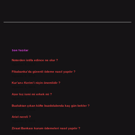
Sidebar
Son Yazılar
Noterden istifa edince ne olur ?
Ağustos 8, 2026
Fibabanka’da güvenli ödeme nasıl yapılır ?
Ağustos 6, 2026
Kur’an-ı Kerim’i niçin önemlidir ?
Ağustos 6, 2026
Azer kız ismi mi erkek mi ?
Ağustos 5, 2026
Buzluktan çıkan köfte buzdolabında kaç gün bekler ?
Ağustos 4, 2026
Ariel nereli ?
Ağustos 4, 2026
Ziraat Bankası kurum ödemeleri nasıl yapılır ?
Temmuz 29, 2026