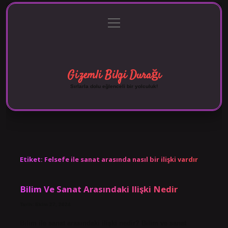
menüyü
Anasayfa
Gizlilik Politikası
Yasal Uyarı
aç
Hakkımızda
Gizemli Bilgi Durağı
Sırlarla dolu eğlenceli bir yolculuk!
Etiket:
Felsefe ile sanat arasında nasıl bir ilişki vardır
Bilim Ve Sanat Arasındaki Ilişki Nedir
Tarih: Ekim 27, 2024
Bilim ile sanat arasındaki ilişki nedir? Bilim ve sanat