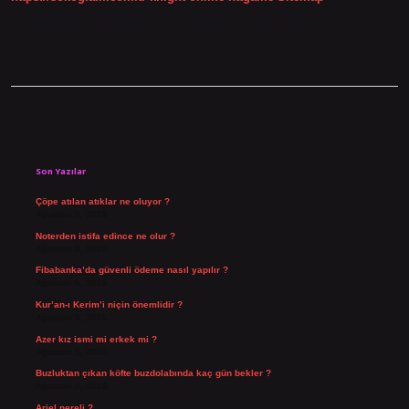
Sidebar
Son Yazılar
Çöpe atılan atıklar ne oluyor ?
Ağustos 9, 2026
Noterden istifa edince ne olur ?
Ağustos 8, 2026
Fibabanka’da güvenli ödeme nasıl yapılır ?
Ağustos 6, 2026
Kur’an-ı Kerim’i niçin önemlidir ?
Ağustos 6, 2026
Azer kız ismi mi erkek mi ?
Ağustos 5, 2026
Buzluktan çıkan köfte buzdolabında kaç gün bekler ?
Ağustos 4, 2026
Ariel nereli ?