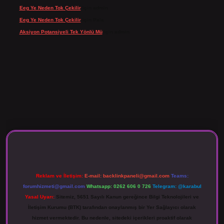
Eeg Ye Neden Tok Çekilir
için
admin
Eeg Ye Neden Tok Çekilir
için
Pala
Aksiyon Potansiyeli Tek Yönlü Mü
için
admin
o giriş
Reklam ve İletişim:
E-mail:
backlinkpaneli@gmail.com
Teams:
forumhizmeti@gmail.com
Whatsapp: 0262 606 0 726
Telegram: @karabul
Yasal Uyarı:
Sitemiz, 5651 Sayılı Kanun gereğince Bilgi Teknolojileri ve
İletişim Kurumu (BTK) tarafından onaylanmış bir Yer Sağlayıcı olarak
hizmet vermektedir. Bu nedenle, sitedeki içerikleri proaktif olarak