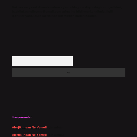
Hukuka ve yasal düzenlemelere aykırı olduğunu düşündüğünüz içerikleri,
backlinkpanelicomtr@gmail.com
adresine bildirmeniz halinde, ilgili
içerikler yasal süre içerisinde sitemizden kaldırılacaktır.
Arama
Son yorumlar
Alerjik Insan Ne Yemeli
için
admin
Alerjik Insan Ne Yemeli
için
Şengül