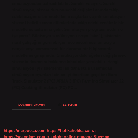
simülasyondan bahsedilebilir: Sürekli ve ayrık. Sürekli
simülasyon, sistem durumundaki değişimi anında takip
edebileceğimiz bir modelleme sağlarken, ayrık simülasyon
sistemi belirli zaman dilimlerinde takip edebileceğimiz bir
modelleme anlamına gelir. Simülasyon programı nedir ne
işe yarar? Bilgisayar simülasyonu (veya “sim”), sistemin
nasıl çalıştığını görmek için incelenebilmesi amacıyla
gerçek veya varsayımsal bir durumu bir bilgisayarda
modelleme girişimidir. Simülasyondaki öğeleri değiştirerek
sistemin davranışı hakkında tahminler yapılabilir. Hangi
simülasyon iyi? İsterseniz lafı daha fazla uzatmadan
simülasyon oyunları için en iyi önerilere geçelim: Euro
Truck Simulator 2 (PC) ARMA 3 (PC) Farming Simulator 22
(PC) Cooking Simulator (PC) PC…
Simülasyon
Devamını okuyun
12 Yorum
Programları
Nelerdir
https://marpuccu.com
https://holikaholika.com.tr
https://sokoglam.com.tr
knight online
nttgame
Sitemap