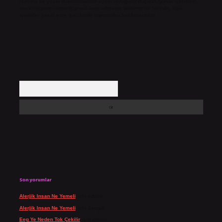
Hukuka ve yasal düzenlemelere aykırı olduğunu düşündüğünüz içerikleri,
backlinkpanelicomtr@gmail.com
adresine bildirmeniz halinde, ilgili
içerikler yasal süre içerisinde sitemizden kaldırılacaktır.
Arama
Son yorumlar
Alerjik Insan Ne Yemeli
için
admin
Alerjik Insan Ne Yemeli
için
Şengül
Eeg Ye Neden Tok Çekilir
için
admin