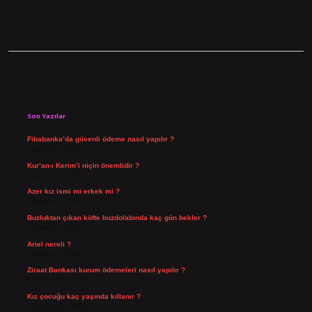
Sidebar
Son Yazılar
Fibabanka’da güvenli ödeme nasıl yapılır ?
Ağustos 6, 2026
Kur’an-ı Kerim’i niçin önemlidir ?
Ağustos 6, 2026
Azer kız ismi mi erkek mi ?
Ağustos 5, 2026
Buzluktan çıkan köfte buzdolabında kaç gün bekler ?
Ağustos 4, 2026
Ariel nereli ?
Ağustos 4, 2026
Ziraat Bankası kurum ödemeleri nasıl yapılır ?
Temmuz 29, 2026
Kız çocuğu kaç yaşında kıllanır ?
Temmuz 27, 2026