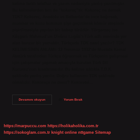
kelime farklı telaffuz ve yazım nedeniyle yanlış yazılmıştır.
Bu kelimelerden biri de “kokoreç”tir. Kokoreç ne demek
TDK? Kokoreç, Anadolu ve Balkanlar’da ince bağırsak,
mumbar ve kuzu butunun şişe geçirilerek kömür ateşinde
pişirilmesiyle yapılan bir kebap türüdür. Yörgemeç ise
Kâşgarlı Mahmud’un Dîvânu Lugâti’t-Türk adlı eserinde yer
alan benzer bir yemektir. Türkçede TDK nasıl yazılır? TDK
KELİMESİNİN ANLAMI: 12 Temmuz 1932’de Mustafa Kemal
Atatürk tarafından Türkçe öğrenmek ve Türkçenin gelişmesi
için çalışmalar yapmak amacıyla kurulan Türk Dil
Kurumu’nun kısaltmasıdır. Bu kelime sıklıkla T.D.K.
şeklinde yanlış yazılır. Doğru kullanımı TDK şeklinde
olmalıdır. Kokoreçe ne denir? Kokoretsi…
Kokoreç
Devamını okuyun
Yorum Bırak
Nasıl
Yazılır
https://marpuccu.com
https://holikaholika.com.tr
https://sokoglam.com.tr
knight online
nttgame
Sitemap