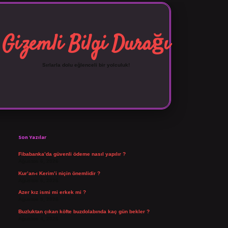
Gizemli Bilgi Durağı
Sırlarla dolu eğlenceli bir yolculuk!
Sidebar
vdcasino giriş
Son Yazılar
Fibabanka’da güvenli ödeme nasıl yapılır ?
Ağustos 6, 2026
Kur’an-ı Kerim’i niçin önemlidir ?
Ağustos 6, 2026
Azer kız ismi mi erkek mi ?
Ağustos 5, 2026
Buzluktan çıkan köfte buzdolabında kaç gün bekler ?
Ağustos 4, 2026