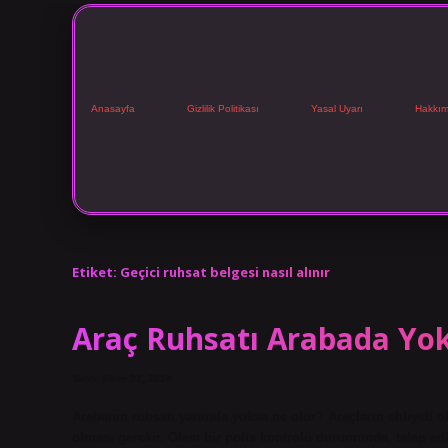
Anasayfa
Gizlilik Politikası
Yasal Uyarı
Hakkım
Etiket:
Geçici ruhsat belgesi nasıl alınır
Araç Ruhsatı Arabada Yo
Tarih: Ekim 22, 2024
Arabanın ruhsatı yanında yoksa ne olur? Araçların ehliyeti o
olması gerekir. Olası bir polis kontrolü durumunda, talep edil