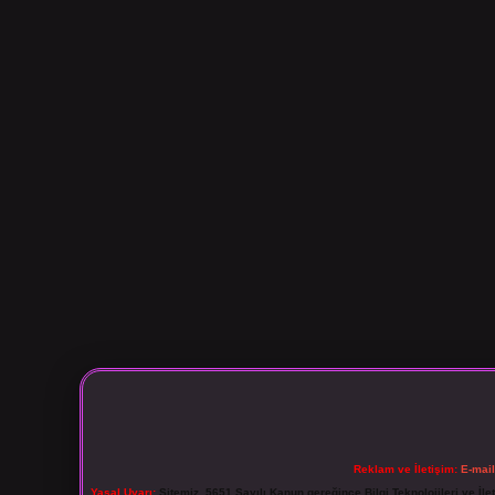
Reklam ve İletişim:
E-mai
Yasal Uyarı:
Sitemiz, 5651 Sayılı Kanun gereğince Bilgi Teknolojileri ve İl