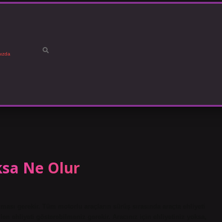
ızda
ksa Ne Olur
lması gerekir. Tüm motorlu araçların sürüş sırasında araçta ehliyeti
en ehliyeti gösterebilmeniz gerekir. Aracınız için ehliyetiniz yoksa,