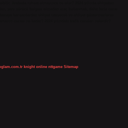
ebilir. Arabada ruhsat olmayınca ne olur? 2024 yılında ehliyetsiz
adan, yani sürücü belgesi olmadan araç kullanmak, daha fazla cezai
 kazaya karışanlardan ehliyet isteyecek ve ehliyet göstermezlerse
manın cezası ne kadar? 2024 yılındaki trafik cezaları nelerdir?
koglam.com.tr
knight online
nttgame
Sitemap