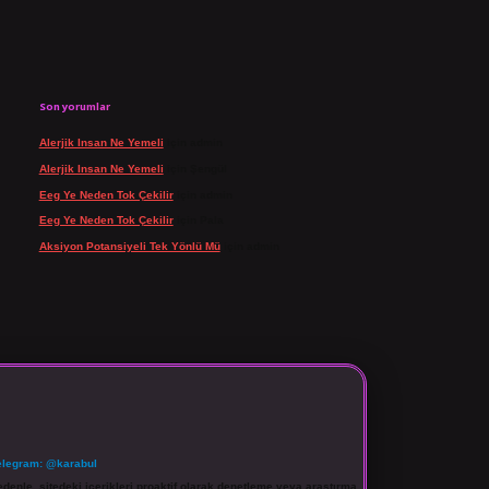
Son yorumlar
Alerjik Insan Ne Yemeli
için
admin
Alerjik Insan Ne Yemeli
için
Şengül
Eeg Ye Neden Tok Çekilir
için
admin
Eeg Ye Neden Tok Çekilir
için
Pala
Aksiyon Potansiyeli Tek Yönlü Mü
için
admin
elegram: @karabul
denle, sitedeki içerikleri proaktif olarak denetleme veya araştırma