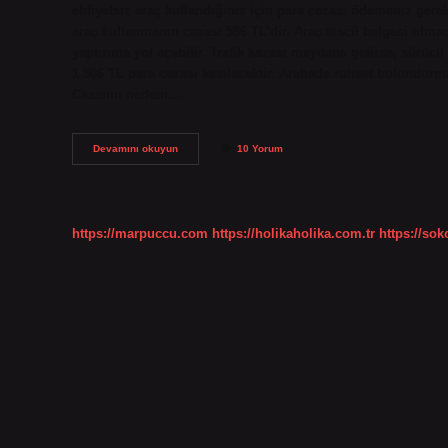
ehliyetsiz araç kullandığınız için para cezası ödemeniz gerek
araç kullanmanın cezası 586 TL’dir. Araç tescil belgesi olm
yaptırıma yol açabilir. Trafik kazası meydana gelirse, sürücü
1.506 TL para cezası kesilecektir. Arabada ruhsat bulundurma
Cezanın nedeni…
Araç
Devamını okuyun
10 Yorum
Ruhsatı
Arabada
Yoksa
Ne
Olur
https://marpuccu.com
https://holikaholika.com.tr
https://so