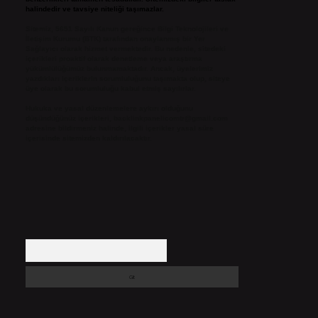
halindedir ve tavsiye niteliği taşımazlar.
Sitemiz, 5651 Sayılı Kanun gereğince Bilgi Teknolojileri ve
İletişim Kurumu (BTK) tarafından onaylanmış bir Yer
Sağlayıcı olarak hizmet vermektedir. Bu nedenle, sitedeki
içerikleri proaktif olarak denetleme veya araştırma
yükümlülüğümüz bulunmamaktadır. Ancak, üyelerimiz
yazdıkları içeriklerin sorumluluğunu taşımakta olup, siteye
üye olarak bu sorumluluğu kabul etmiş sayılırlar.
Hukuka ve yasal düzenlemelere aykırı olduğunu
düşündüğünüz içerikleri,
backlinkpanelicomtr@gmail.com
adresine bildirmeniz halinde, ilgili içerikler yasal süre
içerisinde sitemizden kaldırılacaktır.
Arama