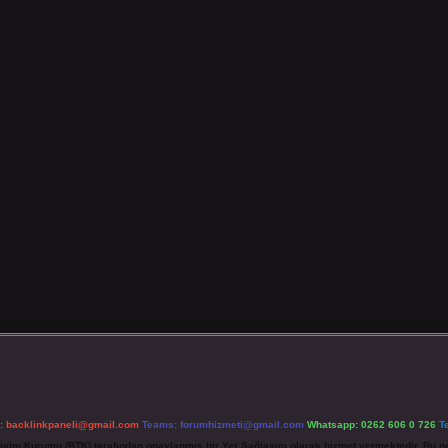
l:
backlinkpaneli@gmail.com
Teams:
forumhizmeti@gmail.com
Whatsapp: 0262 606 0 726
T
etişim Kurumu (BTK) tarafından onaylanmış bir Yer Sağlayıcı olarak hizmet vermektedir. Bu ne