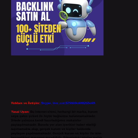
Reklam ve İletişim:
Skype: live:.cid.575569c608265c69
Yasal Uyarı:
Bu internet sitesi, herhangi bir marka, kurum
veya şahıs şirketi ile hiçbir bağlantısı bulunmamaktadır.
Sitede yalnızca kendi hazırladığımız makaleler
paylaşılmaktadır. Burada yer alan içerikler haber niteliği
taşımamakta olup, gerçek kurum ve kişiler hakkında
paylaşım yapılmamaktadır. Gerçek kurum ve kişiler ile isim
benzerlikleri tamamen tesadüfidir. Sitemizdeki bilgiler taslak