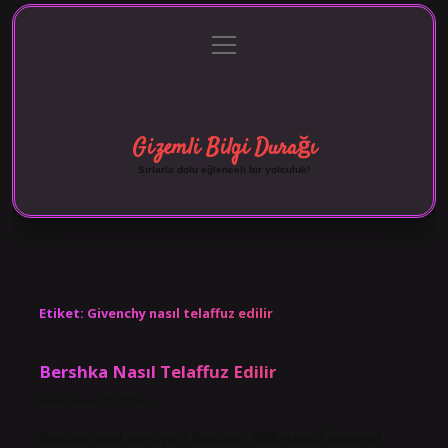
menüyü
Anasayfa
Gizlilik Politikası
Yasal Uyarı
aç
Hakkımızda
Gizemli Bilgi Durağı
Sırlarla dolu eğlenceli bir yolculuk!
Etiket:
Givenchy nasıl telaffuz edilir
Bershka Nasıl Telaffuz Edilir
Tarih: Kasım 13, 2024
Bershka nasıl yazılıyor? Bershka, 1998 yılında İspanyol