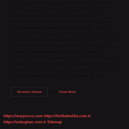
Inditex Grubunun yeni markası olarak kuruldu. Zara nasıl
telaffuz edilir? Doğrudan yazıldığı gibi okunduğu
varsayılmasına rağmen gerçek telaffuzu Versache’dir.
Givenchy nasıl telaffuz edilir? Dünyanın her şık alışveriş
caddesinde Jivanshi olarak telaffuz edilir. New York’lu jet
sosyete mensupları ona “Jivanşi” derken, Macy’s’den
parfüm satın alan genç New Yorklu kızlar “Civençhi” olarak
telaffuz edebilir. Trendyol nasıl telaffuz edilir? Dün gece
“Trendyol”un telaffuzunun “Be Trendy” olduğunu
öğrendim. Louis Vuitton nasıl telaffuz edilir? Fransızcada
Louis Vuitton “Lwee VwitOH” olarak telaffuz edilir. Louis
Vuitton genellikle İngilizcede İngilizleştirilir ve “Loo-ee Vit-
ahn” olarak telaffuz edilir. Her iki telaffuzda da Louis…
Bershka
Devamını okuyun
Yorum Bırak
Nasıl
Telaffuz
Edilir
https://marpuccu.com
https://holikaholika.com.tr
https://sokoglam.com.tr
Sitemap