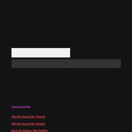
Hukuka ve yasal düzenlemelere aykırı olduğunu düşündüğünüz içerikleri,
backlinkpanelicomtr@gmail.com
adresine bildirmeniz halinde, ilgili
içerikler yasal süre içerisinde sitemizden kaldırılacaktır.
Arama
Son yorumlar
Alerjik Insan Ne Yemeli
için
admin
Alerjik Insan Ne Yemeli
için
Şengül
Eeg Ye Neden Tok Çekilir
için
admin