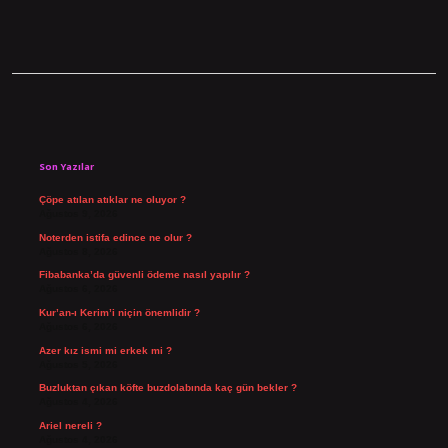
Sidebar
Son Yazılar
Çöpe atılan atıklar ne oluyor ?
Ağustos 9, 2026
Noterden istifa edince ne olur ?
Ağustos 8, 2026
Fibabanka’da güvenli ödeme nasıl yapılır ?
Ağustos 6, 2026
Kur’an-ı Kerim’i niçin önemlidir ?
Ağustos 6, 2026
Azer kız ismi mi erkek mi ?
Ağustos 5, 2026
Buzluktan çıkan köfte buzdolabında kaç gün bekler ?
Ağustos 4, 2026
Ariel nereli ?
Ağustos 4, 2026