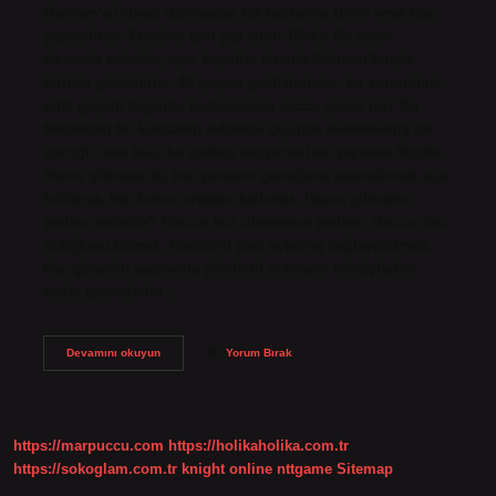
Mahrem’e ihtiyaç duymadan tek başlarına Umre veya Hac
yapabilirler. Erkekler için yaş sınırı 18’dir. Bu yaşın
altındaki erkekler, aynı koşullar altında Mahrem’leriyle
birlikte gidebilirler. 18 yaşına geldiklerinde, bu zorunluluk
artık geçerli değildir. Evlenmeden hacca gidilir mi? Bu
bakımdan bir kimsenin evlenme çağında evlenmemiş bir
çocuğu olsa bile, bu şartları taşıyorsa hac yapması farzdır.
Hacca gitmese de, hac parasını çocuğunu evlendirmek için
kullansa, hac borcu ortadan kalkmaz. Hacca gitmenin
şartları nelerdir? Haccın farz olmasının şartları: Haccın farz
olduğunu bilmek. Geçimini (hac aylarını) sağlayabilmek.
Hac görevini yapmakla yükümlü olanların dönüşlerine
kadar geçimlerini…
Kadın
Devamını okuyun
Yorum Bırak
Kocası
Olmadan
Hacca
Gidebilir
Mi
https://marpuccu.com
https://holikaholika.com.tr
https://sokoglam.com.tr
knight online
nttgame
Sitemap