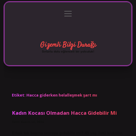
menüyü
Anasayfa
Gizlilik Politikası
Yasal Uyarı
aç
Hakkımızda
Gizemli Bilgi Durağı
Sırlarla dolu eğlenceli bir yolculuk!
Etiket:
Hacca giderken helalleşmek şart mı
Kadın Kocası Olmadan Hacca Gidebilir Mi
Tarih: Kasım 14, 2024
Erkek tek başına umreye gidebilir mi? 45 yaş üstü kadınlar,