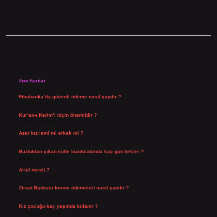
Sidebar
Son Yazılar
Fibabanka’da güvenli ödeme nasıl yapılır ?
Ağustos 6, 2026
Kur’an-ı Kerim’i niçin önemlidir ?
Ağustos 6, 2026
Azer kız ismi mi erkek mi ?
Ağustos 5, 2026
Buzluktan çıkan köfte buzdolabında kaç gün bekler ?
Ağustos 4, 2026
Ariel nereli ?
Ağustos 4, 2026
Ziraat Bankası kurum ödemeleri nasıl yapılır ?
Temmuz 29, 2026
Kız çocuğu kaç yaşında kıllanır ?
Temmuz 27, 2026