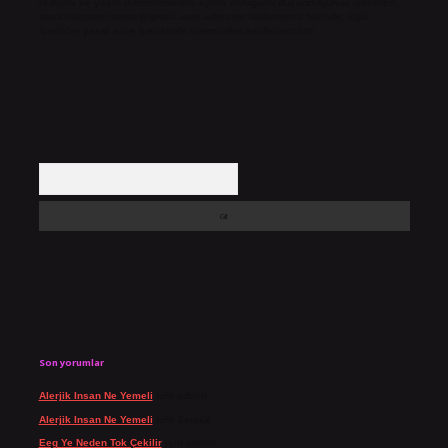
Hukuka ve yasal düzenlemelere aykırı olduğunu düşündüğünüz içerikleri,
backlinkpanelicomtr@gmail.com
adresine bildirmeniz halinde, ilgili
içerikler yasal süre içerisinde sitemizden kaldırılacaktır.
Arama
Son yorumlar
Alerjik Insan Ne Yemeli
için
admin
Alerjik Insan Ne Yemeli
için
Şengül
Eeg Ye Neden Tok Çekilir
için
admin