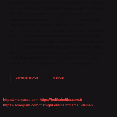
açısından zengin salatalarla tüketmek demir emilimini de
artırıyor. Mercimek, nohut, kuru fasulye, barbunya, bezelye,
börülce, bakla ve maş fasulyesi gibi kuru baklagilleri
sofranızdan eksik etmemeniz için 8 önemli neden… Kaç
tane baklagil var? Yaklaşık 700 cins ve 18 tür
bulunmaktadır. Baklagil sebzeleri nelerdir? Dünya çapında
üretilen bakliyatlar arasında fasulye ilk sırada yer alırken,
onu nohut, bezelye, börülce, mercimek ve bakla takip eder.
Türkiye’de yetiştirilen sekiz bakliyat türü arasında nohut,
kuru fasulye ve mercimek en çok üretilenlerdir. En faydalı
baklagil hangisi? Bakla. Hem taze hem de kurutulmuş
olarak yaygın olarak tüketilir. En besin açısından…
Baklagil
Devamını okuyun
8 Yorum
Ürünleri
Nelerdir
https://marpuccu.com
https://holikaholika.com.tr
https://sokoglam.com.tr
knight online
nttgame
Sitemap