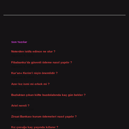
Sidebar
Son Yazılar
Noterden istifa edince ne olur ?
Ağustos 8, 2026
Fibabanka’da güvenli ödeme nasıl yapılır ?
Ağustos 6, 2026
Kur’an-ı Kerim’i niçin önemlidir ?
Ağustos 6, 2026
Azer kız ismi mi erkek mi ?
Ağustos 5, 2026
Buzluktan çıkan köfte buzdolabında kaç gün bekler ?
Ağustos 4, 2026
Ariel nereli ?
Ağustos 4, 2026
Ziraat Bankası kurum ödemeleri nasıl yapılır ?
Temmuz 29, 2026
Kız çocuğu kaç yaşında kıllanır ?