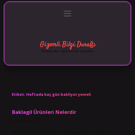
menüyü
Anasayfa
Gizlilik Politikası
Yasal Uyarı
aç
Hakkımızda
Gizemli Bilgi Durağı
Sırlarla dolu eğlenceli bir yolculuk!
Etiket:
Haftada kaç gün bakliyat yemeli
Baklagil Ürünleri Nelerdir
Tarih: Ekim 18, 2024
Baklagil grubunda neler var? Baklagilleri C vitamini