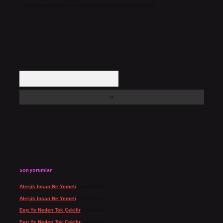
içerikler yasal süre içerisinde sitemizden kaldırılacaktır.
Arama
Son yorumlar
Alerjik Insan Ne Yemeli
için
admin
Alerjik Insan Ne Yemeli
için
Şengül
Eeg Ye Neden Tok Çekilir
için
admin
Eeg Ye Neden Tok Çekilir
için
Pala