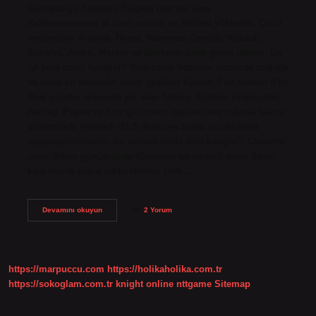
Güneydoğu Anadolu Bölgesi’nde yer alan
Kahramanmaraş’ta ceviz verimi ve kalitesi yüksektir. Ceviz
üretiminde Antalya, Bursa, Karaman, Denizli, Kocaeli,
Sakarya, Aydın, Mersin ve Balıkesir önde gelen illerdir. En
iyi yerli ceviz hangisi? Yerli ceviz fidanları arasında soğuğa
ve dona en dayanıklı ceviz çeşitleri Kaman 4 ve Kaman 5’tir.
İthal çeşitler arasında yer alan Ashley, Eureka, Franquette,
Hartley, Payne ve Serr gibi ceviz çeşitleri ise uykuda kalma
döneminde yaklaşık -11,5 dereceye kadar sıcaklıklara
dayanabilmektedir. En verimli ceviz türü hangisi? Chandler
ceviz fidanı günümüzde dünyanın en verimli ceviz fidanı
türü olarak kabul edilmektedir. Halk…
Türkiyenin
Devamını okuyun
2 Yorum
En
Iyi
Cevizi
Hangisi
https://marpuccu.com
https://holikaholika.com.tr
https://sokoglam.com.tr
knight online
nttgame
Sitemap