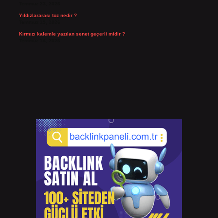
Temmuz 23, 2026
Yıldızlararası toz nedir ?
Temmuz 15, 2026
Kırmızı kalemle yazılan senet geçerli midir ?
Temmuz 14, 2026