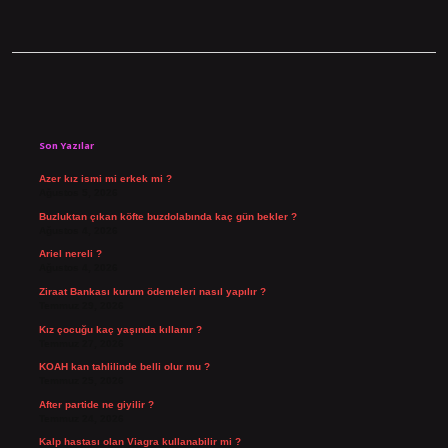
Sidebar
Son Yazılar
Azer kız ismi mi erkek mi ?
Ağustos 5, 2026
Buzluktan çıkan köfte buzdolabında kaç gün bekler ?
Ağustos 4, 2026
Ariel nereli ?
Ağustos 4, 2026
Ziraat Bankası kurum ödemeleri nasıl yapılır ?
Temmuz 29, 2026
Kız çocuğu kaç yaşında kıllanır ?
Temmuz 27, 2026
KOAH kan tahlilinde belli olur mu ?
Temmuz 25, 2026
After partide ne giyilir ?
Temmuz 24, 2026
Kalp hastası olan Viagra kullanabilir mi ?