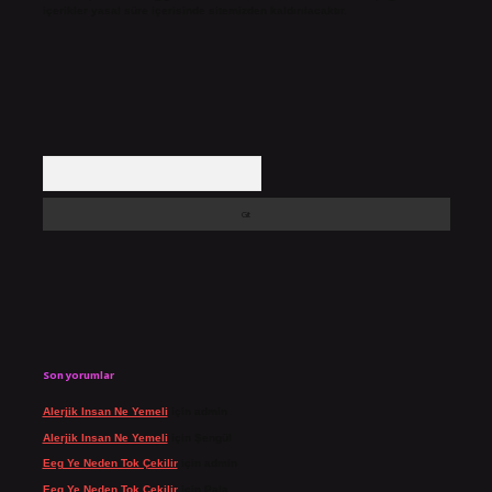
içerikler yasal süre içerisinde sitemizden kaldırılacaktır.
Arama
Son yorumlar
Alerjik Insan Ne Yemeli
için
admin
Alerjik Insan Ne Yemeli
için
Şengül
Eeg Ye Neden Tok Çekilir
için
admin
Eeg Ye Neden Tok Çekilir
için
Pala