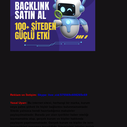
Reklam ve İletişim:
Skype: live:.cid.575569c608265c69
Yasal Uyarı:
Bu internet sitesi, herhangi bir marka, kurum
veya şahıs şirketi ile hiçbir bağlantısı bulunmamaktadır.
Sitede yalnızca kendi hazırladığımız makaleler
paylaşılmaktadır. Burada yer alan içerikler haber niteliği
taşımamakta olup, gerçek kurum ve kişiler hakkında
paylaşım yapılmamaktadır. Gerçek kurum ve kişiler ile isim
benzerlikleri tamamen tesadüfidir. Sitemizdeki bilgiler taslak