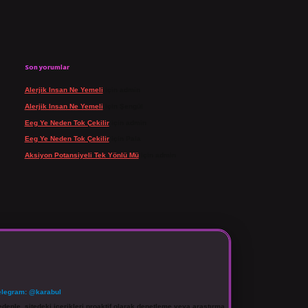
Son yorumlar
Alerjik Insan Ne Yemeli
için
admin
Alerjik Insan Ne Yemeli
için
Şengül
Eeg Ye Neden Tok Çekilir
için
admin
Eeg Ye Neden Tok Çekilir
için
Pala
Aksiyon Potansiyeli Tek Yönlü Mü
için
admin
elegram: @karabul
denle, sitedeki içerikleri proaktif olarak denetleme veya araştırma