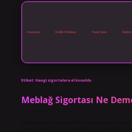
Anasayfa
Gizlilik Politikası
Yasal Uyarı
Hakkım
Etiket:
Hangi sigortalara el konuldu
Meblağ Sigortası Ne Dem
Tarih: Ekim 27, 2024
Meblağ sigortaları hangileri? Bu tür sigortalara örnek olarak 
sigortası mıdır? Hayat sigortası toptan bir sigorta olduğund