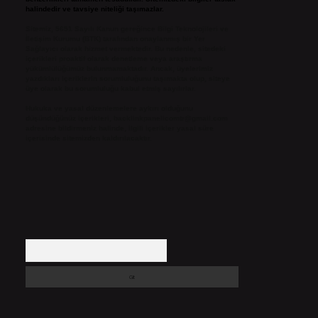
halindedir ve tavsiye niteliği taşımazlar.
Sitemiz, 5651 Sayılı Kanun gereğince Bilgi Teknolojileri ve
İletişim Kurumu (BTK) tarafından onaylanmış bir Yer
Sağlayıcı olarak hizmet vermektedir. Bu nedenle, sitedeki
içerikleri proaktif olarak denetleme veya araştırma
yükümlülüğümüz bulunmamaktadır. Ancak, üyelerimiz
yazdıkları içeriklerin sorumluluğunu taşımakta olup, siteye
üye olarak bu sorumluluğu kabul etmiş sayılırlar.
Hukuka ve yasal düzenlemelere aykırı olduğunu
düşündüğünüz içerikleri,
backlinkpanelicomtr@gmail.com
adresine bildirmeniz halinde, ilgili içerikler yasal süre
içerisinde sitemizden kaldırılacaktır.
Arama