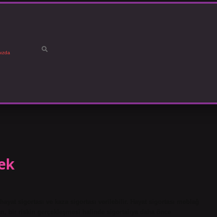
ızda
ek
hayat sigortası ve kaza sigortası verilebilir. Hayat sigortası meblağ
an, bir riskin gerçekleşmesi halinde sigortalıya daha önce