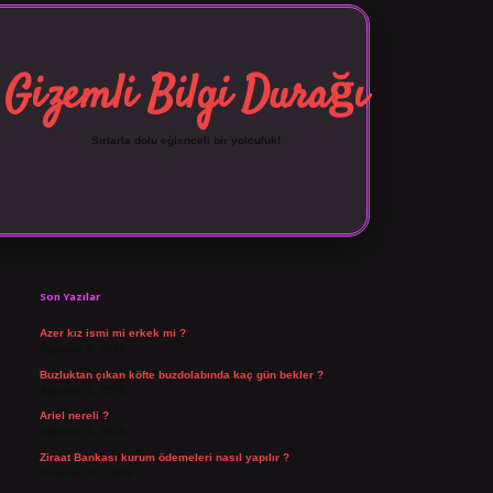
Gizemli Bilgi Durağı
Sırlarla dolu eğlenceli bir yolculuk!
Sidebar
vdcasino giriş
Son Yazılar
Azer kız ismi mi erkek mi ?
Ağustos 5, 2026
Buzluktan çıkan köfte buzdolabında kaç gün bekler ?
Ağustos 4, 2026
Ariel nereli ?
Ağustos 4, 2026
Ziraat Bankası kurum ödemeleri nasıl yapılır ?
Temmuz 29, 2026