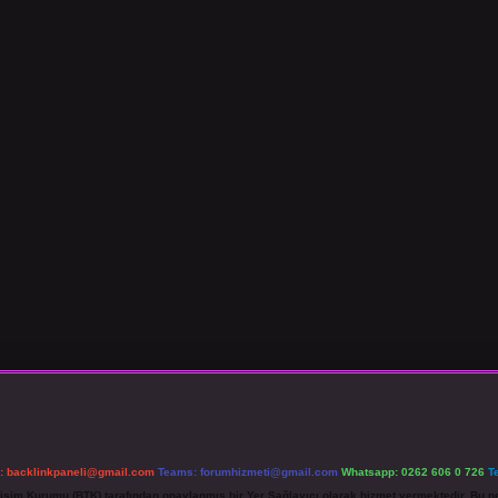
l:
backlinkpaneli@gmail.com
Teams:
forumhizmeti@gmail.com
Whatsapp: 0262 606 0 726
T
etişim Kurumu (BTK) tarafından onaylanmış bir Yer Sağlayıcı olarak hizmet vermektedir. Bu ne