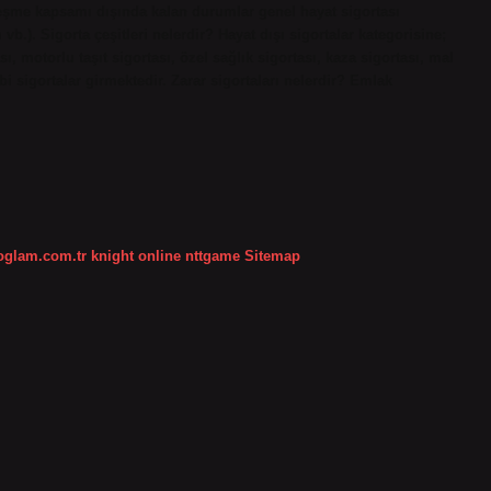
özleşme kapsamı dışında kalan durumlar genel hayat sigortası
 vb.). Sigorta çeşitleri nelerdir? Hayat dışı sigortalar kategorisine;
ı, motorlu taşıt sigortası, özel sağlık sigortası, kaza sigortası, mal
bi sigortalar girmektedir. Zarar sigortaları nelerdir? Emlak
koglam.com.tr
knight online
nttgame
Sitemap