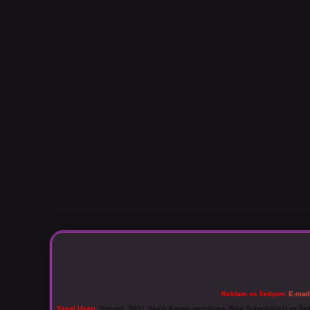
Reklam ve İletişim:
E-mai
Yasal Uyarı:
Sitemiz, 5651 Sayılı Kanun gereğince Bilgi Teknolojileri ve İl