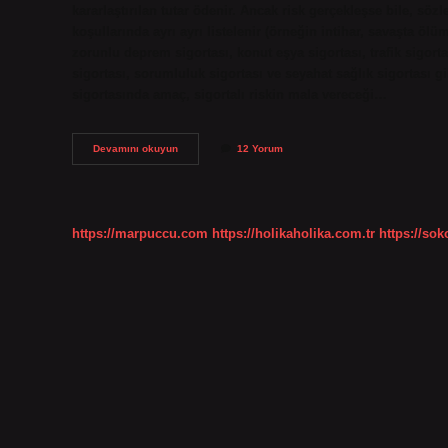
kararlaştırılan tutar ödenir. Ancak risk gerçekleşse bile, s
koşullarında ayrı ayrı listelenir (örneğin intihar, savaşta ölüm
zorunlu deprem sigortası, konut eşya sigortası, trafik sigortas
sigortası, sorumluluk sigortası ve seyahat sağlık sigortası gi
sigortasında amaç, sigortalı riskin mala vereceği…
Meblağ
Devamını okuyun
12 Yorum
Sigortası
Ne
Demek
https://marpuccu.com
https://holikaholika.com.tr
https://so