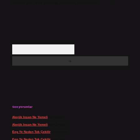
içerikler yasal süre içerisinde sitemizden kaldırılacaktır.
Arama
Son yorumlar
Alerjik Insan Ne Yemeli
için
admin
Alerjik Insan Ne Yemeli
için
Şengül
Eeg Ye Neden Tok Çekilir
için
admin
Eeg Ye Neden Tok Çekilir
için
Pala