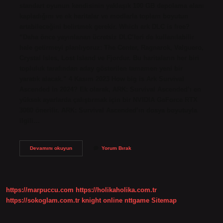
standart oyunun kendisinin yaklaşık 100 GB depolama alanı
kapladığını ve ek haritalar ve modlarla toplam boyutun
artabileceğini belirtmek gerekir. Which ark DLC is free?
“Daha önce yayınlanan ücretsiz DLC’leri de kullanılabilir
hale getirmeyi planlıyoruz: The Center, Ragnarok, Valguero,
Crystal Isles, Lost Island ve Fjordur. Bu haritaların her biri
topluluk tarafından aday gösterilen tamamen yeni bir
yaratık alacak.” 4 Kasım 2023 How big is Ark Survival
Ascended in 2024? Ek olarak, ARK: Survival Ascended’ı en
yüksek ayarlarda çalıştırmak için bir NVIDIA GeForce RTX
3080 önerilir. ARK: Survival Ascended’ın dosya boyutuyla
ilgili…
How
Devamını okuyun
Yorum Bırak
Much
Gb
Is
Ark
With
https://marpuccu.com
https://holikaholika.com.tr
All
Dlc
https://sokoglam.com.tr
knight online
nttgame
Sitemap