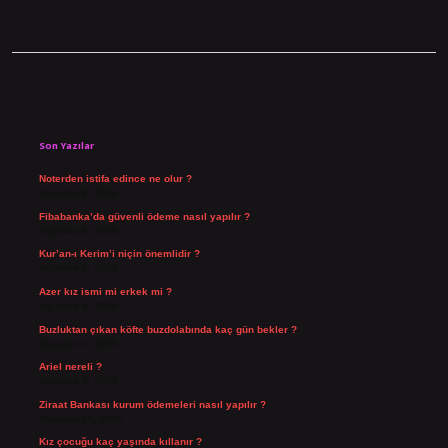
Sidebar
Son Yazılar
Noterden istifa edince ne olur ?
Ağustos 8, 2026
Fibabanka’da güvenli ödeme nasıl yapılır ?
Ağustos 6, 2026
Kur’an-ı Kerim’i niçin önemlidir ?
Ağustos 6, 2026
Azer kız ismi mi erkek mi ?
Ağustos 5, 2026
Buzluktan çıkan köfte buzdolabında kaç gün bekler ?
Ağustos 4, 2026
Ariel nereli ?
Ağustos 4, 2026
Ziraat Bankası kurum ödemeleri nasıl yapılır ?
Temmuz 29, 2026
Kız çocuğu kaç yaşında kıllanır ?