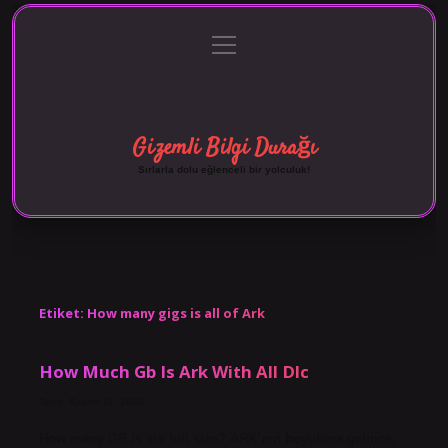
menüyü
Anasayfa
Gizlilik Politikası
Yasal Uyarı
aç
Hakkımızda
Gizemli Bilgi Durağı
Sırlarla dolu eğlenceli bir yolculuk!
Etiket:
How many gigs is all of Ark
How Much Gb Is Ark With All Dlc
Tarih: Kasım 11, 2024
How many GB is ark full size? ARK’nın boyutuna gelince,