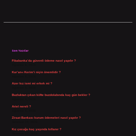
Sidebar
Son Yazılar
Fibabanka’da güvenli ödeme nasıl yapılır ?
Ağustos 6, 2026
Kur’an-ı Kerim’i niçin önemlidir ?
Ağustos 6, 2026
Azer kız ismi mi erkek mi ?
Ağustos 5, 2026
Buzluktan çıkan köfte buzdolabında kaç gün bekler ?
Ağustos 4, 2026
Ariel nereli ?
Ağustos 4, 2026
Ziraat Bankası kurum ödemeleri nasıl yapılır ?
Temmuz 29, 2026
Kız çocuğu kaç yaşında kıllanır ?
Temmuz 27, 2026