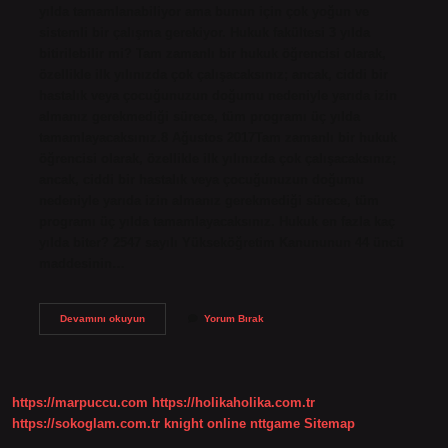
yılda tamamlanabiliyor ama bunun için çok yoğun ve
sistemli bir çalışma gerekiyor. Hukuk fakültesi 3 yılda
bitirilebilir mi? Tam zamanlı bir hukuk öğrencisi olarak,
özellikle ilk yılınızda çok çalışacaksınız; ancak, ciddi bir
hastalık veya çocuğunuzun doğumu nedeniyle yarıda izin
almanız gerekmediği sürece, tüm programı üç yılda
tamamlayacaksınız.8 Ağustos 2017Tam zamanlı bir hukuk
öğrencisi olarak, özellikle ilk yılınızda çok çalışacaksınız;
ancak, ciddi bir hastalık veya çocuğunuzun doğumu
nedeniyle yarıda izin almanız gerekmediği sürece, tüm
programı üç yılda tamamlayacaksınız. Hukuk en fazla kaç
yılda biter? 2547 sayılı Yükseköğretim Kanununun 44 üncü
maddesinin…
Hukuk
Devamını okuyun
Yorum Bırak
Fakültesi
4
Yıldan
Önce
Biter
https://marpuccu.com
https://holikaholika.com.tr
Mi
https://sokoglam.com.tr
knight online
nttgame
Sitemap