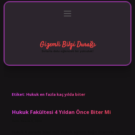
menüyü
Anasayfa
Gizlilik Politikası
Yasal Uyarı
aç
Hakkımızda
Gizemli Bilgi Durağı
Sırlarla dolu eğlenceli bir yolculuk!
Etiket:
Hukuk en fazla kaç yılda biter
Hukuk Fakültesi 4 Yıldan Önce Biter Mi
Tarih: Kasım 9, 2024
Hukuk 4 senede biter mi? Hukuk eğitimi kağıt üzerinde üç