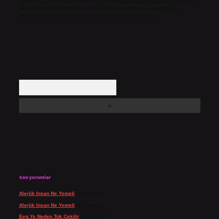
Hukuka ve yasal düzenlemelere aykırı olduğunu düşündüğünüz içerikleri,
backlinkpanelicomtr@gmail.com
adresine bildirmeniz halinde, ilgili
içerikler yasal süre içerisinde sitemizden kaldırılacaktır.
Arama
Son yorumlar
Alerjik Insan Ne Yemeli
için
admin
Alerjik Insan Ne Yemeli
için
Şengül
Eeg Ye Neden Tok Çekilir
için
admin