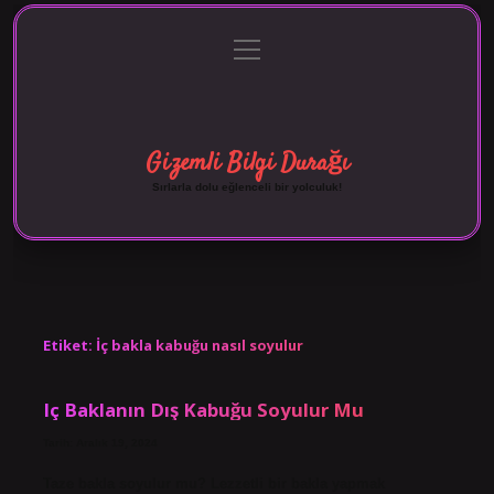
menüyü
Anasayfa
Gizlilik Politikası
Yasal Uyarı
aç
Hakkımızda
Gizemli Bilgi Durağı
Sırlarla dolu eğlenceli bir yolculuk!
Etiket:
İç bakla kabuğu nasıl soyulur
Iç Baklanın Dış Kabuğu Soyulur Mu
Tarih: Aralık 19, 2024
Taze bakla soyulur mu? Lezzetli bir bakla yapmak