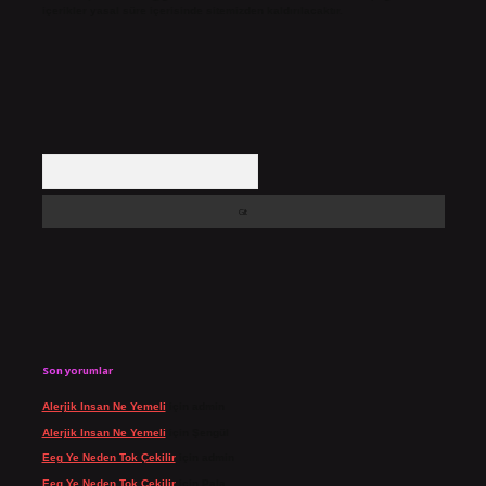
içerikler yasal süre içerisinde sitemizden kaldırılacaktır.
Arama
Son yorumlar
Alerjik Insan Ne Yemeli
için
admin
Alerjik Insan Ne Yemeli
için
Şengül
Eeg Ye Neden Tok Çekilir
için
admin
Eeg Ye Neden Tok Çekilir
için
Pala