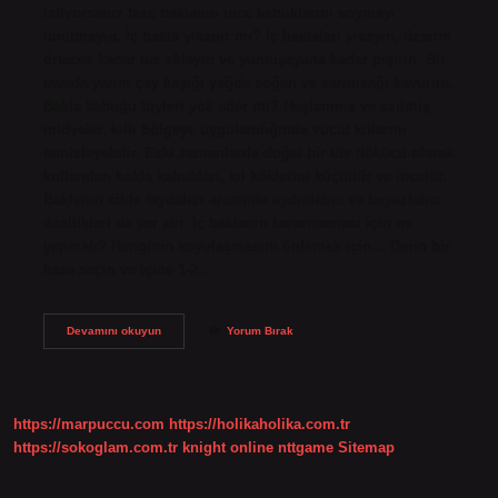
istiyorsanız taze baklanın ince kabuklarını soymayı
unutmayın. İç bakla yıkanır mı? İç baklaları yıkayın, üzerini
örtecek kadar tuz ekleyin ve yumuşayana kadar pişirin. Bir
tavada yarım çay kaşığı yağda soğan ve sarımsağı kavurun.
Bakla kabuğu tüyleri yok eder mi? Haşlanmış ve ezilmiş
midyeler, kıllı bölgeye uygulandığında vücut kıllarını
temizleyebilir. Eski zamanlarda doğal bir tüy dökücü olarak
kullanılan bakla kabukları, kıl köklerini küçültür ve inceltir.
Baklanın cilde faydaları arasında aydınlatıcı ve beyazlatıcı
özellikleri de yer alır. İç baklanın kararmaması için ne
yapmalı? Renginin koyulaşmasını önlemek için… Derin bir
kase seçin ve içine 1-2…
Iç
Devamını okuyun
Yorum Bırak
Baklanın
Dış
Kabuğu
Soyulur
Mu
https://marpuccu.com
https://holikaholika.com.tr
https://sokoglam.com.tr
knight online
nttgame
Sitemap