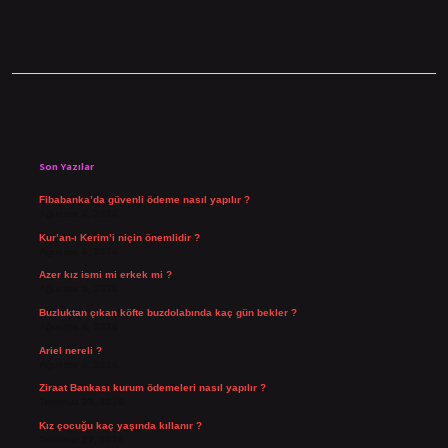
Sidebar
Son Yazılar
Fibabanka’da güvenli ödeme nasıl yapılır ?
Ağustos 6, 2026
Kur’an-ı Kerim’i niçin önemlidir ?
Ağustos 6, 2026
Azer kız ismi mi erkek mi ?
Ağustos 5, 2026
Buzluktan çıkan köfte buzdolabında kaç gün bekler ?
Ağustos 4, 2026
Ariel nereli ?
Ağustos 4, 2026
Ziraat Bankası kurum ödemeleri nasıl yapılır ?
Temmuz 29, 2026
Kız çocuğu kaç yaşında kıllanır ?
Temmuz 27, 2026