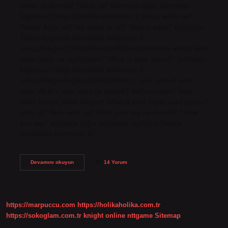
name ne demek? “adım ne” teriminin diğer terimlerle
İngilizce-Türkçe Sözlükte anlamları: 1 sonuç adım ne?
ifadesi Adım ne? My name is ne? “Benim adım” teriminin
Türkçe-İngilizce sözlükteki anlamları: 1
sonuçKategoriTürkçeKonuşma1Konuşmabenim adım1 satır
daha İsmin ne ingilizcesi? “What is your name?” teriminin
İngilizce-Türkçe sözlükteki anlamları: 1
sonuçKategoriİngilizceDil1DilWhat is your name1 satır
daha What’s your word ne demek? Kelime nedir? İfade
Neler oluyor, neler oluyor? What is your name nasıl yazılır?
adın ne? İfade adın ne? What your say ne demek? “what
you say” teriminin diğer terimlerle İngilizce-Türkçe
sözlükteki anlamları: 97…
Adın
Devamını okuyun
14 Yorum
Ne
Ingilizce
Nasıl
Yazılır
https://marpuccu.com
https://holikaholika.com.tr
https://sokoglam.com.tr
knight online
nttgame
Sitemap