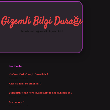
Gizemli Bilgi Durağı
Sırlarla dolu eğlenceli bir yolculuk!
Sidebar
vdcasino giriş
Son Yazılar
Kur’an-ı Kerim’i niçin önemlidir ?
Ağustos 6, 2026
Azer kız ismi mi erkek mi ?
Ağustos 5, 2026
Buzluktan çıkan köfte buzdolabında kaç gün bekler ?
Ağustos 4, 2026
Ariel nereli ?
Ağustos 4, 2026