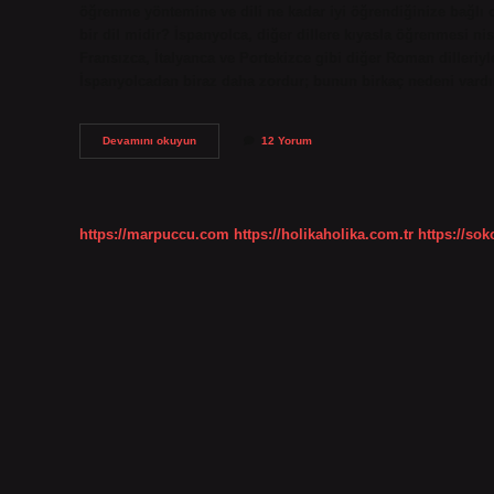
öğrenme yöntemine ve dili ne kadar iyi öğrendiğinize bağlı 
bir dil midir? İspanyolca, diğer dillere kıyasla öğrenmesi nisp
Fransızca, İtalyanca ve Portekizce gibi diğer Roman dilleriyl
İspanyolcadan biraz daha zordur; bunun birkaç nedeni vard
Türkler
Devamını okuyun
12 Yorum
Için
İSpanyolca
Zor
Mu
https://marpuccu.com
https://holikaholika.com.tr
https://so