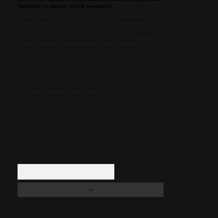
halindedir ve tavsiye niteliği taşımazlar.
Sitemiz, 5651 Sayılı Kanun gereğince Bilgi Teknolojileri ve
İletişim Kurumu (BTK) tarafından onaylanmış bir Yer
Sağlayıcı olarak hizmet vermektedir. Bu nedenle, sitedeki
içerikleri proaktif olarak denetleme veya araştırma
yükümlülüğümüz bulunmamaktadır. Ancak, üyelerimiz
yazdıkları içeriklerin sorumluluğunu taşımakta olup, siteye
üye olarak bu sorumluluğu kabul etmiş sayılırlar.
Hukuka ve yasal düzenlemelere aykırı olduğunu
düşündüğünüz içerikleri,
backlinkpanelicomtr@gmail.com
adresine bildirmeniz halinde, ilgili içerikler yasal süre
içerisinde sitemizden kaldırılacaktır.
Arama