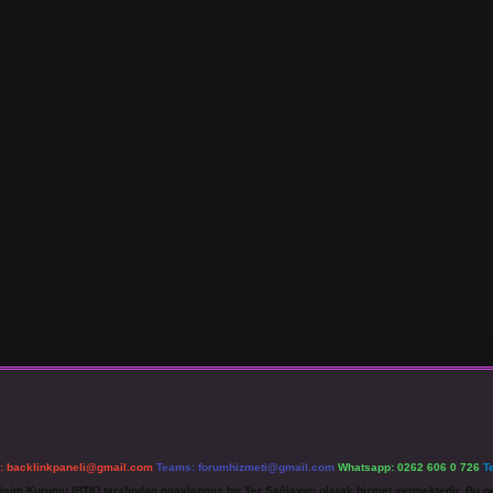
l:
backlinkpaneli@gmail.com
Teams:
forumhizmeti@gmail.com
Whatsapp: 0262 606 0 726
T
etişim Kurumu (BTK) tarafından onaylanmış bir Yer Sağlayıcı olarak hizmet vermektedir. Bu ne