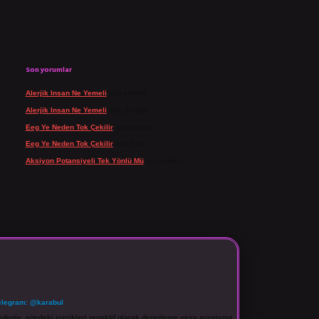
Son yorumlar
Alerjik Insan Ne Yemeli
için
admin
Alerjik Insan Ne Yemeli
için
Şengül
Eeg Ye Neden Tok Çekilir
için
admin
Eeg Ye Neden Tok Çekilir
için
Pala
Aksiyon Potansiyeli Tek Yönlü Mü
için
admin
elegram: @karabul
denle, sitedeki içerikleri proaktif olarak denetleme veya araştırma