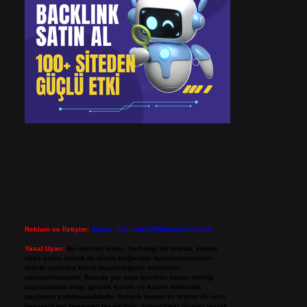
Reklam ve İletişim:
Skype: live:.cid.575569c608265c69
Yasal Uyarı:
Bu internet sitesi, herhangi bir marka, kurum
veya şahıs şirketi ile hiçbir bağlantısı bulunmamaktadır.
Sitede yalnızca kendi hazırladığımız makaleler
paylaşılmaktadır. Burada yer alan içerikler haber niteliği
taşımamakta olup, gerçek kurum ve kişiler hakkında
paylaşım yapılmamaktadır. Gerçek kurum ve kişiler ile isim
benzerlikleri tamamen tesadüfidir. Sitemizdeki bilgiler taslak