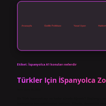
Anasayfa
Gizlilik Politikası
Yasal Uyarı
Hakkım
Etiket:
İspanyolca A1 konuları nelerdir
Türkler Için İSpanyolca Z
Tarih: Ekim 28, 2024
Bir Türk ispanyolcayı ne kadar sürede öğrenir? Başlangıç ​​se
İspanyolca konuşabilmeleri beklenir. Elbette, devamlılık vars