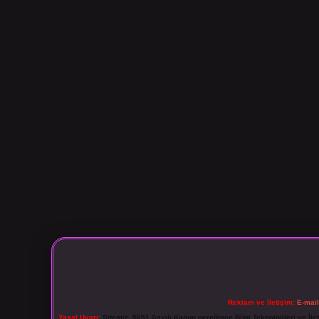
Reklam ve İletişim:
E-mai
Yasal Uyarı:
Sitemiz, 5651 Sayılı Kanun gereğince Bilgi Teknolojileri ve İl