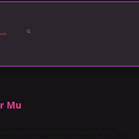
ızda
or Mu
viyesindekilerin 250-350 saat veya 8-12 ayda akıcı bir şekilde
a ve günde en az bir saat dili öğrenmeye ayrılırsa. Bu süre, seçilen