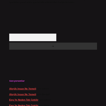
içerikler yasal süre içerisinde sitemizden kaldırılacaktır.
Arama
Son yorumlar
Alerjik Insan Ne Yemeli
için
admin
Alerjik Insan Ne Yemeli
için
Şengül
Eeg Ye Neden Tok Çekilir
için
admin
Eeg Ye Neden Tok Çekilir
için
Pala