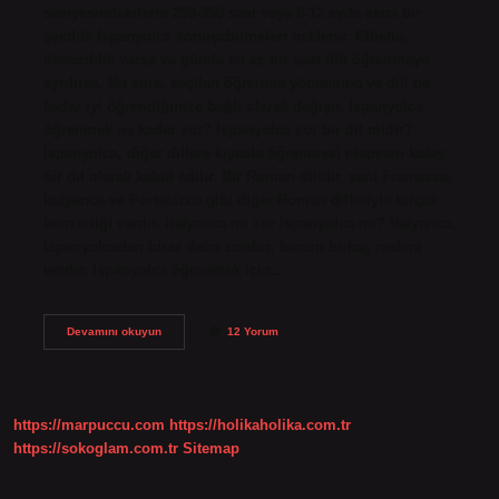
seviyesindekilerin 250-350 saat veya 8-12 ayda akıcı bir
şekilde İspanyolca konuşabilmeleri beklenir. Elbette,
devamlılık varsa ve günde en az bir saat dili öğrenmeye
ayrılırsa. Bu süre, seçilen öğrenme yöntemine ve dili ne
kadar iyi öğrendiğinize bağlı olarak değişir. İspanyolca
öğrenmek ne kadar zor? İspanyolca zor bir dil midir?
İspanyolca, diğer dillere kıyasla öğrenmesi nispeten kolay
bir dil olarak kabul edilir. Bir Roman dilidir, yani Fransızca,
İtalyanca ve Portekizce gibi diğer Roman dilleriyle birçok
benzerliği vardır. İtalyanca mı zor İspanyolca mı? İtalyanca,
İspanyolcadan biraz daha zordur; bunun birkaç nedeni
vardır: İspanyolca öğrenmek için…
Türkler
Devamını okuyun
12 Yorum
Için
İSpanyolca
Zor
Mu
https://marpuccu.com
https://holikaholika.com.tr
https://sokoglam.com.tr
Sitemap