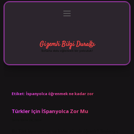
menüyü
Anasayfa
Gizlilik Politikası
Yasal Uyarı
aç
Hakkımızda
Gizemli Bilgi Durağı
Sırlarla dolu eğlenceli bir yolculuk!
Etiket:
İspanyolca öğrenmek ne kadar zor
Türkler Için İSpanyolca Zor Mu
Tarih: Ekim 28, 2024
Bir Türk ispanyolcayı ne kadar sürede öğrenir? Başlangıç ​​