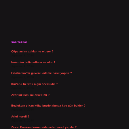
Sidebar
Son Yazılar
Çöpe atılan atıklar ne oluyor ?
Ağustos 9, 2026
Noterden istifa edince ne olur ?
Ağustos 8, 2026
Fibabanka’da güvenli ödeme nasıl yapılır ?
Ağustos 6, 2026
Kur’an-ı Kerim’i niçin önemlidir ?
Ağustos 6, 2026
Azer kız ismi mi erkek mi ?
Ağustos 5, 2026
Buzluktan çıkan köfte buzdolabında kaç gün bekler ?
Ağustos 4, 2026
Ariel nereli ?
Ağustos 4, 2026
Ziraat Bankası kurum ödemeleri nasıl yapılır ?