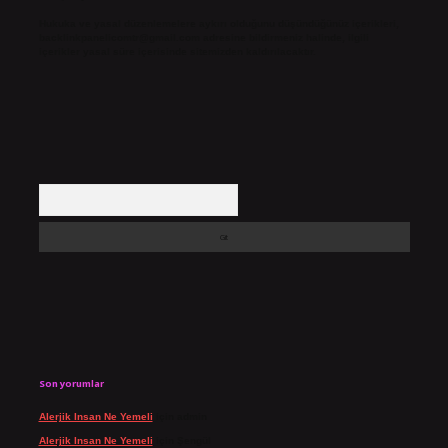
Hukuka ve yasal düzenlemelere aykırı olduğunu düşündüğünüz içerikleri,
backlinkpanelicomtr@gmail.com
adresine bildirmeniz halinde, ilgili
içerikler yasal süre içerisinde sitemizden kaldırılacaktır.
Arama
Son yorumlar
Alerjik Insan Ne Yemeli
için
admin
Alerjik Insan Ne Yemeli
için
Şengül