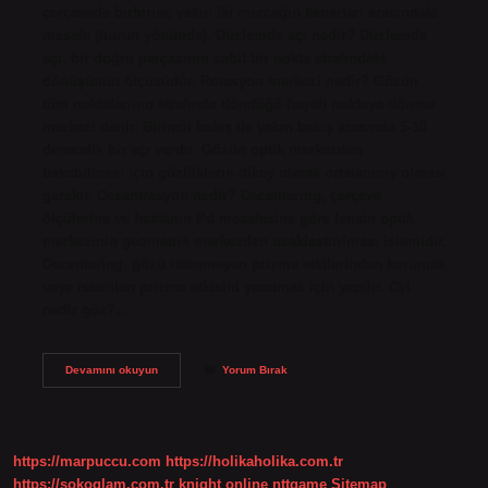
çerçevede birbirine yakın iki merceğin kenarları arasındaki
mesafe (burun yönünde). Düzlemde açı nedir? Düzlemde
açı, bir doğru parçasının sabit bir nokta etrafındaki
dönüşünün ölçüsüdür. Rotasyon merkezi nedir? Gözün
tüm noktalarının etrafında döndüğü hayali noktaya dönme
merkezi denir. Birincil bakış ile yakın bakış arasında 5-10
derecelik bir açı vardır. Gözün optik merkezden
bakabilmesi için gözlüklerin dikey olarak ortalanmış olması
gerekir. Desantrasyon nedir? Decentering, çerçeve
ölçülerine ve hastanın Pd mesafesine göre lensin optik
merkezinin geometrik merkezden uzaklaştırılması işlemidir.
Decentering, gözü istenmeyen prizma etkilerinden korumak
veya istenilen prizma etkisini yaratmak için yapılır. Cyl
nedir göz?…
Pantoskopik
Devamını okuyun
Yorum Bırak
Açı
Nedir
https://marpuccu.com
https://holikaholika.com.tr
https://sokoglam.com.tr
knight online
nttgame
Sitemap