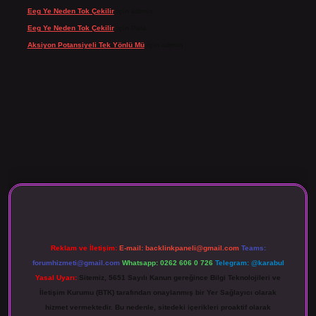
Eeg Ye Neden Tok Çekilir
için
admin
Eeg Ye Neden Tok Çekilir
için
Pala
Aksiyon Potansiyeli Tek Yönlü Mü
için
admin
iriş
Reklam ve İletişim:
E-mail:
backlinkpaneli@gmail.com
Teams:
forumhizmeti@gmail.com
Whatsapp: 0262 606 0 726
Telegram: @karabul
Yasal Uyarı:
Sitemiz, 5651 Sayılı Kanun gereğince Bilgi Teknolojileri ve
İletişim Kurumu (BTK) tarafından onaylanmış bir Yer Sağlayıcı olarak
hizmet vermektedir. Bu nedenle, sitedeki içerikleri proaktif olarak