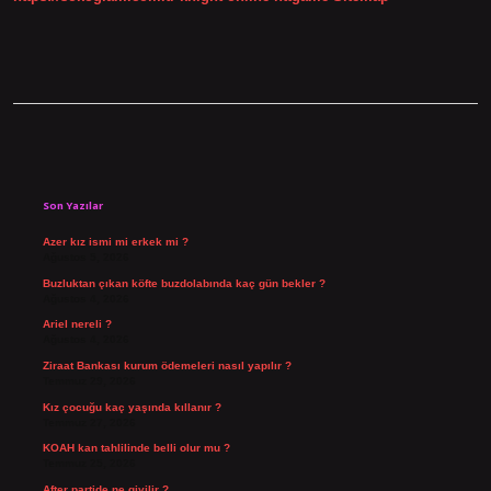
Sidebar
Son Yazılar
Azer kız ismi mi erkek mi ?
Ağustos 5, 2026
Buzluktan çıkan köfte buzdolabında kaç gün bekler ?
Ağustos 4, 2026
Ariel nereli ?
Ağustos 4, 2026
Ziraat Bankası kurum ödemeleri nasıl yapılır ?
Temmuz 29, 2026
Kız çocuğu kaç yaşında kıllanır ?
Temmuz 27, 2026
KOAH kan tahlilinde belli olur mu ?
Temmuz 25, 2026
After partide ne giyilir ?