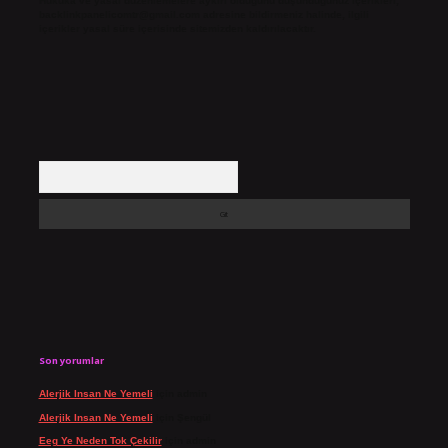
Hukuka ve yasal düzenlemelere aykırı olduğunu düşündüğünüz içerikleri,
backlinkpanelicomtr@gmail.com
adresine bildirmeniz halinde, ilgili
içerikler yasal süre içerisinde sitemizden kaldırılacaktır.
Arama
Son yorumlar
Alerjik Insan Ne Yemeli
için
admin
Alerjik Insan Ne Yemeli
için
Şengül
Eeg Ye Neden Tok Çekilir
için
admin