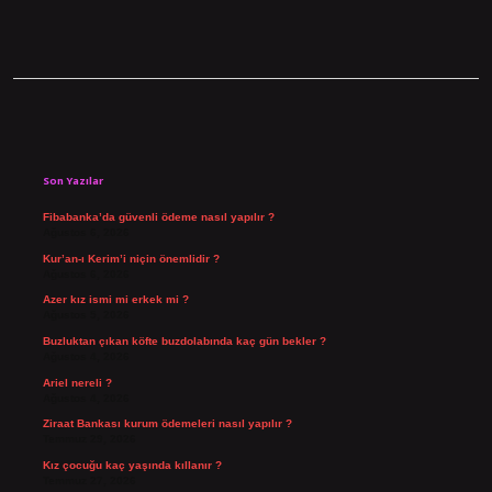
Sidebar
Son Yazılar
Fibabanka’da güvenli ödeme nasıl yapılır ?
Ağustos 6, 2026
Kur’an-ı Kerim’i niçin önemlidir ?
Ağustos 6, 2026
Azer kız ismi mi erkek mi ?
Ağustos 5, 2026
Buzluktan çıkan köfte buzdolabında kaç gün bekler ?
Ağustos 4, 2026
Ariel nereli ?
Ağustos 4, 2026
Ziraat Bankası kurum ödemeleri nasıl yapılır ?
Temmuz 29, 2026
Kız çocuğu kaç yaşında kıllanır ?
Temmuz 27, 2026