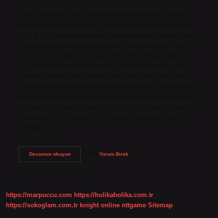
Kalp ritmini ne düzenler? Kalp ritmi bozukluğuna ne iyi
gelir? Egzersiz, kalp ritmi bozukluğuna faydalı olan en
önemli faktörlerden biridir. Tempolu günlük yürüyüş kalp
sağlığı için oldukça faydalıdır. Ayrıca lahana, ıspanak, roka
ve pazı gibi yeşil yapraklı sebzeler yemek sağlıklı kalp
fonksiyonuna katkıda bulunur. Kalp hızlı atması tehlikeli
mi? Birçok düzensiz kalp ritmi (aritmi) taşikardiye neden
olabilir. Taşikardi bir nedene veya komplikasyona neden
olmasa bile, tedavi edilmezse kalp yetmezliği, felç ve hatta
ani kardiyak ölüm gibi ciddi sağlık sorunlarına yol açabilir.
Ara ara kalp çarpıntısı neden olur? Ara sıra görülen kalp
çarpıntılarına ne sebep olur? Hastalık, egzersiz, stres,
heyecan ve…
Kalbin
Devamını okuyun
Yorum Bırak
Hızlı
Atması
Durumunda
Ne
Yapılmalı
https://marpuccu.com
https://holikaholika.com.tr
https://sokoglam.com.tr
knight online
nttgame
Sitemap