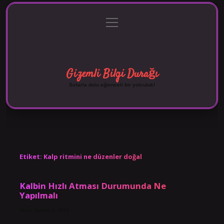
menüyü
Anasayfa
Gizlilik Politikası
Yasal Uyarı
aç
Hakkımızda
Gizemli Bilgi Durağı
Sırlarla dolu eğlenceli bir yolculuk!
Etiket:
Kalp ritmini ne düzenler doğal
Kalbin Hızlı Atması Durumunda Ne
Yapılmalı
Tarih: Kasım 6, 2024