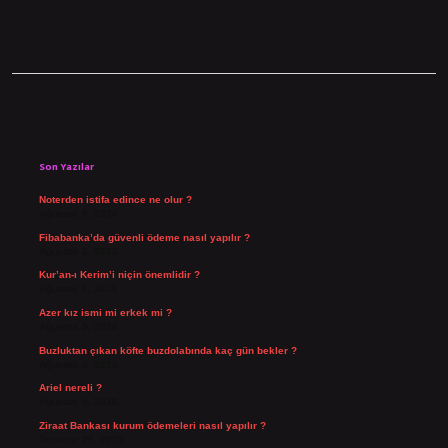
Sidebar
Son Yazılar
Noterden istifa edince ne olur ?
Ağustos 8, 2026
Fibabanka’da güvenli ödeme nasıl yapılır ?
Ağustos 6, 2026
Kur’an-ı Kerim’i niçin önemlidir ?
Ağustos 6, 2026
Azer kız ismi mi erkek mi ?
Ağustos 5, 2026
Buzluktan çıkan köfte buzdolabında kaç gün bekler ?
Ağustos 4, 2026
Ariel nereli ?
Ağustos 4, 2026
Ziraat Bankası kurum ödemeleri nasıl yapılır ?
Temmuz 29, 2026