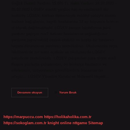
Sağlık Destek Yardımı 15.000 TL Nakit Yardım; 28.02.2022 –
28.02.2022 LÖSEV maddi yardım kaç ay verilecek? Bu
nedenle LÖSEV, kurban döneminde vekâlet yoluyla alınan
kurban bağışlarını, kayıtlı hastalarına 12 ay boyunca kırmızı
et olarak dağıtmaktadır. LÖSEV kanser hastalarına para
yardımı yapıyor mu? Kanser hastalarına sağladığımız
yardıma (ayni/nakdi) destek olabilir ve başka bir hastanın
hayata dönmesine yardımcı olabilirsiniz. Okulunuzda veya
fakültenizde bir stant açabilir ve okulunuzda LÖSEV
temsilcisi olabilirsiniz. LÖSEV çalışanları para alıyor mu?
Bugün yüzlerce çalışanımız, on binlerce hastamız ve
ailelerimiz, milyonlarca gönüllümüzle kocaman bir
aileyiz… LÖSEV Yönetim Kurulu ve Mütevelli Heyeti…
Lösev
Devamını okuyun
Yorum Bırak
Kac
Ay
Para
Veriyor
https://marpuccu.com
https://holikaholika.com.tr
https://sokoglam.com.tr
knight online
nttgame
Sitemap