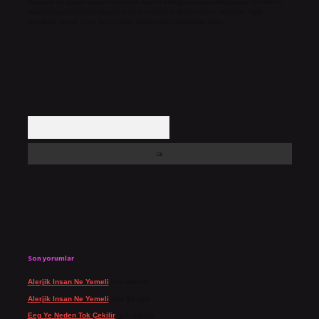
Hukuka ve yasal düzenlemelere aykırı olduğunu düşündüğünüz içerikleri,
backlinkpanelicomtr@gmail.com
adresine bildirmeniz halinde, ilgili
içerikler yasal süre içerisinde sitemizden kaldırılacaktır.
Arama
Son yorumlar
Alerjik Insan Ne Yemeli
için
admin
Alerjik Insan Ne Yemeli
için
Şengül
Eeg Ye Neden Tok Çekilir
için
admin