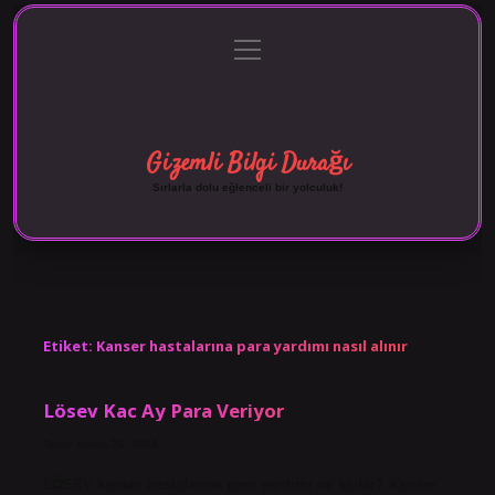
menüyü
Anasayfa
Gizlilik Politikası
Yasal Uyarı
aç
Hakkımızda
Gizemli Bilgi Durağı
Sırlarla dolu eğlenceli bir yolculuk!
Etiket:
Kanser hastalarına para yardımı nasıl alınır
Lösev Kac Ay Para Veriyor
Tarih: Aralık 26, 2024
LÖSEV kanser hastalarına para yardımı ne kadar? Kanser