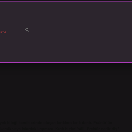
ızda
 bileği kemiklerinde oluşan kırıklara kırık denir. Fraktür’ün
kemik veya kıkırdak kopması. Kırık biçimi/stili. Fraktür nedir diş?