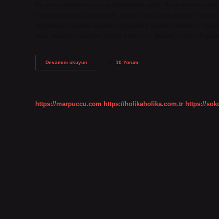
Bu stres düzlemleri şu şekilde ifade edilir: Kırık durumund
furkasyon stres düzlemidir. Kafada fraktür ne demek? Bunlar
kırıklardır. Kafatası kırıkları genellikle şiddetli darbeler son
spor yaralanmalarıdır. Kolda fraktür ne demek? Kolu oluştu
Fraktür
Devamını okuyun
10 Yorum
Ne
Demek
https://marpuccu.com
https://holikaholika.com.tr
https://so