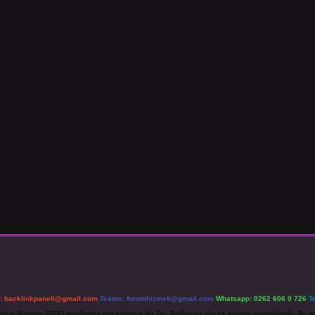
l:
backlinkpaneli@gmail.com
Teams:
forumhizmeti@gmail.com
Whatsapp: 0262 606 0 726
T
etişim Kurumu (BTK) tarafından onaylanmış bir Yer Sağlayıcı olarak hizmet vermektedir. Bu ne