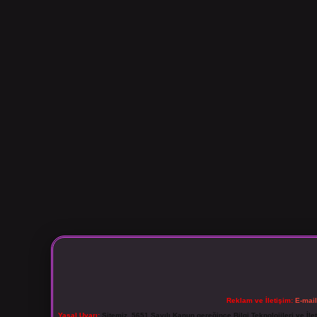
Reklam ve İletişim:
E-mai
Yasal Uyarı:
Sitemiz, 5651 Sayılı Kanun gereğince Bilgi Teknolojileri ve İl