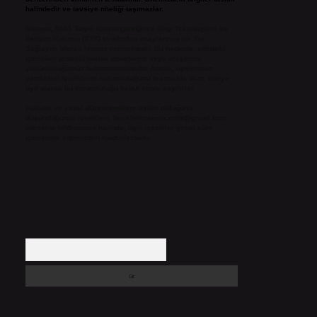
halindedir ve tavsiye niteliği taşımazlar.
Sitemiz, 5651 Sayılı Kanun gereğince Bilgi Teknolojileri ve
İletişim Kurumu (BTK) tarafından onaylanmış bir Yer
Sağlayıcı olarak hizmet vermektedir. Bu nedenle, sitedeki
içerikleri proaktif olarak denetleme veya araştırma
yükümlülüğümüz bulunmamaktadır. Ancak, üyelerimiz
yazdıkları içeriklerin sorumluluğunu taşımakta olup, siteye
üye olarak bu sorumluluğu kabul etmiş sayılırlar.
Hukuka ve yasal düzenlemelere aykırı olduğunu
düşündüğünüz içerikleri,
backlinkpanelicomtr@gmail.com
adresine bildirmeniz halinde, ilgili içerikler yasal süre
içerisinde sitemizden kaldırılacaktır.
Arama