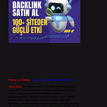
Reklam ve İletişim:
Skype: live:.cid.575569c608265c69
Yasal Uyarı:
Bu internet sitesi, herhangi bir marka, kurum
veya şahıs şirketi ile hiçbir bağlantısı bulunmamaktadır.
Sitede yalnızca kendi hazırladığımız makaleler
paylaşılmaktadır. Burada yer alan içerikler haber niteliği
taşımamakta olup, gerçek kurum ve kişiler hakkında
paylaşım yapılmamaktadır. Gerçek kurum ve kişiler ile isim
benzerlikleri tamamen tesadüfidir. Sitemizdeki bilgiler taslak