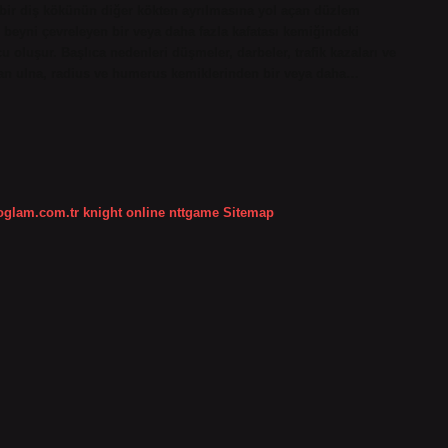
a bir diş kökünün diğer kökten ayrılmasına yol açan düzlem
 beyni çevreleyen bir veya daha fazla kafatası kemiğindeki
ucu oluşur. Başlıca nedenleri düşmeler, darbeler, trafik kazaları ve
ran ulna, radius ve humerus kemiklerinden bir veya daha…
koglam.com.tr
knight online
nttgame
Sitemap