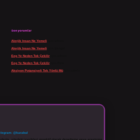
Son yorumlar
Alerjik Insan Ne Yemeli
için
admin
Alerjik Insan Ne Yemeli
için
Şengül
Eeg Ye Neden Tok Çekilir
için
admin
Eeg Ye Neden Tok Çekilir
için
Pala
Aksiyon Potansiyeli Tek Yönlü Mü
için
admin
elegram: @karabul
denle, sitedeki içerikleri proaktif olarak denetleme veya araştırma