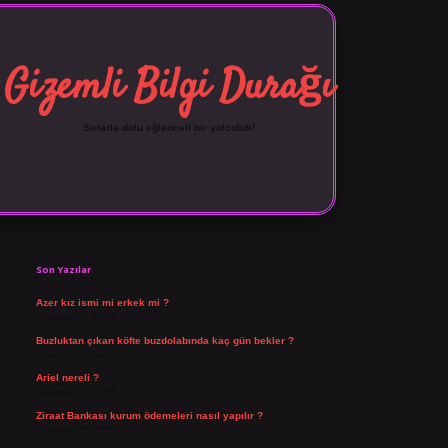
Gizemli Bilgi Durağı
Sırlarla dolu eğlenceli bir yolculuk!
Sidebar
vdcasino giriş
Son Yazılar
Azer kız ismi mi erkek mi ?
Ağustos 5, 2026
Buzluktan çıkan köfte buzdolabında kaç gün bekler ?
Ağustos 4, 2026
Ariel nereli ?
Ağustos 4, 2026
Ziraat Bankası kurum ödemeleri nasıl yapılır ?
Temmuz 29, 2026