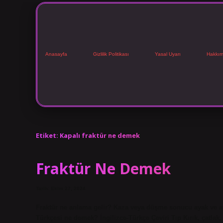
Anasayfa
Gizlilik Politikası
Yasal Uyarı
Hakkım
Etiket:
Kapalı fraktür ne demek
Fraktür Ne Demek
Tarih: Ekim 27, 2024
Fraktür ne anlama gelir? Kaza veya düşme sonucu ayak ve ayak
Türkçesi ne demek? İngilizce-Türkçe Çeviri Tıp Kırık, çatlak, 