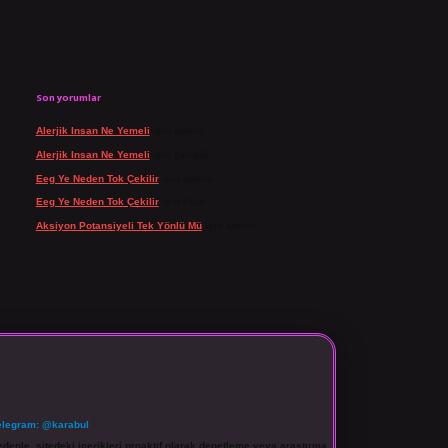
Son yorumlar
Alerjik Insan Ne Yemeli
için
admin
Alerjik Insan Ne Yemeli
için
Şengül
Eeg Ye Neden Tok Çekilir
için
admin
Eeg Ye Neden Tok Çekilir
için
Pala
Aksiyon Potansiyeli Tek Yönlü Mü
için
admin
elegram: @karabul
denle, sitedeki içerikleri proaktif olarak denetleme veya araştırma