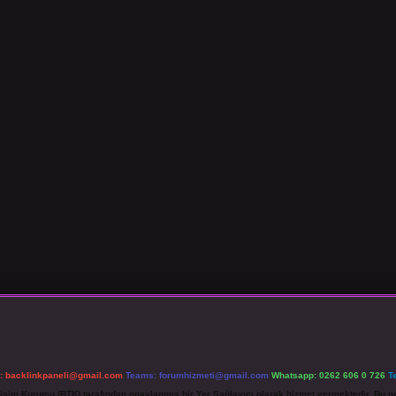
l:
backlinkpaneli@gmail.com
Teams:
forumhizmeti@gmail.com
Whatsapp: 0262 606 0 726
T
etişim Kurumu (BTK) tarafından onaylanmış bir Yer Sağlayıcı olarak hizmet vermektedir. Bu ne