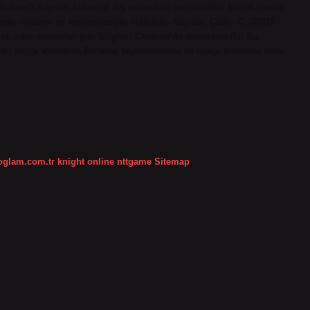
bakteri? Kapsül, bakteriyi dış ortamdaki ve vücuttaki birçok zararlı
rin virülans ve antijenitesiyle ilişkilidir. Kaynak: Çetin, C. (2011).
 ve ödev sonuçları gibi bilgileri Capsule’de depolayabilir. Bu,
ni, hangi alanlarda ilerleme kaydettiklerini ve hangi konulara daha
koglam.com.tr
knight online
nttgame
Sitemap