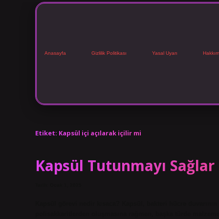
Anasayfa
Gizlilik Politikası
Yasal Uyarı
Hakkım
Etiket:
Kapsül içi açılarak içilir mi
Kapsül Tutunmayı Sağlar
Tarih: Ocak 1, 2025
Kapsül görevi nedir kısaca? Kapsül, bakteri hücre duvarının 
polisakkaritlerden oluşmasına rağmen, başka türde malzemele