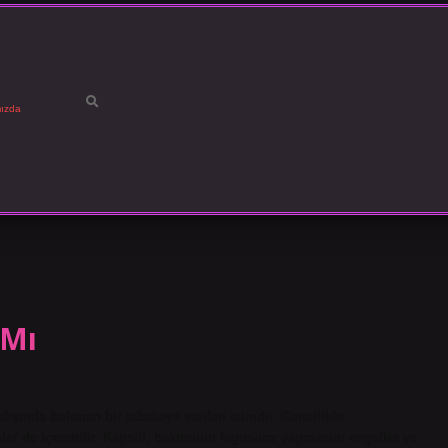
ızda
 Mı
dışında bulunan bir tabakaya verilen isimdir. Genellikle
r de içerebilir. Kapsül, bakterinin fagositoz yapmasını engeller ve