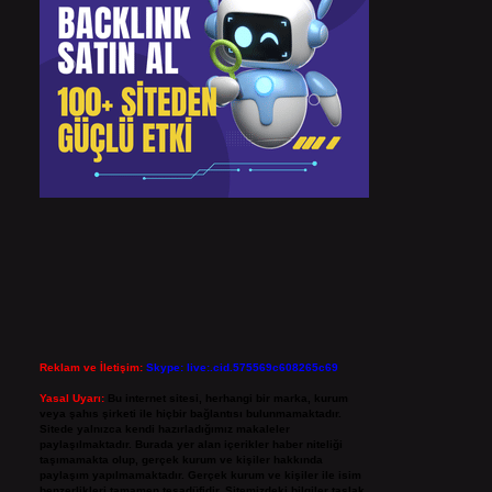
Reklam ve İletişim:
Skype: live:.cid.575569c608265c69
Yasal Uyarı:
Bu internet sitesi, herhangi bir marka, kurum
veya şahıs şirketi ile hiçbir bağlantısı bulunmamaktadır.
Sitede yalnızca kendi hazırladığımız makaleler
paylaşılmaktadır. Burada yer alan içerikler haber niteliği
taşımamakta olup, gerçek kurum ve kişiler hakkında
paylaşım yapılmamaktadır. Gerçek kurum ve kişiler ile isim
benzerlikleri tamamen tesadüfidir. Sitemizdeki bilgiler taslak