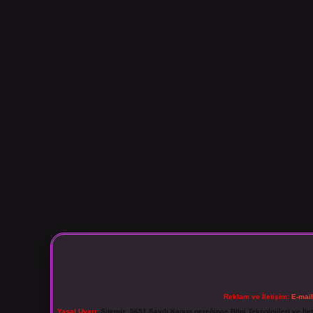
Reklam ve İletişim:
E-mai
Yasal Uyarı:
Sitemiz, 5651 Sayılı Kanun gereğince Bilgi Teknolojileri ve İl