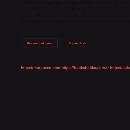
içerdiği su, bakterinin kurumasını önler. Kapsül ne işe yarar 
etkiden korur, antifagositik etkiye sahiptir ve patojen bakterile
Kapsül bilgisi nedir? Öğrenciler, ders notları, sınav puanları
öğrencilerin hangi konularda daha fazla çalışmaları gerektiği
fazla çaba harcamaları gerektiğini daha net…
Kapsül
Devamını okuyun
Yorum Bırak
Tutunmayı
Sağlar
Mı
https://marpuccu.com
https://holikaholika.com.tr
https://so