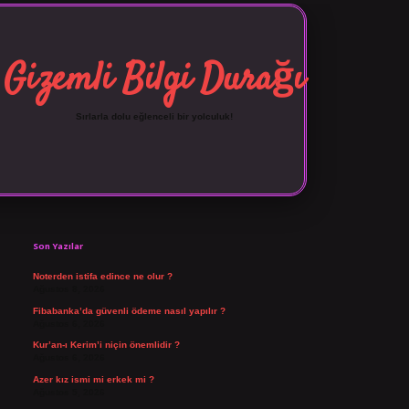
Gizemli Bilgi Durağı
Sırlarla dolu eğlenceli bir yolculuk!
Sidebar
vdcasino giriş
Son Yazılar
Noterden istifa edince ne olur ?
Ağustos 8, 2026
Fibabanka’da güvenli ödeme nasıl yapılır ?
Ağustos 6, 2026
Kur’an-ı Kerim’i niçin önemlidir ?
Ağustos 6, 2026
Azer kız ismi mi erkek mi ?
Ağustos 5, 2026