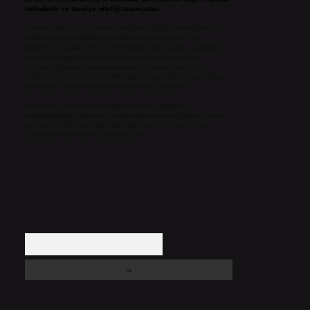
halindedir ve tavsiye niteliği taşımazlar.
Sitemiz, 5651 Sayılı Kanun gereğince Bilgi Teknolojileri ve
İletişim Kurumu (BTK) tarafından onaylanmış bir Yer
Sağlayıcı olarak hizmet vermektedir. Bu nedenle, sitedeki
içerikleri proaktif olarak denetleme veya araştırma
yükümlülüğümüz bulunmamaktadır. Ancak, üyelerimiz
yazdıkları içeriklerin sorumluluğunu taşımakta olup, siteye
üye olarak bu sorumluluğu kabul etmiş sayılırlar.
Hukuka ve yasal düzenlemelere aykırı olduğunu
düşündüğünüz içerikleri,
backlinkpanelicomtr@gmail.com
adresine bildirmeniz halinde, ilgili içerikler yasal süre
içerisinde sitemizden kaldırılacaktır.
Arama