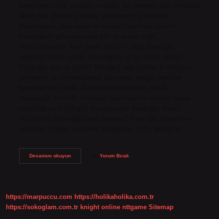
karaciğere ciddi zararlar verebilir. Bu nedenle aşırı miktarda
alkol, katı (doymuş) yağlar ve kızarmış yiyecekler
tüketmemek, aşırı şeker ve tuzdan kaçınmak gerekir.
Karaciğerin görevlerinden biri de şekeri yağa
dönüştürmektir. Aşırı şeker tüketimi yağlı karaciğer
hastalığı riskini artırır. Karaciğerin en iyi dostu nedir?
Karaciğer için ne iyidir? Omega-3 yağ asitleri, E vitamini,
proteinler ve antioksidanlar açısından zengin besinler
karaciğer için iyidir. Bunlar arasında balık, tavuk,
zeytinyağı, zencefil, zerdeçal, sarımsak ve badem, kabak
çekirdeği ve fındık gibi kuruyemişler karaciğer dostu
besinlerdir. Karaciğer neyi sevmez? Karaciğer hastalarına
makarna, bulgur, sebzeler, baklagiller, sütlü tatlılar ve…
Karaciğeri
Devamını okuyun
Yorum Bırak
Yoran
Yiyecekler
Nelerdir
https://marpuccu.com
https://holikaholika.com.tr
https://sokoglam.com.tr
knight online
nttgame
Sitemap