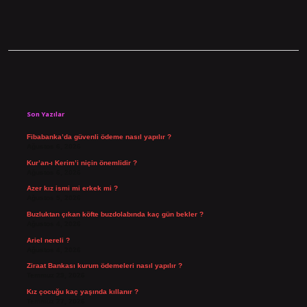
Sidebar
Son Yazılar
Fibabanka’da güvenli ödeme nasıl yapılır ?
Ağustos 6, 2026
Kur’an-ı Kerim’i niçin önemlidir ?
Ağustos 6, 2026
Azer kız ismi mi erkek mi ?
Ağustos 5, 2026
Buzluktan çıkan köfte buzdolabında kaç gün bekler ?
Ağustos 4, 2026
Ariel nereli ?
Ağustos 4, 2026
Ziraat Bankası kurum ödemeleri nasıl yapılır ?
Temmuz 29, 2026
Kız çocuğu kaç yaşında kıllanır ?
Temmuz 27, 2026