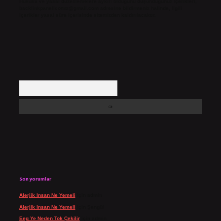
Hukuka ve yasal düzenlemelere aykırı olduğunu düşündüğünüz içerikleri,
backlinkpanelicomtr@gmail.com
adresine bildirmeniz halinde, ilgili
içerikler yasal süre içerisinde sitemizden kaldırılacaktır.
Arama
Son yorumlar
Alerjik Insan Ne Yemeli
için
admin
Alerjik Insan Ne Yemeli
için
Şengül
Eeg Ye Neden Tok Çekilir
için
admin