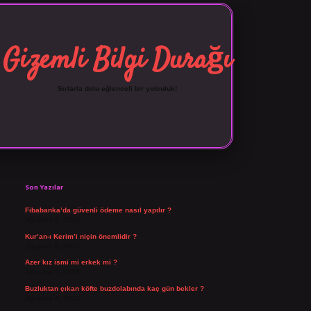
Gizemli Bilgi Durağı
Sırlarla dolu eğlenceli bir yolculuk!
Sidebar
vdcasino giriş
Son Yazılar
Fibabanka’da güvenli ödeme nasıl yapılır ?
Ağustos 6, 2026
Kur’an-ı Kerim’i niçin önemlidir ?
Ağustos 6, 2026
Azer kız ismi mi erkek mi ?
Ağustos 5, 2026
Buzluktan çıkan köfte buzdolabında kaç gün bekler ?
Ağustos 4, 2026