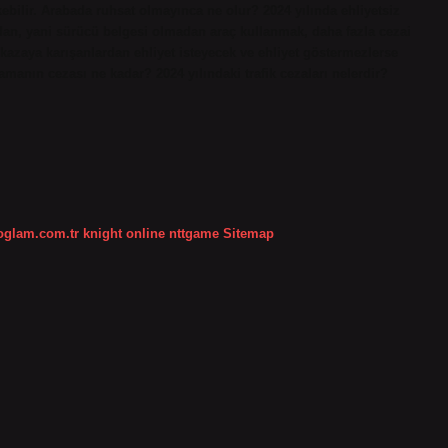
ebilir. Arabada ruhsat olmayınca ne olur? 2024 yılında ehliyetsiz
adan, yani sürücü belgesi olmadan araç kullanmak, daha fazla cezai
 kazaya karışanlardan ehliyet isteyecek ve ehliyet göstermezlerse
manın cezası ne kadar? 2024 yılındaki trafik cezaları nelerdir?
koglam.com.tr
knight online
nttgame
Sitemap