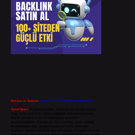
Reklam ve İletişim:
Skype: live:.cid.575569c608265c69
Yasal Uyarı:
Bu internet sitesi, herhangi bir marka, kurum
veya şahıs şirketi ile hiçbir bağlantısı bulunmamaktadır.
Sitede yalnızca kendi hazırladığımız makaleler
paylaşılmaktadır. Burada yer alan içerikler haber niteliği
taşımamakta olup, gerçek kurum ve kişiler hakkında
paylaşım yapılmamaktadır. Gerçek kurum ve kişiler ile isim
benzerlikleri tamamen tesadüfidir. Sitemizdeki bilgiler taslak