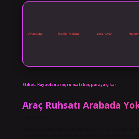
Anasayfa
Gizlilik Politikası
Yasal Uyarı
Hakkım
Etiket:
Kaybolan araç ruhsatı kaç paraya çıkar
Araç Ruhsatı Arabada Yo
Tarih: Ekim 22, 2024
Arabanın ruhsatı yanında yoksa ne olur? Araçların ehliyeti o
olması gerekir. Olası bir polis kontrolü durumunda, talep edil