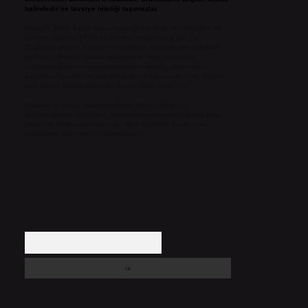
halindedir ve tavsiye niteliği taşımazlar.
Sitemiz, 5651 Sayılı Kanun gereğince Bilgi Teknolojileri ve
İletişim Kurumu (BTK) tarafından onaylanmış bir Yer
Sağlayıcı olarak hizmet vermektedir. Bu nedenle, sitedeki
içerikleri proaktif olarak denetleme veya araştırma
yükümlülüğümüz bulunmamaktadır. Ancak, üyelerimiz
yazdıkları içeriklerin sorumluluğunu taşımakta olup, siteye
üye olarak bu sorumluluğu kabul etmiş sayılırlar.
Hukuka ve yasal düzenlemelere aykırı olduğunu
düşündüğünüz içerikleri,
backlinkpanelicomtr@gmail.com
adresine bildirmeniz halinde, ilgili içerikler yasal süre
içerisinde sitemizden kaldırılacaktır.
Arama