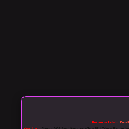
Reklam ve İletişim:
E-mai
Yasal Uyarı:
Sitemiz, 5651 Sayılı Kanun gereğince Bilgi Teknolojileri ve İl