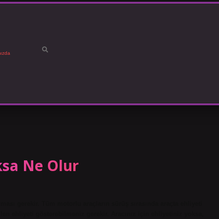
ızda
ksa Ne Olur
lması gerekir. Tüm motorlu araçların sürüş sırasında araçta ehliyeti
en ehliyeti gösterebilmeniz gerekir. Aracınız için ehliyetiniz yoksa,