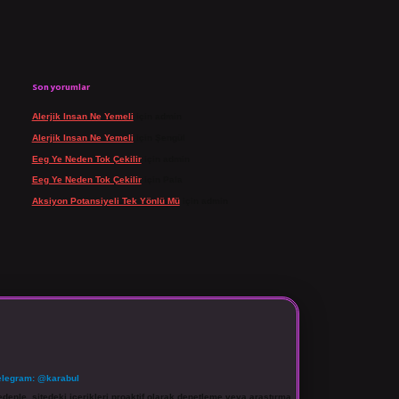
Son yorumlar
Alerjik Insan Ne Yemeli
için
admin
Alerjik Insan Ne Yemeli
için
Şengül
Eeg Ye Neden Tok Çekilir
için
admin
Eeg Ye Neden Tok Çekilir
için
Pala
Aksiyon Potansiyeli Tek Yönlü Mü
için
admin
elegram: @karabul
denle, sitedeki içerikleri proaktif olarak denetleme veya araştırma