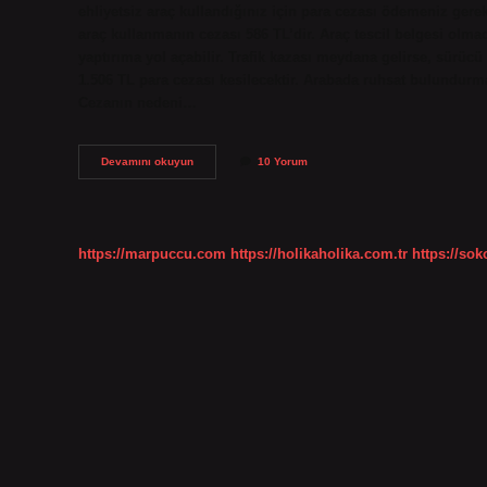
ehliyetsiz araç kullandığınız için para cezası ödemeniz gerek
araç kullanmanın cezası 586 TL’dir. Araç tescil belgesi olm
yaptırıma yol açabilir. Trafik kazası meydana gelirse, sürücü
1.506 TL para cezası kesilecektir. Arabada ruhsat bulundurma
Cezanın nedeni…
Araç
Devamını okuyun
10 Yorum
Ruhsatı
Arabada
Yoksa
Ne
Olur
https://marpuccu.com
https://holikaholika.com.tr
https://so