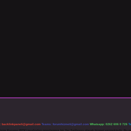
l:
backlinkpaneli@gmail.com
Teams:
forumhizmeti@gmail.com
Whatsapp: 0262 606 0 726
T
etişim Kurumu (BTK) tarafından onaylanmış bir Yer Sağlayıcı olarak hizmet vermektedir. Bu ne