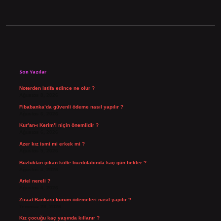
Sidebar
Son Yazılar
Noterden istifa edince ne olur ?
Ağustos 8, 2026
Fibabanka’da güvenli ödeme nasıl yapılır ?
Ağustos 6, 2026
Kur’an-ı Kerim’i niçin önemlidir ?
Ağustos 6, 2026
Azer kız ismi mi erkek mi ?
Ağustos 5, 2026
Buzluktan çıkan köfte buzdolabında kaç gün bekler ?
Ağustos 4, 2026
Ariel nereli ?
Ağustos 4, 2026
Ziraat Bankası kurum ödemeleri nasıl yapılır ?
Temmuz 29, 2026
Kız çocuğu kaç yaşında kıllanır ?