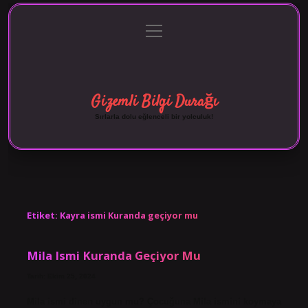
menüyü
Anasayfa
Gizlilik Politikası
Yasal Uyarı
aç
Hakkımızda
Gizemli Bilgi Durağı
Sırlarla dolu eğlenceli bir yolculuk!
Etiket:
Kayra ismi Kuranda geçiyor mu
Mila Ismi Kuranda Geçiyor Mu
Tarih: Ekim 25, 2024
Mila ismi dinen uygun mu? Çocuğuna Mila ismini koymaya