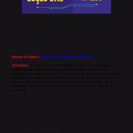
Reklam ve İletişim:
Skype: live:.cid.575569c608265c69
Yasal Uyarı:
Bu internet sitesi, herhangi bir marka, kurum veya şahıs
şirketi ile hiçbir bağlantısı bulunmamaktadır. Sitede yalnızca kendi
hazırladığımız makaleler paylaşılmaktadır. Burada yer alan içerikler haber
niteliği taşımamakta olup, gerçek kurum ve kişiler hakkında paylaşım
yapılmamaktadır. Gerçek kurum ve kişiler ile isim benzerlikleri tamamen
tesadüfidir. Sitemizdeki bilgiler taslak halindedir ve tavsiye niteliği
taşımazlar.
Sitemiz, 5651 Sayılı Kanun gereğince Bilgi Teknolojileri ve İletişim Kurumu
(BTK) tarafından onaylanmış bir Yer Sağlayıcı olarak hizmet vermektedir. Bu
nedenle, sitedeki içerikleri proaktif olarak denetleme veya araştırma
yükümlülüğümüz bulunmamaktadır. Ancak, üyelerimiz yazdıkları içeriklerin
sorumluluğunu taşımakta olup, siteye üye olarak bu sorumluluğu kabul
etmiş sayılırlar.
Hukuka ve yasal düzenlemelere aykırı olduğunu düşündüğünüz içerikleri,
backlinkpanelicomtr@gmail.com
adresine bildirmeniz halinde, ilgili