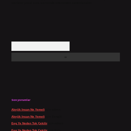
içerikler yasal süre içerisinde sitemizden kaldırılacaktır.
Arama
Son yorumlar
Alerjik Insan Ne Yemeli
için
admin
Alerjik Insan Ne Yemeli
için
Şengül
Eeg Ye Neden Tok Çekilir
için
admin
Eeg Ye Neden Tok Çekilir
için
Pala