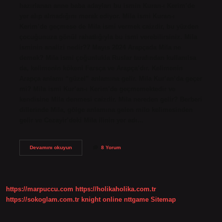
hazırlanan anne baba adayları bu ismin Kuran-ı Kerim’de
yer alıp almadığını merak ediyor. Mila ismi Kuran-ı
Kerim’de geçmese de Mila ismi vermek caizdir, bu yüzden
çocuğunuza gönül rahatlığıyla bu ismi verebilirsiniz. Mila
isminin analizi nedir?7 Mayıs 2024 Arapçada Mila ne
demek? Mila ismi çoğunlukla Ruslar tarafından kullanılsa
da, kelimenin kökeni Farsça ve Arapça’dır. Kelimenin
Arapça anlamı “güzel” anlamına gelir. Mila Kur’an’da geçer
mi? Mila ismi Kur’an-ı Kerim’de geçmemektedir ve
kendisine Mila denmesi caizdir. Mila nereden gelir? Berberi
dillerinde Mila, gölge anlamına gelen milo kelimesinden
gelir ve Cezayir’deki Mila ilinin yer adı…
Mila
Devamını okuyun
8 Yorum
Ismi
Kuranda
Geçiyor
Mu
https://marpuccu.com
https://holikaholika.com.tr
https://sokoglam.com.tr
knight online
nttgame
Sitemap