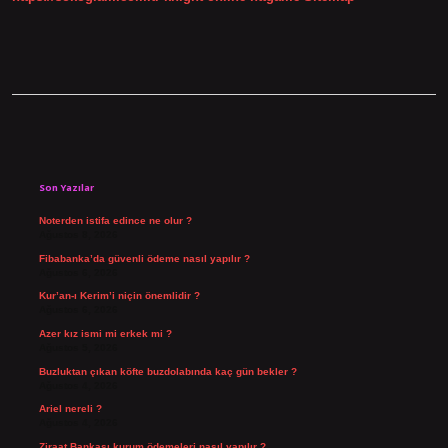
Sidebar
Son Yazılar
Noterden istifa edince ne olur ?
Ağustos 8, 2026
Fibabanka’da güvenli ödeme nasıl yapılır ?
Ağustos 6, 2026
Kur’an-ı Kerim’i niçin önemlidir ?
Ağustos 6, 2026
Azer kız ismi mi erkek mi ?
Ağustos 5, 2026
Buzluktan çıkan köfte buzdolabında kaç gün bekler ?
Ağustos 4, 2026
Ariel nereli ?
Ağustos 4, 2026
Ziraat Bankası kurum ödemeleri nasıl yapılır ?