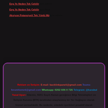
Eeg Ye Neden Tok Çekilir
için
admin
Eeg Ye Neden Tok Çekilir
için
Pala
Aksiyon Potansiyeli Tek Yönlü Mü
için
admin
 giriş
Reklam ve İletişim:
E-mail:
backlinkpaneli@gmail.com
Teams:
forumhizmeti@gmail.com
Whatsapp: 0262 606 0 726
Telegram: @karabul
Yasal Uyarı:
Sitemiz, 5651 Sayılı Kanun gereğince Bilgi Teknolojileri ve
İletişim Kurumu (BTK) tarafından onaylanmış bir Yer Sağlayıcı olarak
hizmet vermektedir. Bu nedenle, sitedeki içerikleri proaktif olarak