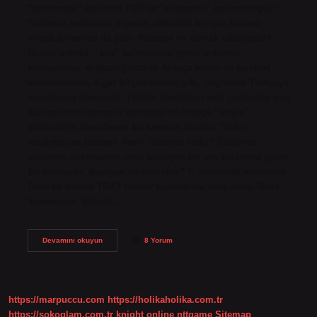
“bezenmek” kelimesi TDK’da “süslemek” anlamına gelir.
Süsleme anlamının dışında, dekoratif bir işin konusu
olmak anlamına da gelir. Bezeme ne demek edebiyatta?
Bunun sebebi, “süs” kelimesinin geniş anlamda
kullanılması alışkanlığında ve Arapça tezyin ve tezyinat
kavramlarının, diğer birçok kelime gibi, doğrudan Türkçeye
uyarlanmış olmasıdır. Türkler tarafından eski çağlardan beri
kullanılan ve zamanla unutulan ve Arapça “tezyin”
kelimesiyle tanımlanan bu sanatsal terimin Türkçe
versiyonuna bezeme denir. Bezeme nedir? Süsleme;
süsleme, dekorasyon veya süsleyen bir şey anlamına gelen
bir kelimedir. Bezeyen ne demektir? F. süslemek süslemek
Beze ne demek TDK? Hamur topaklarına beze denir. Beze
Yunancadır. Ekmek…
Bezenmesi
Devamını okuyun
8 Yorum
Ne
Demek
https://marpuccu.com
https://holikaholika.com.tr
https://sokoglam.com.tr
knight online
nttgame
Sitemap