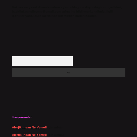
Hukuka ve yasal düzenlemelere aykırı olduğunu düşündüğünüz içerikleri,
backlinkpanelicomtr@gmail.com
adresine bildirmeniz halinde, ilgili
içerikler yasal süre içerisinde sitemizden kaldırılacaktır.
Arama
Son yorumlar
Alerjik Insan Ne Yemeli
için
admin
Alerjik Insan Ne Yemeli
için
Şengül