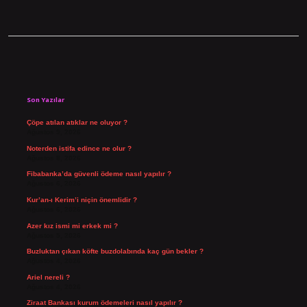
Sidebar
Son Yazılar
Çöpe atılan atıklar ne oluyor ?
Ağustos 9, 2026
Noterden istifa edince ne olur ?
Ağustos 8, 2026
Fibabanka’da güvenli ödeme nasıl yapılır ?
Ağustos 6, 2026
Kur’an-ı Kerim’i niçin önemlidir ?
Ağustos 6, 2026
Azer kız ismi mi erkek mi ?
Ağustos 5, 2026
Buzluktan çıkan köfte buzdolabında kaç gün bekler ?
Ağustos 4, 2026
Ariel nereli ?
Ağustos 4, 2026
Ziraat Bankası kurum ödemeleri nasıl yapılır ?