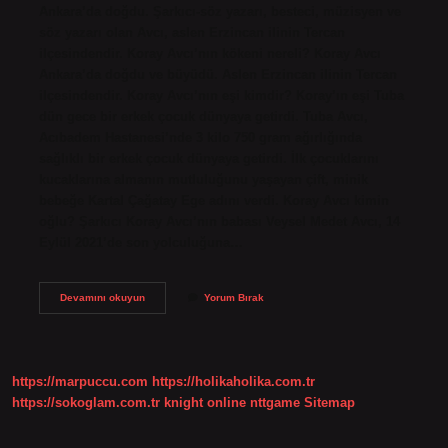
Ankara’da doğdu. Şarkıcı-söz yazarı, besteci, müzisyen ve
söz yazarı olan Avcı, aslen Erzincan ilinin Tercan
ilçesindendir. Koray Avcı’nın kökeni nereli? Koray Avcı
Ankara’da doğdu ve büyüdü. Aslen Erzincan ilinin Tercan
ilçesindendir. Koray Avcı’nın eşi kimdir? Koray’ın eşi Tuba
dün gece bir erkek çocuk dünyaya getirdi. Tuba Avcı,
Acıbadem Hastanesi’nde 3 kilo 750 gram ağırlığında
sağlıklı bir erkek çocuk dünyaya getirdi. İlk çocuklarını
kucaklarına almanın mutluluğunu yaşayan çift, minik
bebeğe Kartal Çağatay Ege adını verdi. Koray Avcı kimin
oğlu? Şarkıcı Koray Avcı’nın babası Veysel Medet Avcı, 14
Eylül 2021’de son yolculuğuna…
Koray
Devamını okuyun
Yorum Bırak
Avcı
Alevi
Kökenli
Mi
https://marpuccu.com
https://holikaholika.com.tr
https://sokoglam.com.tr
knight online
nttgame
Sitemap