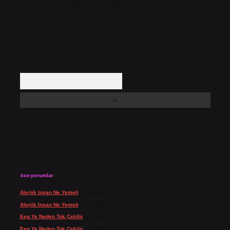
içerikler yasal süre içerisinde sitemizden kaldırılacaktır.
Arama
Son yorumlar
Alerjik Insan Ne Yemeli
için
admin
Alerjik Insan Ne Yemeli
için
Şengül
Eeg Ye Neden Tok Çekilir
için
admin
Eeg Ye Neden Tok Çekilir
için
Pala