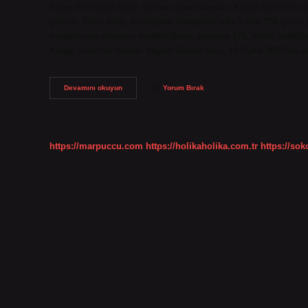
Aslen Erzincan ilinin Tercan ilçesindendir. Koray Avcı’nın 
getirdi. Tuba Avcı, Acıbadem Hastanesi’nde 3 kilo 750 gram ağ
kucaklarına almanın mutluluğunu yaşayan çift, minik bebeğe 
Koray Avcı’nın babası Veysel Medet Avcı, 14 Eylül 2021’de
Koray
Devamını okuyun
Yorum Bırak
Avcı
Alevi
Kökenli
Mi
https://marpuccu.com
https://holikaholika.com.tr
https://so