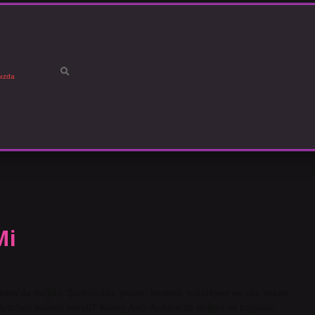
ızda
Mi
kara’da doğdu. Şarkıcı-söz yazarı, besteci, müzisyen ve söz yazarı
y Avcı’nın kökeni nereli? Koray Avcı Ankara’da doğdu ve büyüdü.