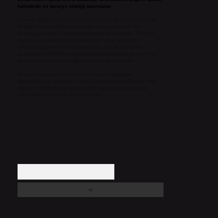
halindedir ve tavsiye niteliği taşımazlar.
Sitemiz, 5651 Sayılı Kanun gereğince Bilgi Teknolojileri ve
İletişim Kurumu (BTK) tarafından onaylanmış bir Yer
Sağlayıcı olarak hizmet vermektedir. Bu nedenle, sitedeki
içerikleri proaktif olarak denetleme veya araştırma
yükümlülüğümüz bulunmamaktadır. Ancak, üyelerimiz
yazdıkları içeriklerin sorumluluğunu taşımakta olup, siteye
üye olarak bu sorumluluğu kabul etmiş sayılırlar.
Hukuka ve yasal düzenlemelere aykırı olduğunu
düşündüğünüz içerikleri,
backlinkpanelicomtr@gmail.com
adresine bildirmeniz halinde, ilgili içerikler yasal süre
içerisinde sitemizden kaldırılacaktır.
Arama