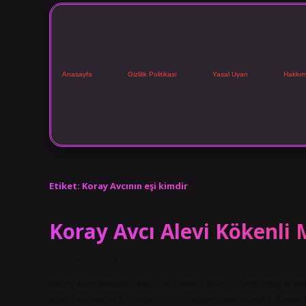
Anasayfa
Gizlilik Politikası
Yasal Uyarı
Hakkım
Etiket:
Koray Avcının eşi kimdir
Koray Avcı Alevi Kökenli 
Tarih: Kasım 9, 2024
Koray Avcı nerelidir Alevi mi? Koray Avcı, 3 Ocak 1984’te An
olan Avcı, aslen Erzincan ilinin Tercan ilçesindendir. Kora