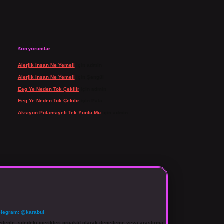
Son yorumlar
Alerjik Insan Ne Yemeli
için
admin
Alerjik Insan Ne Yemeli
için
Şengül
Eeg Ye Neden Tok Çekilir
için
admin
Eeg Ye Neden Tok Çekilir
için
Pala
Aksiyon Potansiyeli Tek Yönlü Mü
için
admin
elegram: @karabul
denle, sitedeki içerikleri proaktif olarak denetleme veya araştırma