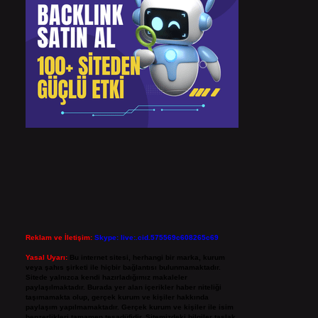
Reklam ve İletişim:
Skype: live:.cid.575569c608265c69
Yasal Uyarı:
Bu internet sitesi, herhangi bir marka, kurum
veya şahıs şirketi ile hiçbir bağlantısı bulunmamaktadır.
Sitede yalnızca kendi hazırladığımız makaleler
paylaşılmaktadır. Burada yer alan içerikler haber niteliği
taşımamakta olup, gerçek kurum ve kişiler hakkında
paylaşım yapılmamaktadır. Gerçek kurum ve kişiler ile isim
benzerlikleri tamamen tesadüfidir. Sitemizdeki bilgiler taslak