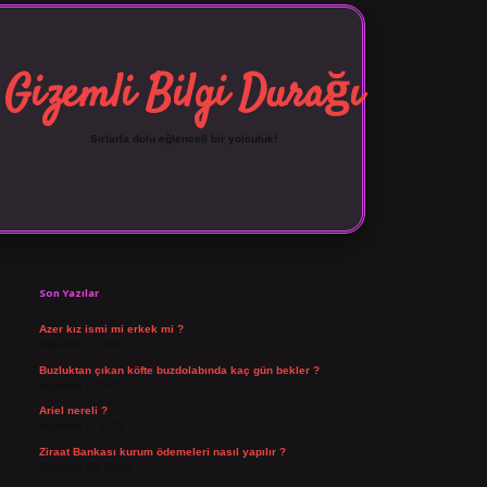
Gizemli Bilgi Durağı
Sırlarla dolu eğlenceli bir yolculuk!
Sidebar
vdcasino giriş
Son Yazılar
Azer kız ismi mi erkek mi ?
Ağustos 5, 2026
Buzluktan çıkan köfte buzdolabında kaç gün bekler ?
Ağustos 4, 2026
Ariel nereli ?
Ağustos 4, 2026
Ziraat Bankası kurum ödemeleri nasıl yapılır ?
Temmuz 29, 2026