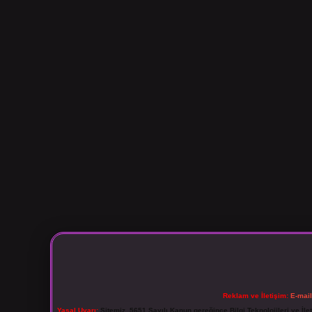
Reklam ve İletişim:
E-mai
Yasal Uyarı:
Sitemiz, 5651 Sayılı Kanun gereğince Bilgi Teknolojileri ve İl