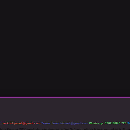
l:
backlinkpaneli@gmail.com
Teams:
forumhizmeti@gmail.com
Whatsapp: 0262 606 0 726
T
etişim Kurumu (BTK) tarafından onaylanmış bir Yer Sağlayıcı olarak hizmet vermektedir. Bu ne