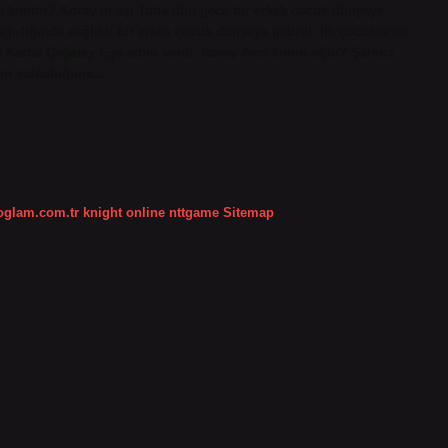
eşi kimdir? Koray’ın eşi Tuba dün gece bir erkek çocuk dünyaya
ırlığında sağlıklı bir erkek çocuk dünyaya getirdi. İlk çocuklarını
Kartal Çağatay Ege adını verdi. Koray Avcı kimin oğlu? Şarkıcı
 son yolculuğuna…
koglam.com.tr
knight online
nttgame
Sitemap