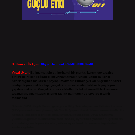
Reklam ve İletişim:
Skype: live:.cid.575569c608265c69
Yasal Uyarı:
Bu internet sitesi, herhangi bir marka, kurum veya şahıs
şirketi ile hiçbir bağlantısı bulunmamaktadır. Sitede yalnızca kendi
hazırladığımız makaleler paylaşılmaktadır. Burada yer alan içerikler haber
niteliği taşımamakta olup, gerçek kurum ve kişiler hakkında paylaşım
yapılmamaktadır. Gerçek kurum ve kişiler ile isim benzerlikleri tamamen
tesadüfidir. Sitemizdeki bilgiler taslak halindedir ve tavsiye niteliği
taşımazlar.
Sitemiz, 5651 Sayılı Kanun gereğince Bilgi Teknolojileri ve İletişim Kurumu
(BTK) tarafından onaylanmış bir Yer Sağlayıcı olarak hizmet vermektedir. Bu
nedenle, sitedeki içerikleri proaktif olarak denetleme veya araştırma
yükümlülüğümüz bulunmamaktadır. Ancak, üyelerimiz yazdıkları içeriklerin
sorumluluğunu taşımakta olup, siteye üye olarak bu sorumluluğu kabul
etmiş sayılırlar.