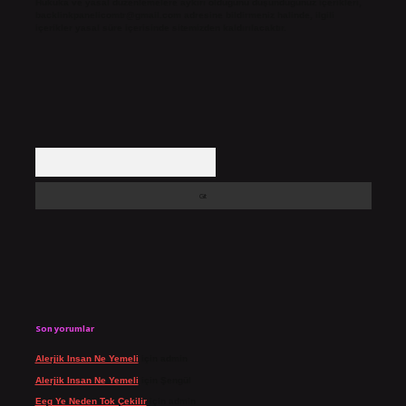
Hukuka ve yasal düzenlemelere aykırı olduğunu düşündüğünüz içerikleri,
backlinkpanelicomtr@gmail.com
adresine bildirmeniz halinde, ilgili
içerikler yasal süre içerisinde sitemizden kaldırılacaktır.
Arama
Son yorumlar
Alerjik Insan Ne Yemeli
için
admin
Alerjik Insan Ne Yemeli
için
Şengül
Eeg Ye Neden Tok Çekilir
için
admin