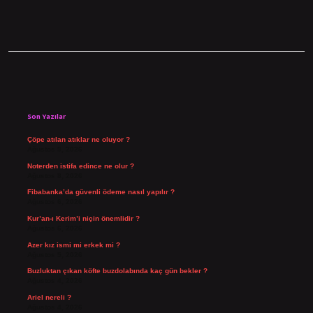
Sidebar
Son Yazılar
Çöpe atılan atıklar ne oluyor ?
Ağustos 9, 2026
Noterden istifa edince ne olur ?
Ağustos 8, 2026
Fibabanka’da güvenli ödeme nasıl yapılır ?
Ağustos 6, 2026
Kur’an-ı Kerim’i niçin önemlidir ?
Ağustos 6, 2026
Azer kız ismi mi erkek mi ?
Ağustos 5, 2026
Buzluktan çıkan köfte buzdolabında kaç gün bekler ?
Ağustos 4, 2026
Ariel nereli ?
Ağustos 4, 2026