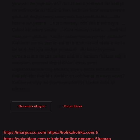
yemiyor. Ne yapmalıyım? Kuru mama yemeyen bir kediye
ne yedireceğinizi düşünürken, kedinize kuru mama verme
şeklinizi değiştirmeyi deneyerek başlayabilirsiniz. …Bir
hazine avı yaratın. …Kuru mamayı ortalıkta bırakmayın. …
Çekici bir ortam yaratın. …Kuru mamayı ıslatın. …Kedinizi
veterinere götürün. Kediler neden mama yemeyi reddeder?
Kedilerin yemek yememesinin birçok nedeni olabilir ve bu
da sahipleri için endişe yaratabilir. Bir kedinin yemek
yememesinin birçok nedeni olabilir; bunlara fiziksel sağlık
sorunları, çevresel değişiklikler, stres, yeme
alışkanlıklarında değişiklikler veya yiyecek tercihlerinde
değişiklikler dahildir. Kediler en çok hangi mamayı sever?
Kediler ne yiyip ne yiyemeyeceklerini bizden daha iyi
bilirler,…
Kedi
Devamını okuyun
Yorum Bırak
Sevmediği
Mamayı
Yer
Mi
https://marpuccu.com
https://holikaholika.com.tr
https://sokoglam.com.tr
knight online
nttgame
Sitemap