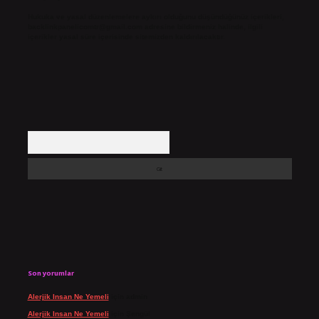
Hukuka ve yasal düzenlemelere aykırı olduğunu düşündüğünüz içerikleri,
backlinkpanelicomtr@gmail.com
adresine bildirmeniz halinde, ilgili
içerikler yasal süre içerisinde sitemizden kaldırılacaktır.
Arama
Son yorumlar
Alerjik Insan Ne Yemeli
için
admin
Alerjik Insan Ne Yemeli
için
Şengül