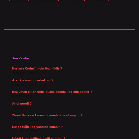
Sidebar
Son Yazılar
Kur’an-ı Kerim’i niçin önemlidir ?
Ağustos 6, 2026
Azer kız ismi mi erkek mi ?
Ağustos 5, 2026
Buzluktan çıkan köfte buzdolabında kaç gün bekler ?
Ağustos 4, 2026
Ariel nereli ?
Ağustos 4, 2026
Ziraat Bankası kurum ödemeleri nasıl yapılır ?
Temmuz 29, 2026
Kız çocuğu kaç yaşında kıllanır ?
Temmuz 27, 2026
KOAH kan tahlilinde belli olur mu ?