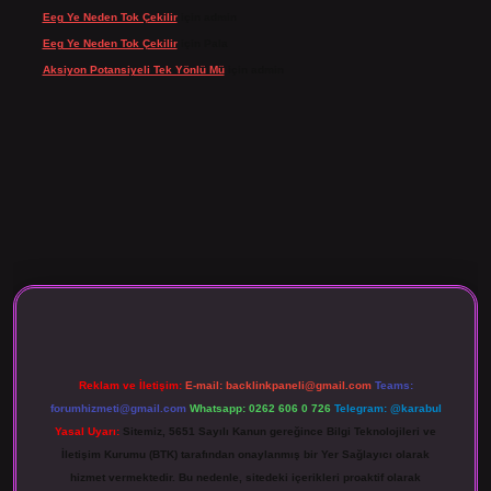
Eeg Ye Neden Tok Çekilir
için
admin
Eeg Ye Neden Tok Çekilir
için
Pala
Aksiyon Potansiyeli Tek Yönlü Mü
için
admin
o giriş
Reklam ve İletişim:
E-mail:
backlinkpaneli@gmail.com
Teams:
forumhizmeti@gmail.com
Whatsapp: 0262 606 0 726
Telegram: @karabul
Yasal Uyarı:
Sitemiz, 5651 Sayılı Kanun gereğince Bilgi Teknolojileri ve
İletişim Kurumu (BTK) tarafından onaylanmış bir Yer Sağlayıcı olarak
hizmet vermektedir. Bu nedenle, sitedeki içerikleri proaktif olarak