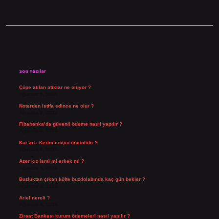
Sidebar
Son Yazılar
Çöpe atılan atıklar ne oluyor ?
Ağustos 9, 2026
Noterden istifa edince ne olur ?
Ağustos 8, 2026
Fibabanka’da güvenli ödeme nasıl yapılır ?
Ağustos 6, 2026
Kur’an-ı Kerim’i niçin önemlidir ?
Ağustos 6, 2026
Azer kız ismi mi erkek mi ?
Ağustos 5, 2026
Buzluktan çıkan köfte buzdolabında kaç gün bekler ?
Ağustos 4, 2026
Ariel nereli ?
Ağustos 4, 2026
Ziraat Bankası kurum ödemeleri nasıl yapılır ?