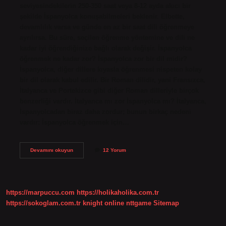
seviyesindekilerin 250-350 saat veya 8-12 ayda akıcı bir
şekilde İspanyolca konuşabilmeleri beklenir. Elbette,
devamlılık varsa ve günde en az bir saat dili öğrenmeye
ayrılırsa. Bu süre, seçilen öğrenme yöntemine ve dili ne
kadar iyi öğrendiğinize bağlı olarak değişir. İspanyolca
öğrenmek ne kadar zor? İspanyolca zor bir dil midir?
İspanyolca, diğer dillere kıyasla öğrenmesi nispeten kolay
bir dil olarak kabul edilir. Bir Roman dilidir, yani Fransızca,
İtalyanca ve Portekizce gibi diğer Roman dilleriyle birçok
benzerliği vardır. İtalyanca mı zor İspanyolca mı? İtalyanca,
İspanyolcadan biraz daha zordur; bunun birkaç nedeni
vardır: İspanyolca öğrenmek için…
Türkler
Devamını okuyun
12 Yorum
Için
İSpanyolca
Zor
Mu
https://marpuccu.com
https://holikaholika.com.tr
https://sokoglam.com.tr
knight online
nttgame
Sitemap