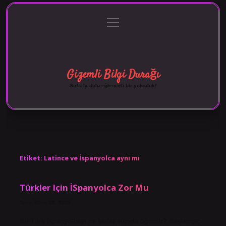
menüyü
Anasayfa
Gizlilik Politikası
Yasal Uyarı
aç
Hakkımızda
Gizemli Bilgi Durağı
Sırlarla dolu eğlenceli bir yolculuk!
Etiket:
Latince ve İspanyolca aynı mı
Türkler Için İSpanyolca Zor Mu
Tarih: Ekim 28, 2024
Bir Türk ispanyolcayı ne kadar sürede öğrenir? Başlangıç ​​