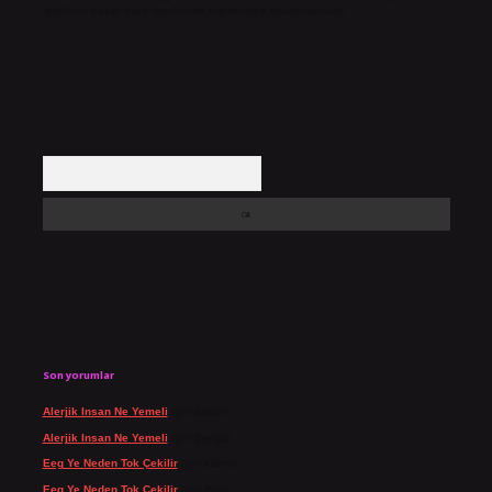
içerikler yasal süre içerisinde sitemizden kaldırılacaktır.
Arama
Son yorumlar
Alerjik Insan Ne Yemeli
için
admin
Alerjik Insan Ne Yemeli
için
Şengül
Eeg Ye Neden Tok Çekilir
için
admin
Eeg Ye Neden Tok Çekilir
için
Pala