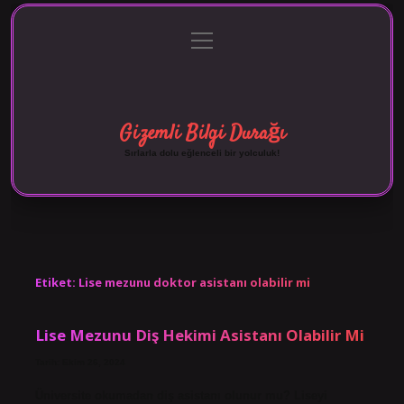
menüyü
Anasayfa
Gizlilik Politikası
Yasal Uyarı
aç
Hakkımızda
Gizemli Bilgi Durağı
Sırlarla dolu eğlenceli bir yolculuk!
Etiket:
Lise mezunu doktor asistanı olabilir mi
Lise Mezunu Diş Hekimi Asistanı Olabilir Mi
Tarih: Ekim 26, 2024
Üniversite okumadan diş asistanı olunur mu? Liseyi