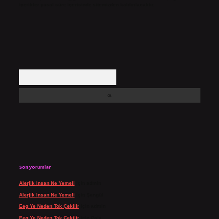
içerikler yasal süre içerisinde sitemizden kaldırılacaktır.
Arama
Son yorumlar
Alerjik Insan Ne Yemeli
için
admin
Alerjik Insan Ne Yemeli
için
Şengül
Eeg Ye Neden Tok Çekilir
için
admin
Eeg Ye Neden Tok Çekilir
için
Pala