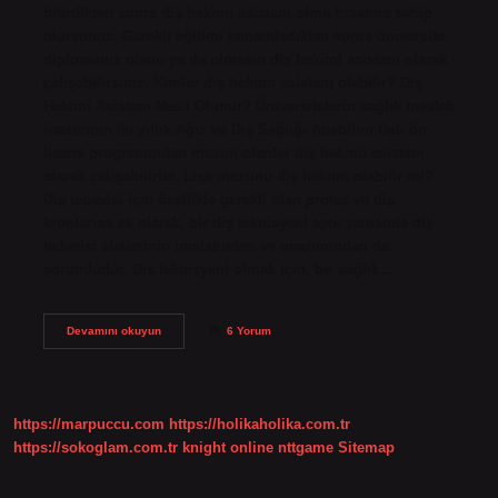
bitirdikten sonra diş hekimi asistanı olma fırsatına sahip
olursunuz. Gerekli eğitimi tamamladıktan sonra üniversite
diplomanız olsun ya da olmasın diş hekimi asistanı olarak
çalışabilirsiniz. Kimler diş hekimi asistanı olabilir? Diş
Hekimi Asistanı Nasıl Olunur? Üniversitelerin sağlık meslek
liselerinin iki yıllık Ağız ve Diş Sağlığı Anabilim Dalı ön
lisans programından mezun olanlar diş hekimi asistanı
olarak çalışabilirler. Lise mezunu diş hekimi olabilir mi?
Diş tedavisi için özellikle gerekli olan protez ve diş
kronlarına ek olarak, bir diş teknisyeni aynı zamanda diş
tedavisi aletlerinin imalatından ve onarımından da
sorumludur. Diş teknisyeni olmak için, bir sağlık…
Lise
Devamını okuyun
6 Yorum
Mezunu
Diş
Hekimi
Asistanı
Olabilir
https://marpuccu.com
https://holikaholika.com.tr
Mi
https://sokoglam.com.tr
knight online
nttgame
Sitemap