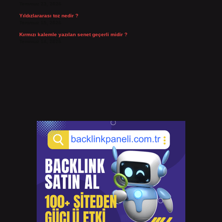
Temmuz 23, 2026
Yıldızlararası toz nedir ?
Temmuz 15, 2026
Kırmızı kalemle yazılan senet geçerli midir ?
Temmuz 14, 2026