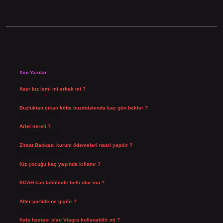
Sidebar
Son Yazılar
Azer kız ismi mi erkek mi ?
Ağustos 5, 2026
Buzluktan çıkan köfte buzdolabında kaç gün bekler ?
Ağustos 4, 2026
Ariel nereli ?
Ağustos 4, 2026
Ziraat Bankası kurum ödemeleri nasıl yapılır ?
Temmuz 29, 2026
Kız çocuğu kaç yaşında kıllanır ?
Temmuz 27, 2026
KOAH kan tahlilinde belli olur mu ?
Temmuz 25, 2026
After partide ne giyilir ?
Temmuz 24, 2026
Kalp hastası olan Viagra kullanabilir mi ?