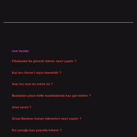
Sidebar
Son Yazılar
Fibabanka’da güvenli ödeme nasıl yapılır ?
Ağustos 6, 2026
Kur’an-ı Kerim’i niçin önemlidir ?
Ağustos 6, 2026
Azer kız ismi mi erkek mi ?
Ağustos 5, 2026
Buzluktan çıkan köfte buzdolabında kaç gün bekler ?
Ağustos 4, 2026
Ariel nereli ?
Ağustos 4, 2026
Ziraat Bankası kurum ödemeleri nasıl yapılır ?
Temmuz 29, 2026
Kız çocuğu kaç yaşında kıllanır ?
Temmuz 27, 2026