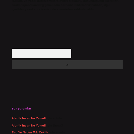
Hukuka ve yasal düzenlemelere aykırı olduğunu düşündüğünüz içerikleri,
backlinkpanelicomtr@gmail.com
adresine bildirmeniz halinde, ilgili
içerikler yasal süre içerisinde sitemizden kaldırılacaktır.
Arama
Son yorumlar
Alerjik Insan Ne Yemeli
için
admin
Alerjik Insan Ne Yemeli
için
Şengül
Eeg Ye Neden Tok Çekilir
için
admin