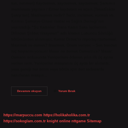
tun, nehmen) Kaydetmek, kaydetmek, kaydetmek: Şarkımız
memlekete yayılsın / Ezher kaydetsin ve açsın (Tokadîzâde
Şekip’ten). Madileşmek nedir? Taciz, incitmek, vurmak vb.
Kırmızı Şemsiye Cinsel Haklar ve Sağlık Derneği’nin
yayınladığı “Şu Kadınlar: Trans Kadın Seks İşçilerinin
Dilinden Şiddet Hikayeleri” adlı kitabın Lubuncu Sözlüğü
bölümünden alınmıştır, Kemal Ördek’in röportajı/derlemesi.
Masimek ne demek? Masimek. Önem veriyor. – Sen benden
hiç hoşlanmıyorsun! Masar ne demek Osmanlıca? Masar:
Osmanlı ordusunda Yeniçerilere ödenen yılın ilk üç ayına
verilen isim. Yeniçeriler maaşlarını üç ayda bir alırlardı;
yasa gereği her birim veya bölük için deri torbalarda
hazırlanan maaşın…
Massedilmek
Devamını okuyun
Yorum Bırak
Nedir
https://marpuccu.com
https://holikaholika.com.tr
https://sokoglam.com.tr
knight online
nttgame
Sitemap