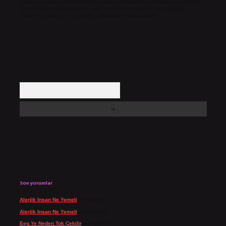
Hukuka ve yasal düzenlemelere aykırı olduğunu düşündüğünüz içerikleri,
backlinkpanelicomtr@gmail.com
adresine bildirmeniz halinde, ilgili
içerikler yasal süre içerisinde sitemizden kaldırılacaktır.
Arama
Son yorumlar
Alerjik Insan Ne Yemeli
için
admin
Alerjik Insan Ne Yemeli
için
Şengül
Eeg Ye Neden Tok Çekilir
için
admin