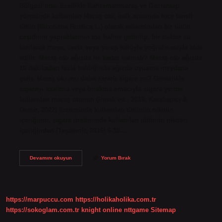
Bölgesi’nde, özellikle Kahramanmaraş ve Gaziantep
yöresinde kullanılan Maraş otu, halk arasında ince taneli
tütün (Nicotiana Rustica L.) olarak adlandırılan bir tütün
çeşidinin yapraklarının toz haline getirilip, bir miktar su
katılarak meşe, ceviz veya şarap külüyle yoğrulmasıyla elde
edilir. Maraş otu ağızda ne kadar kalmalı? Maraş otu ağızda
10 dakikadan fazla kaldığında ağızda uyuşma meydana
gelir. Maraş otu mu daha zararlı sigara mı? Genellikle
sigarayı azaltma veya bırakma amacıyla sigara yerine
kullanılan maraş otunun (Irmak vd., 2019; Karakapıcı &
Demir, 2022) üretiminde kullanılan tütünün nikotin
içeriğinin, sigara üretiminde kullanılan tütünün nikotin
içeriğinden (Taşdemir, 2016) 6-10…
Maraş
Devamını okuyun
Yorum Bırak
Otu
Nasıl
Yapılır
https://marpuccu.com
https://holikaholika.com.tr
https://sokoglam.com.tr
knight online
nttgame
Sitemap