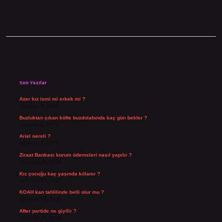
Sidebar
Son Yazılar
Azer kız ismi mi erkek mi ?
Ağustos 5, 2026
Buzluktan çıkan köfte buzdolabında kaç gün bekler ?
Ağustos 4, 2026
Ariel nereli ?
Ağustos 4, 2026
Ziraat Bankası kurum ödemeleri nasıl yapılır ?
Temmuz 29, 2026
Kız çocuğu kaç yaşında kıllanır ?
Temmuz 27, 2026
KOAH kan tahlilinde belli olur mu ?
Temmuz 25, 2026
After partide ne giyilir ?
Temmuz 24, 2026