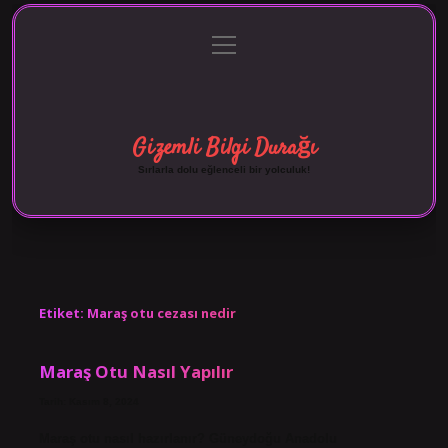
menüyü
Anasayfa
Gizlilik Politikası
Yasal Uyarı
aç
Hakkımızda
Gizemli Bilgi Durağı
Sırlarla dolu eğlenceli bir yolculuk!
Etiket:
Maraş otu cezası nedir
Maraş Otu Nasıl Yapılır
Tarih: Kasım 8, 2024
Maraş otu nasıl hazırlanır? Güneydoğu Anadolu