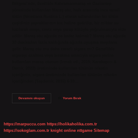
Bölgesi’nde, özellikle Kahramanmaraş ve Gaziantep
yöresinde kullanılan Maraş otu, halk arasında ince taneli
tütün (Nicotiana Rustica L.) olarak adlandırılan bir tütün
çeşidinin yapraklarının toz haline getirilip, bir miktar su
katılarak meşe, ceviz veya şarap külüyle yoğrulmasıyla elde
edilir. Maraş otu ağızda ne kadar kalmalı? Maraş otu ağızda
10 dakikadan fazla kaldığında ağızda uyuşma meydana
gelir. Maraş otu mu daha zararlı sigara mı? Genellikle
sigarayı azaltma veya bırakma amacıyla sigara yerine
kullanılan maraş otunun (Irmak vd., 2019; Karakapıcı &
Demir, 2022) üretiminde kullanılan tütünün nikotin
içeriğinin, sigara üretiminde kullanılan tütünün nikotin
içeriğinden (Taşdemir, 2016) 6-10…
Maraş
Devamını okuyun
Yorum Bırak
Otu
Nasıl
Yapılır
https://marpuccu.com
https://holikaholika.com.tr
https://sokoglam.com.tr
knight online
nttgame
Sitemap