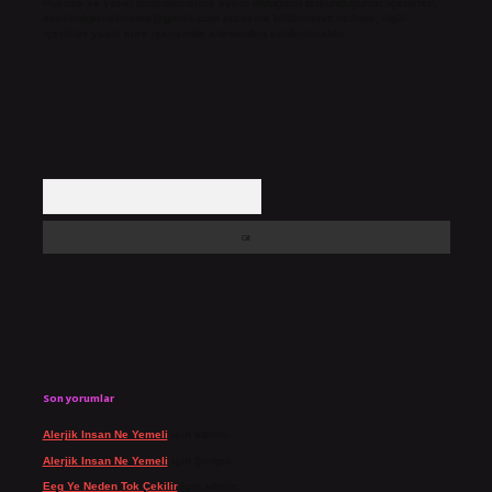
Hukuka ve yasal düzenlemelere aykırı olduğunu düşündüğünüz içerikleri,
backlinkpanelicomtr@gmail.com
adresine bildirmeniz halinde, ilgili
içerikler yasal süre içerisinde sitemizden kaldırılacaktır.
Arama
Son yorumlar
Alerjik Insan Ne Yemeli
için
admin
Alerjik Insan Ne Yemeli
için
Şengül
Eeg Ye Neden Tok Çekilir
için
admin