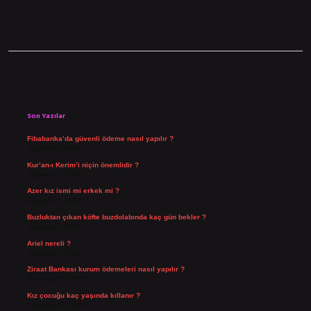
Sidebar
Son Yazılar
Fibabanka’da güvenli ödeme nasıl yapılır ?
Ağustos 6, 2026
Kur’an-ı Kerim’i niçin önemlidir ?
Ağustos 6, 2026
Azer kız ismi mi erkek mi ?
Ağustos 5, 2026
Buzluktan çıkan köfte buzdolabında kaç gün bekler ?
Ağustos 4, 2026
Ariel nereli ?
Ağustos 4, 2026
Ziraat Bankası kurum ödemeleri nasıl yapılır ?
Temmuz 29, 2026
Kız çocuğu kaç yaşında kıllanır ?
Temmuz 27, 2026