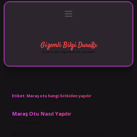
menüyü
Anasayfa
Gizlilik Politikası
Yasal Uyarı
aç
Hakkımızda
Gizemli Bilgi Durağı
Sırlarla dolu eğlenceli bir yolculuk!
Etiket:
Maraş otu hangi bitkiden yapılır
Maraş Otu Nasıl Yapılır
Tarih: Kasım 8, 2024
Maraş otu nasıl hazırlanır? Güneydoğu Anadolu