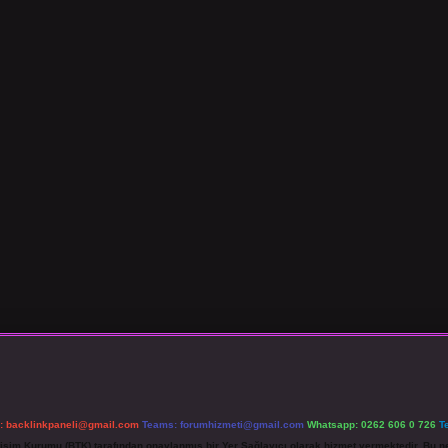
l:
backlinkpaneli@gmail.com
Teams:
forumhizmeti@gmail.com
Whatsapp: 0262 606 0 726
T
etişim Kurumu (BTK) tarafından onaylanmış bir Yer Sağlayıcı olarak hizmet vermektedir. Bu ne