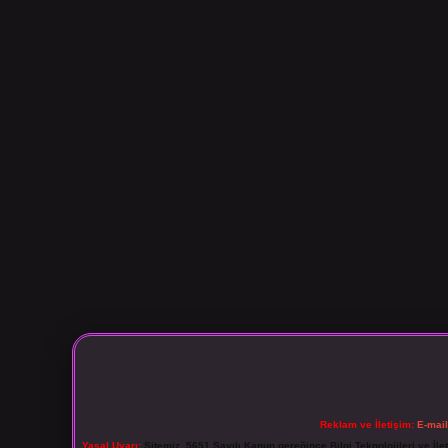
Reklam ve İletişim:
E-mai
Yasal Uyarı:
Sitemiz, 5651 Sayılı Kanun gereğince Bilgi Teknolojileri ve İl