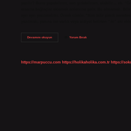
yazılır? Bunu yapabilirim, sen gidebilirsin, olabilir… vb. “G
arasına bağlaçlar eklemek anlamına gelir. Bu olmamalı. Bilir
ayrı ayrı yazılmalıdır. Örnek cümle: “Kim bilir şimdi neredesi
yazılmalı, yanına ise varlık veya aidiyet belirten “-ki” eki ek
Yapa
Devamını okuyun
Yorum Bırak
Da
Bilirim
Nasıl
Yazılır
Tdk
https://marpuccu.com
https://holikaholika.com.tr
https://so