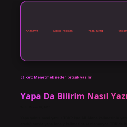
Anasayfa
Gizlilik Politikası
Yasal Uyarı
Hakkım
Etiket:
Menetmek neden bitişik yazılır
Yapa Da Bilirim Nasıl Yazı
Tarih: Kasım 18, 2024
Yapa yalnız nasıl yazılır TDK? İşte All Alone kelimesinin 
aradığımızda yapa lonely kelimesine rastlanmıyor. TDK’da keli