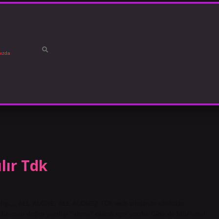
ızda
lır Tdk
yazılışı… ALL ALONE, ALL ALONE? TDK web sitesinde sözlükte
menin doğru yazılışı “alone” olarak ayrı yazılır. Gide de bilir nasıl