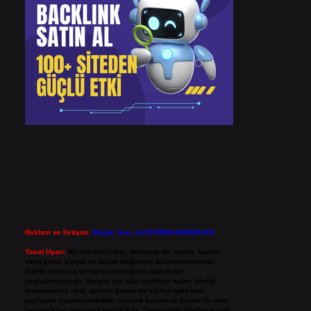
Reklam ve İletişim:
Skype: live:.cid.575569c608265c69
Yasal Uyarı:
Bu internet sitesi, herhangi bir marka, kurum
veya şahıs şirketi ile hiçbir bağlantısı bulunmamaktadır.
Sitede yalnızca kendi hazırladığımız makaleler
paylaşılmaktadır. Burada yer alan içerikler haber niteliği
taşımamakta olup, gerçek kurum ve kişiler hakkında
paylaşım yapılmamaktadır. Gerçek kurum ve kişiler ile isim
benzerlikleri tamamen tesadüfidir. Sitemizdeki bilgiler taslak