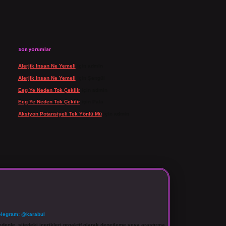
Son yorumlar
Alerjik Insan Ne Yemeli
için
admin
Alerjik Insan Ne Yemeli
için
Şengül
Eeg Ye Neden Tok Çekilir
için
admin
Eeg Ye Neden Tok Çekilir
için
Pala
Aksiyon Potansiyeli Tek Yönlü Mü
için
admin
elegram: @karabul
denle, sitedeki içerikleri proaktif olarak denetleme veya araştırma