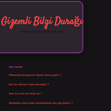
Gizemli Bilgi Durağı
Sırlarla dolu eğlenceli bir yolculuk!
Sidebar
vdcasino giriş
Son Yazılar
Fibabanka’da güvenli ödeme nasıl yapılır ?
Ağustos 6, 2026
Kur’an-ı Kerim’i niçin önemlidir ?
Ağustos 6, 2026
Azer kız ismi mi erkek mi ?
Ağustos 5, 2026
Buzluktan çıkan köfte buzdolabında kaç gün bekler ?
Ağustos 4, 2026