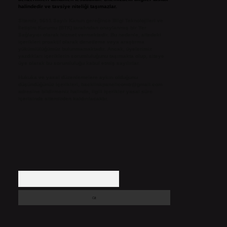
halindedir ve tavsiye niteliği taşımazlar.
Sitemiz, 5651 Sayılı Kanun gereğince Bilgi Teknolojileri ve
İletişim Kurumu (BTK) tarafından onaylanmış bir Yer
Sağlayıcı olarak hizmet vermektedir. Bu nedenle, sitedeki
içerikleri proaktif olarak denetleme veya araştırma
yükümlülüğümüz bulunmamaktadır. Ancak, üyelerimiz
yazdıkları içeriklerin sorumluluğunu taşımakta olup, siteye
üye olarak bu sorumluluğu kabul etmiş sayılırlar.
Hukuka ve yasal düzenlemelere aykırı olduğunu
düşündüğünüz içerikleri,
backlinkpanelicomtr@gmail.com
adresine bildirmeniz halinde, ilgili içerikler yasal süre
içerisinde sitemizden kaldırılacaktır.
Arama