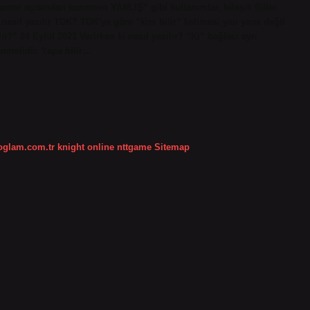
ramer açısından tamamen YANLIŞ” gibi kullanımlar, bileşik fiiller
 nasıl yazılır TDK? TDK’ya göre “kim bilir” kelimesi yan yana değil
n?” 24 Eylül 2021 Verirken ki nasıl yazılır? “Ki” bağlacı ayrı
lenmelidir. Yapa bilir…
koglam.com.tr
knight online
nttgame
Sitemap