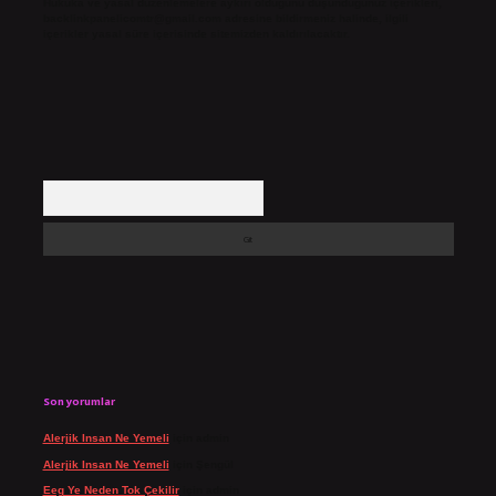
Hukuka ve yasal düzenlemelere aykırı olduğunu düşündüğünüz içerikleri,
backlinkpanelicomtr@gmail.com
adresine bildirmeniz halinde, ilgili
içerikler yasal süre içerisinde sitemizden kaldırılacaktır.
Arama
Son yorumlar
Alerjik Insan Ne Yemeli
için
admin
Alerjik Insan Ne Yemeli
için
Şengül
Eeg Ye Neden Tok Çekilir
için
admin