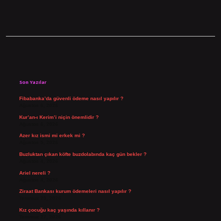
Sidebar
Son Yazılar
Fibabanka’da güvenli ödeme nasıl yapılır ?
Ağustos 6, 2026
Kur’an-ı Kerim’i niçin önemlidir ?
Ağustos 6, 2026
Azer kız ismi mi erkek mi ?
Ağustos 5, 2026
Buzluktan çıkan köfte buzdolabında kaç gün bekler ?
Ağustos 4, 2026
Ariel nereli ?
Ağustos 4, 2026
Ziraat Bankası kurum ödemeleri nasıl yapılır ?
Temmuz 29, 2026
Kız çocuğu kaç yaşında kıllanır ?
Temmuz 27, 2026