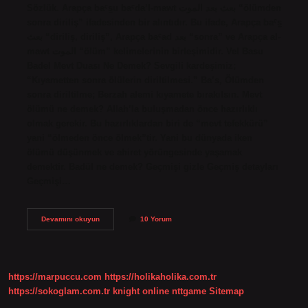
Sözlük. Arapça baˁs̠u baˁda’l-mawt بعث بعد الموت “ölümden
sonra diriliş” ifadesinden bir alıntıdır. Bu ifade, Arapça baˁs̠
بعث “diriliş, diriliş”, Arapça baˁad بعد “sonra” ve Arapça al-
mawt الموت “ölüm” kelimelerinin birleşimidir. Vel Basu
Badel Mevt Duası Ne Demek? Sevgili kardeşimiz;
“Kıyametten sonra ölülerin diriltilmesi.” Ba’s, Ölümden
sonra diriltilme; Berzah alemi kıyamete bırakılsın. Mevt
ölümü ne demek? Allah’la buluşmadan önce hazırlıklı
olmak gerekir. Bu hazırlıklardan biri de “mevt tefekkürü”
yani “ölmeden önce ölmek”tir. Yani bu dünyada iken
ölümü düşünmek ve ahiret yörüngesinde yaşamak
demektir. Badül ne demek? Geçmişi gizle Geçmiş detayları
Geçmişi…
Basu
Devamını okuyun
10 Yorum
Badel
Mevt
Hangi
Sure
https://marpuccu.com
https://holikaholika.com.tr
https://sokoglam.com.tr
knight online
nttgame
Sitemap