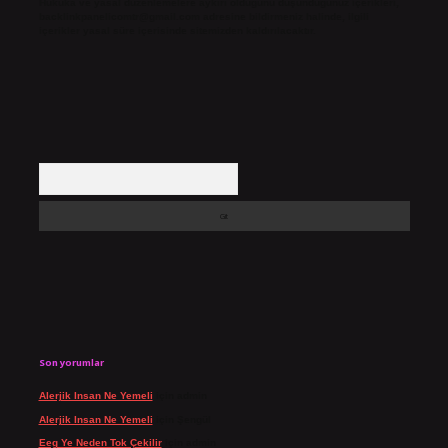
Hukuka ve yasal düzenlemelere aykırı olduğunu düşündüğünüz içerikleri,
backlinkpanelicomtr@gmail.com
adresine bildirmeniz halinde, ilgili
içerikler yasal süre içerisinde sitemizden kaldırılacaktır.
Arama
Son yorumlar
Alerjik Insan Ne Yemeli
için
admin
Alerjik Insan Ne Yemeli
için
Şengül
Eeg Ye Neden Tok Çekilir
için
admin