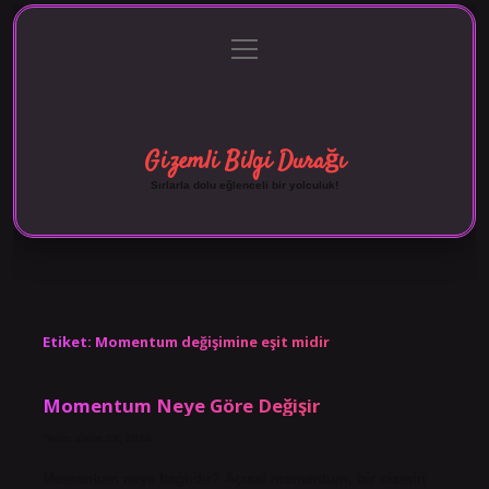
menüyü
Anasayfa
Gizlilik Politikası
Yasal Uyarı
aç
Hakkımızda
Gizemli Bilgi Durağı
Sırlarla dolu eğlenceli bir yolculuk!
Etiket:
Momentum değişimine eşit midir
Momentum Neye Göre Değişir
Tarih: Ekim 23, 2024
Momentum neye bağlıdır? Açısal momentum, bir cismin