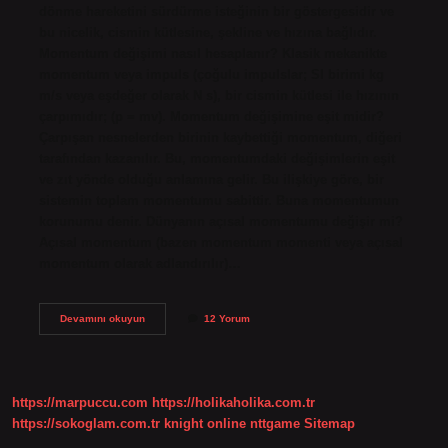
dönme hareketini sürdürme isteğinin bir göstergesidir ve
bu nicelik, cismin kütlesine, şekline ve hızına bağlıdır.
Momentum değişimi nasıl hesaplanır? Klasik mekanikte
momentum veya impuls (çoğulu impulslar; SI birimi kg
m/s veya eşdeğer olarak N s), bir cismin kütlesi ile hızının
çarpımıdır; (p = mv). Momentum değişimine eşit midir?
Çarpışan nesnelerden birinin kaybettiği momentum, diğeri
tarafından kazanılır. Bu, momentumdaki değişimlerin eşit
ve zıt yönde olduğu anlamına gelir. Bu ilişkiye göre, bir
sistemin toplam momentumu sabittir. Buna momentumun
korunumu denir. Dünyanın açısal momentumu değişir mi?
Açısal momentum (bazen momentum momenti veya açısal
momentum olarak adlandırılır)…
Momentum
Devamını okuyun
12 Yorum
Neye
Göre
Değişir
https://marpuccu.com
https://holikaholika.com.tr
https://sokoglam.com.tr
knight online
nttgame
Sitemap