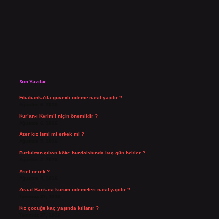
Sidebar
Son Yazılar
Fibabanka’da güvenli ödeme nasıl yapılır ?
Ağustos 6, 2026
Kur’an-ı Kerim’i niçin önemlidir ?
Ağustos 6, 2026
Azer kız ismi mi erkek mi ?
Ağustos 5, 2026
Buzluktan çıkan köfte buzdolabında kaç gün bekler ?
Ağustos 4, 2026
Ariel nereli ?
Ağustos 4, 2026
Ziraat Bankası kurum ödemeleri nasıl yapılır ?
Temmuz 29, 2026
Kız çocuğu kaç yaşında kıllanır ?
Temmuz 27, 2026