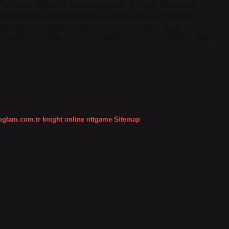
, bir cismin kütlesi ile hızının çarpımıdır; (p = mv). Momentum
tiği momentum, diğeri tarafından kazanılır. Bu, momentumdaki
şkiye göre, bir sistemin toplam momentumu sabittir. Buna
 değişir mi? Açısal momentum (bazen momentum momenti veya
koglam.com.tr
knight online
nttgame
Sitemap