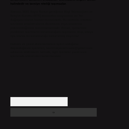
halindedir ve tavsiye niteliği taşımazlar.
Sitemiz, 5651 Sayılı Kanun gereğince Bilgi Teknolojileri ve
İletişim Kurumu (BTK) tarafından onaylanmış bir Yer
Sağlayıcı olarak hizmet vermektedir. Bu nedenle, sitedeki
içerikleri proaktif olarak denetleme veya araştırma
yükümlülüğümüz bulunmamaktadır. Ancak, üyelerimiz
yazdıkları içeriklerin sorumluluğunu taşımakta olup, siteye
üye olarak bu sorumluluğu kabul etmiş sayılırlar.
Hukuka ve yasal düzenlemelere aykırı olduğunu
düşündüğünüz içerikleri,
backlinkpanelicomtr@gmail.com
adresine bildirmeniz halinde, ilgili içerikler yasal süre
içerisinde sitemizden kaldırılacaktır.
Arama