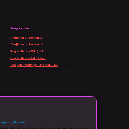
Son yorumlar
Alerjik Insan Ne Yemeli
için
admin
Alerjik Insan Ne Yemeli
için
Şengül
Eeg Ye Neden Tok Çekilir
için
admin
Eeg Ye Neden Tok Çekilir
için
Pala
Aksiyon Potansiyeli Tek Yönlü Mü
için
admin
elegram: @karabul
denle, sitedeki içerikleri proaktif olarak denetleme veya araştırma