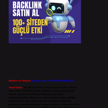
Reklam ve İletişim:
Skype: live:.cid.575569c608265c69
Yasal Uyarı:
Bu internet sitesi, herhangi bir marka, kurum
veya şahıs şirketi ile hiçbir bağlantısı bulunmamaktadır.
Sitede yalnızca kendi hazırladığımız makaleler
paylaşılmaktadır. Burada yer alan içerikler haber niteliği
taşımamakta olup, gerçek kurum ve kişiler hakkında
paylaşım yapılmamaktadır. Gerçek kurum ve kişiler ile isim
benzerlikleri tamamen tesadüfidir. Sitemizdeki bilgiler taslak