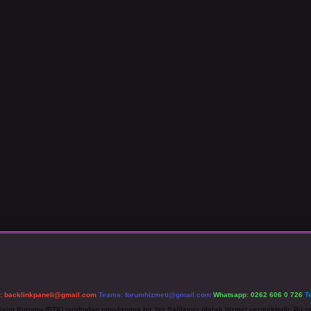
l:
backlinkpaneli@gmail.com
Teams:
forumhizmeti@gmail.com
Whatsapp: 0262 606 0 726
T
etişim Kurumu (BTK) tarafından onaylanmış bir Yer Sağlayıcı olarak hizmet vermektedir. Bu ne