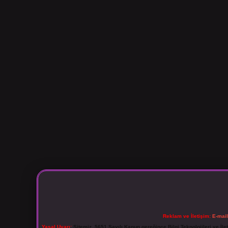
Reklam ve İletişim:
E-mai
Yasal Uyarı:
Sitemiz, 5651 Sayılı Kanun gereğince Bilgi Teknolojileri ve İl