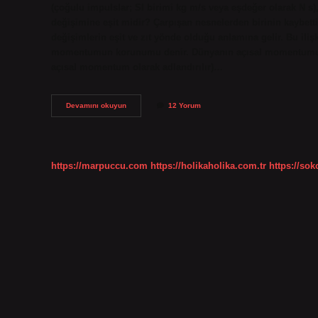
(çoğulu impulslar; SI birimi kg m/s veya eşdeğer olarak N s)
değişimine eşit midir? Çarpışan nesnelerden birinin kaybet
değişimlerin eşit ve zıt yönde olduğu anlamına gelir. Bu ili
momentumun korunumu denir. Dünyanın açısal momentumu
açısal momentum olarak adlandırılır)…
Momentum
Devamını okuyun
12 Yorum
Neye
Göre
Değişir
https://marpuccu.com
https://holikaholika.com.tr
https://so