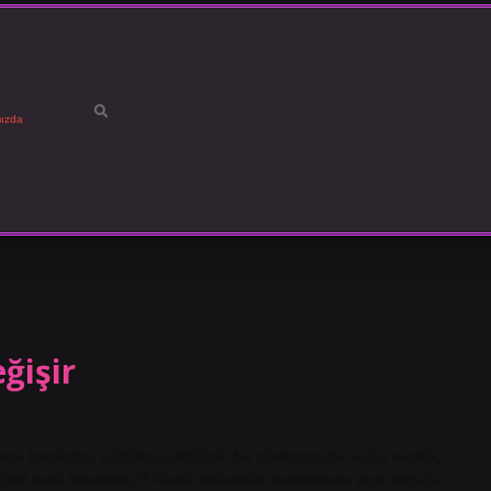
ızda
ğişir
 hareketini sürdürme isteğinin bir göstergesidir ve bu nicelik,
ğişimi nasıl hesaplanır? Klasik mekanikte momentum veya impuls