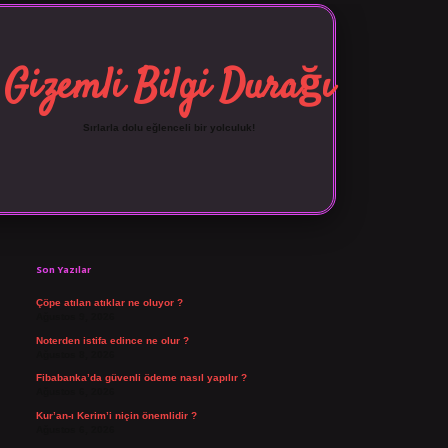
Gizemli Bilgi Durağı
Sırlarla dolu eğlenceli bir yolculuk!
Sidebar
vdcasino giriş
Son Yazılar
Çöpe atılan atıklar ne oluyor ?
Ağustos 9, 2026
Noterden istifa edince ne olur ?
Ağustos 8, 2026
Fibabanka’da güvenli ödeme nasıl yapılır ?
Ağustos 6, 2026
Kur’an-ı Kerim’i niçin önemlidir ?
Ağustos 6, 2026