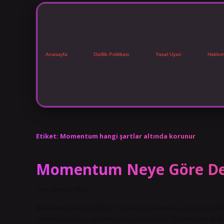
Anasayfa
Gizlilik Politikası
Yasal Uyarı
Hakkım
Etiket:
Momentum hangi şartlar altında korunur
Momentum Neye Göre De
Tarih: Ekim 23, 2024
Momentum neye bağlıdır? Açısal momentum, bir cismin dönme
cismin kütlesine, şekline ve hızına bağlıdır. Momentum de