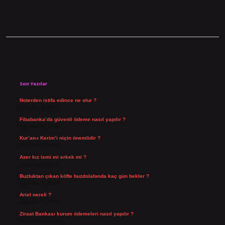
Sidebar
Son Yazılar
Noterden istifa edince ne olur ?
Ağustos 8, 2026
Fibabanka’da güvenli ödeme nasıl yapılır ?
Ağustos 6, 2026
Kur’an-ı Kerim’i niçin önemlidir ?
Ağustos 6, 2026
Azer kız ismi mi erkek mi ?
Ağustos 5, 2026
Buzluktan çıkan köfte buzdolabında kaç gün bekler ?
Ağustos 4, 2026
Ariel nereli ?
Ağustos 4, 2026
Ziraat Bankası kurum ödemeleri nasıl yapılır ?
Temmuz 29, 2026