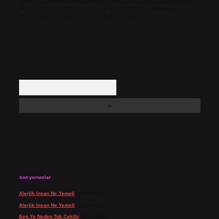
Hukuka ve yasal düzenlemelere aykırı olduğunu düşündüğünüz içerikleri,
backlinkpanelicomtr@gmail.com
adresine bildirmeniz halinde, ilgili
içerikler yasal süre içerisinde sitemizden kaldırılacaktır.
Arama
Son yorumlar
Alerjik Insan Ne Yemeli
için
admin
Alerjik Insan Ne Yemeli
için
Şengül
Eeg Ye Neden Tok Çekilir
için
admin