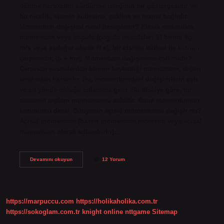
dönme hareketini sürdürme isteğinin bir göstergesidir ve
bu nicelik, cismin kütlesine, şekline ve hızına bağlıdır.
Momentum değişimi nasıl hesaplanır? Klasik mekanikte
momentum veya impuls (çoğulu impulslar; SI birimi kg
m/s veya eşdeğer olarak N s), bir cismin kütlesi ile hızının
çarpımıdır; (p = mv). Momentum değişimine eşit midir?
Çarpışan nesnelerden birinin kaybettiği momentum, diğeri
tarafından kazanılır. Bu, momentumdaki değişimlerin eşit
ve zıt yönde olduğu anlamına gelir. Bu ilişkiye göre, bir
sistemin toplam momentumu sabittir. Buna momentumun
korunumu denir. Dünyanın açısal momentumu değişir mi?
Açısal momentum (bazen momentum momenti veya açısal
momentum olarak adlandırılır)…
Momentum
Devamını okuyun
12 Yorum
Neye
Göre
Değişir
https://marpuccu.com
https://holikaholika.com.tr
https://sokoglam.com.tr
knight online
nttgame
Sitemap