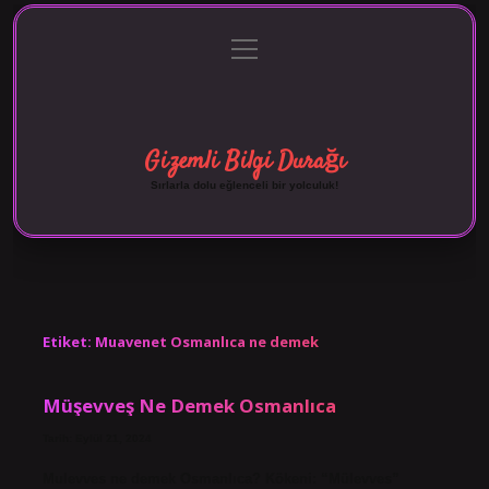
menüyü
Anasayfa
Gizlilik Politikası
Yasal Uyarı
aç
Hakkımızda
Gizemli Bilgi Durağı
Sırlarla dolu eğlenceli bir yolculuk!
Etiket:
Muavenet Osmanlıca ne demek
Müşevveş Ne Demek Osmanlıca
Tarih: Eylül 21, 2024
Mulevves ne demek Osmanlıca? Kökeni: “Mülevves”