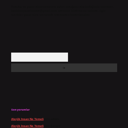
Hukuka ve yasal düzenlemelere aykırı olduğunu düşündüğünüz içerikleri,
backlinkpanelicomtr@gmail.com
adresine bildirmeniz halinde, ilgili
içerikler yasal süre içerisinde sitemizden kaldırılacaktır.
Arama
Son yorumlar
Alerjik Insan Ne Yemeli
için
admin
Alerjik Insan Ne Yemeli
için
Şengül