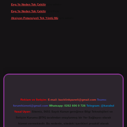
Eeg Ye Neden Tok Çekilir
için
admin
Eeg Ye Neden Tok Çekilir
için
Pala
Aksiyon Potansiyeli Tek Yönlü Mü
için
admin
o giriş
Reklam ve İletişim:
E-mail:
backlinkpaneli@gmail.com
Teams:
forumhizmeti@gmail.com
Whatsapp: 0262 606 0 726
Telegram: @karabul
Yasal Uyarı:
Sitemiz, 5651 Sayılı Kanun gereğince Bilgi Teknolojileri ve
İletişim Kurumu (BTK) tarafından onaylanmış bir Yer Sağlayıcı olarak
hizmet vermektedir. Bu nedenle, sitedeki içerikleri proaktif olarak