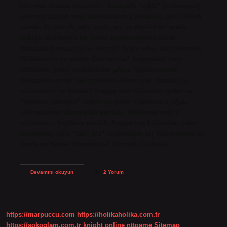
kelimesi Arapça kökenlidir. Arapçada “مُلَوَّث” (mulawwes)
kelimesi karışık veya harmanlanmış anlamına gelir. Örnek
cümle: Bu yemek, tatlı, tuzlu, acı ve ekşinin bir arada
olduğu muhteşem bir lezzet kombinasyonu sunar.
Müsaraat Osmanlıca ne demek? Acele edin, acele etmeyin.
Mütebessim ne demek Osmanlıca? Arapçadaki bsm
kökünden gelen mutabassim متبسّم “gülümsemek,
tebessüm etmek” kelimesinden türemiştir. Osmanlıca
müteveccih ne demek? Arapça wch kökünden gelen ve
“yönelen, yönelen” anlamına gelen müteveccih متوجّه‎
kelimesinden alınmış bir alıntıdır. Mülevves nedir?
mulevves – İngilizce sözlük. Arapça lws̠ kökünden gelen
mulawwas̠ ملوّث “kirli, pis” kelimesinin bir ödünçlemesidir.
Umde ne demek Osmanlıca? Osmanlı Türkçesi…
Müşevveş
Devamını okuyun
2 Yorum
Ne
Demek
Osmanlıca
https://marpuccu.com
https://holikaholika.com.tr
https://sokoglam.com.tr
knight online
nttgame
Sitemap