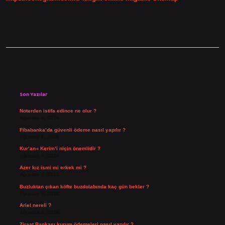
Sidebar
Son Yazılar
Noterden istifa edince ne olur ?
Ağustos 8, 2026
Fibabanka’da güvenli ödeme nasıl yapılır ?
Ağustos 6, 2026
Kur’an-ı Kerim’i niçin önemlidir ?
Ağustos 6, 2026
Azer kız ismi mi erkek mi ?
Ağustos 5, 2026
Buzluktan çıkan köfte buzdolabında kaç gün bekler ?
Ağustos 4, 2026
Ariel nereli ?
Ağustos 4, 2026
Ziraat Bankası kurum ödemeleri nasıl yapılır ?